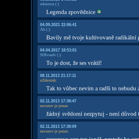
whitetea
( )
:
Legenda zpovědnice
04.09.2021 22:06:41
Ali
( )
:
Bavily mě tvoje kultivovaně radikální
04.04.2017 18:53:01
SDfvsadv
( )
:
To je dost, že ses vrátil!
08.11.2013 21:17:11
xZdenish
:
Tak to vůbec nevim a radši to nebudu 
02.11.2013 17:38:47
suvurov je jonas
:
žádný svědomí nezpytuj - není důvod 
02.11.2013 17:38:09
suvurov je jonas
: