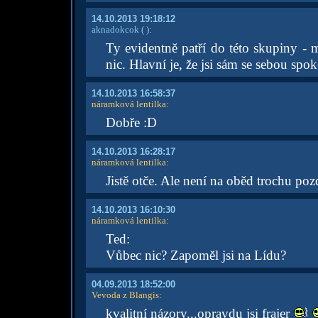
14.10.2013 19:18:12
aknadokcok
( )
:
Ty evidentně patří do této skupiny - 
nic. Hlavní je, že jsi sám se sebou sp
14.10.2013 16:58:37
náramková lentilka
:
Dobře :D
14.10.2013 16:28:17
náramková lentilka
:
Jistě otče. Ale není na oběd trochu p
14.10.2013 16:10:30
náramková lentilka
:
Ted:
Vůbec nic? Zapoměl jsi na Lídu?
04.09.2013 18:52:00
Vevoda z Blangis
:
kvalitní názory...opravdu jsi frajer