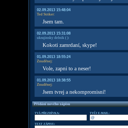
02.09.2013 15:48:04
Ted Striker
:
Jsem tam.
02.09.2013 15:31:08
ukrajinsky delnik
( )
:
Kokoti zamrdaní, skype!
01.09.2013 18:55:24
Znuděnej
:
Vole, zapni to a neser!
01.09.2013 18:38:55
Znuděnej
:
Jsem tvrej a nekompromisní!
Přidání nového zápisu
TVÁ PŘEZDÍVKA:
TVŮJ E-MAIL:
TEXT ZÁPISU: