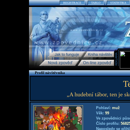
REGISTRACE
TABLO
STATISTIKA
Profil návštěvníka
Te
„A hudební tábor, ten je s
Pohlaví:
muž
Věk:
99
Ve zpovědnici půs
Číslo profilu:
5682
Naposledy se přihl