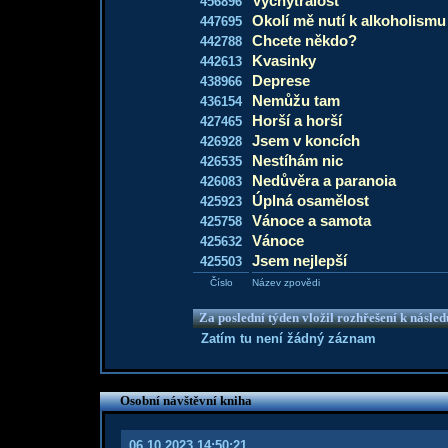
Vychytralost
456896
Okolí mě nutí k alkoholismu
447695
Chcete někdo?
442788
Kvasinky
442613
Deprese
438966
Nemůžu tam
436154
Horší a horší
427465
Jsem v koncích
426928
Nestíhám nic
426535
Nedůvěra a paranoia
426083
Úplná osamělost
425923
Vánoce a samota
425758
Vánoce
425632
Jsem nejlepší
425503
Číslo
Název zpovědi
Za poslední týden vložil rozhřešení k násle
Zatím tu není žádný záznam
Osobní návštěvní kniha
06.10.2023 14:50:21