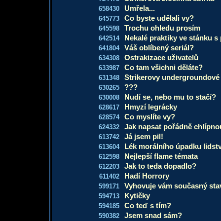
Umřela...
658430
Co byste udělali vy?
645773
Trochu ohledu prosím
645598
Nekalé praktiky ve stánku s 
642514
Váš oblíbený seriál?
641804
Ostrakizace uživatelů
634308
Co tam všichni děláte?
633987
Strikerovy undergroundové
631348
???
630265
Nudí se, nebo mu to stačí?
630008
Hmyzí legrácky
628617
Co myslíte vy?
628574
Jak napsat pořádně chlípn
624332
Já jsem pil!
613742
Lék morálního úpadku lidst
613604
Nejlepší flame témata
612598
Jak to teda dopadlo?
612203
Hadí Horrory
611402
Vyhovuje vám současný sta
599171
Kytičky
594713
Co teď s tím?
594185
Jsem snad sám?
590382