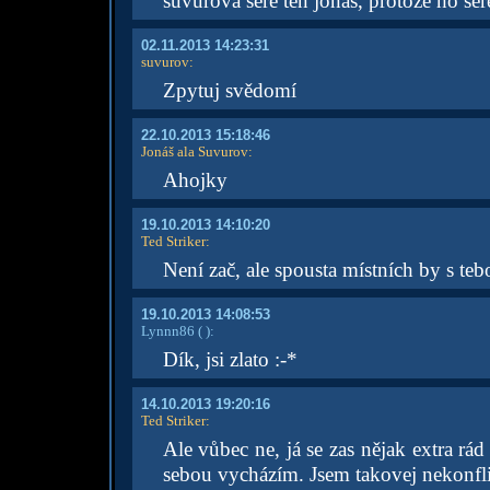
suvurova sere ten jonáš, protože ho s
02.11.2013 14:23:31
suvurov
:
Zpytuj svědomí
22.10.2013 15:18:46
Jonáš ala Suvurov
:
Ahojky
19.10.2013 14:10:20
Ted Striker
:
Není zač, ale spousta místních by s teb
19.10.2013 14:08:53
Lynnn86
( )
:
Dík, jsi zlato :-*
14.10.2013 19:20:16
Ted Striker
:
Ale vůbec ne, já se zas nějak extra rá
sebou vycházím. Jsem takovej nekonfl