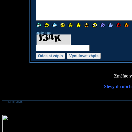
Opište kod:
Změňte sv
Slevy do obch
REKLAMA