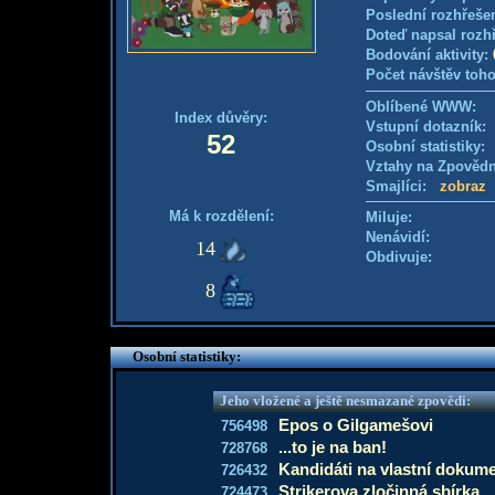
Poslední rozhřešen
Doteď napsal rozh
Bodování aktivity:
Počet návštěv toho
Oblíbené WWW:
Index důvěry:
Vstupní dotazník
52
Osobní statistiky
Vztahy na Zpověd
Smajlíci:
zobraz
Má k rozdělení:
Miluje:
Nenávidí:
14
Obdivuje:
8
Osobní statistiky:
Jeho vložené a ještě nesmazané zpovědi:
Epos o Gilgamešovi
756498
...to je na ban!
728768
Kandidáti na vlastní dokum
726432
Strikerova zločinná sbírka
724473