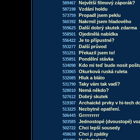
Největší filmový záporák?
589467
Vzdání holdu
587198
Propadl jsem peklu
573759
Nakrmil jsem hladového
560392
Další dobrý skutek zdarma
559625
Ojedinělá nabídka
558501
Je to přípustné?
556422
Další průvod
553277
Překazil jsem to!
551251
Pondělní stávka
535851
Kdo mi teď bude nosit pošt
534098
Okurková ruská ruleta
533065
Hluk a bláto
532085
Taky vám tak vadí?
531790
Nemá někdo?
528010
Dobrý skutek
527612
Archaické prvky v hi-tech 
519307
Nezbytné opatření.
513225
Grrrrrrrrr
506445
Jednostopé (dvoustopé) voz
503585
Chci lepší sousedy
502722
Chci ji zpátky
458638