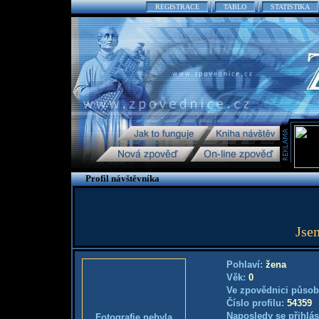
REGISTRACE
TABLO
STATISTIKA
Profil návštěvníka
Jse
Pohlaví:
žena
Věk:
0
Ve zpovědnici působ
Číslo profilu:
54359
Naposledy se přihlás
Fotografie nebyla