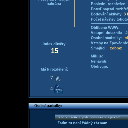
nahrána
Poslední rozhřešení 
Doteď napsal rozhře
Bodování aktivity:
3 
Počet návštěv tohoto
Oblíbené WWW:
Vstupní dotazník: Je
Osobní statistiky:
s
Vztahy na Zpovědni
Index důvěry:
Smajlíci:
zobraz
15
Miluje:
Nenávidí:
Obdivuje:
Má k rozdělení:
7
4
Osobní statistiky:
Jeho vložené a ještě nesmazané zpovědi:
Zatím tu není žádný záznam