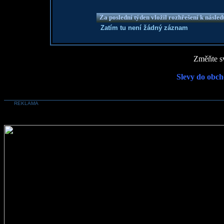
Za poslední týden vložil rozhřešení k násle
Zatím tu není žádný záznam
Změňte sv
Slevy do obch
REKLAMA