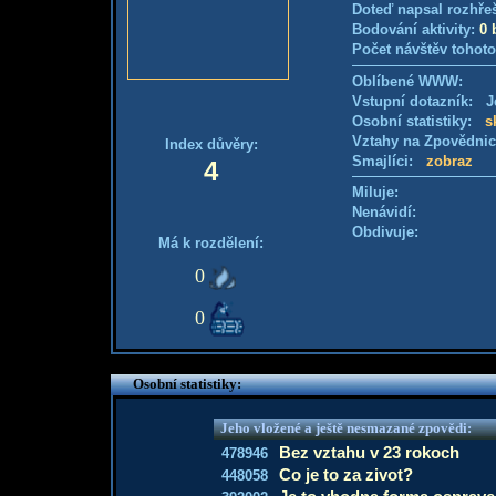
Doteď napsal rozhře
Bodování aktivity:
0 
Počet návštěv tohoto
Oblíbené WWW:
Vstupní dotazník: Je
Osobní statistiky:
s
Vztahy na Zpovědni
Index důvěry:
Smajlíci:
zobraz
4
Miluje:
Nenávidí:
Obdivuje:
Má k rozdělení:
0
0
Osobní statistiky:
Jeho vložené a ještě nesmazané zpovědi:
Bez vztahu v 23 rokoch
478946
Co je to za zivot?
448058