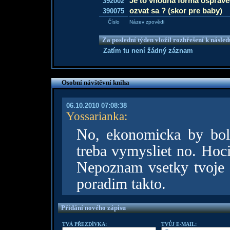
Je to vhodna forma osprave
392002
ozvat sa ? (skor pre baby)
390075
Číslo
Název zpovědi
Za poslední týden vložil rozhřešení k násle
Zatím tu není žádný záznam
Osobní návštěvní kniha
06.10.2010 07:08:38
Yossarianka
:
No, ekonomicka by bol
treba vymysliet no. Hoci
Nepoznam vsetky tvoje o
poradim takto.
Přidání nového zápisu
TVÁ PŘEZDÍVKA:
TVŮJ E-MAIL: