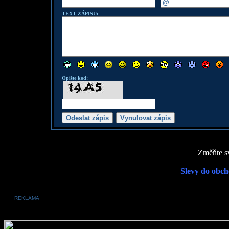
TEXT ZÁPISU:
Opište kod:
Změňte sv
Slevy do obch
REKLAMA