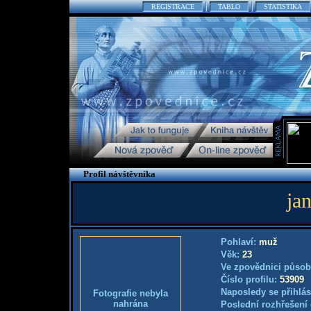
REGISTRACE
TABLO
STATISTIKA
Profil návštěvníka
ja
Pohlaví:
muž
Věk:
23
Ve zpovědnici působ
Číslo profilu:
53909
Naposledy se přihlás
Fotografie nebyla
nahrána
Poslední rozhřešení 