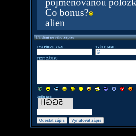
pojmenovanou položk
Co bonus?
alien
Přidání nového zápisu
TVÁ PŘEZDÍVKA:
TVŮJ E-MAIL:
TEXT ZÁPISU:
Opište kod: