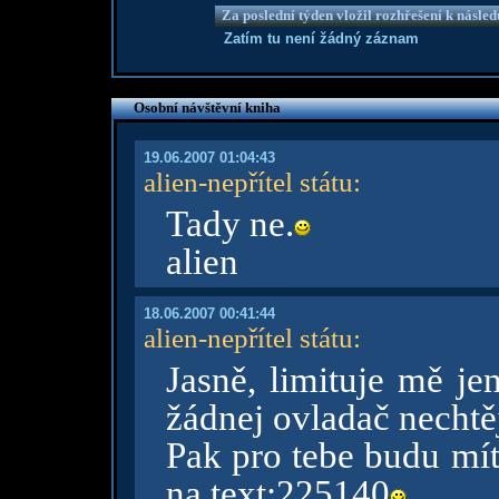
Za poslední týden vložil rozhřešení k násle
Zatím tu není žádný záznam
Osobní návštěvní kniha
19.06.2007 01:04:43
alien-nepřítel státu
:
Tady ne.
alien
18.06.2007 00:41:44
alien-nepřítel státu
:
Jasně, limituje mě je
žádnej ovladač nechtěj
Pak pro tebe budu mít
na text:225140