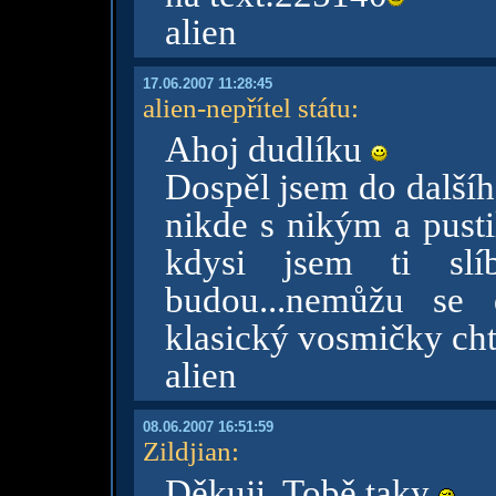
alien
17.06.2007 11:28:45
alien-nepřítel státu
:
Ahoj dudlíku
Dospěl jsem do dalšíh
nikde s nikým a pusti
kdysi jsem ti slí
budou...nemůžu se 
klasický vosmičky cht
alien
08.06.2007 16:51:59
Zildjian
:
Děkuji, Tobě taky