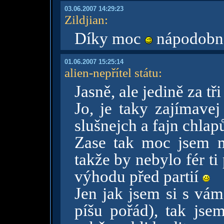
03.06.2007 14:29:23
Zildjian
:
Díky moc
nápodob
01.06.2007 15:25:14
alien-nepřítel státu
:
Jasně, ale jedině za tř
Jo, je taky zajímavej
slušnejch a fajn chlap
Zase tak moc jsem m
takže by nebylo fér t
výhodu před partií
Jen jak jsem si s vám
píšu pořád), tak jse