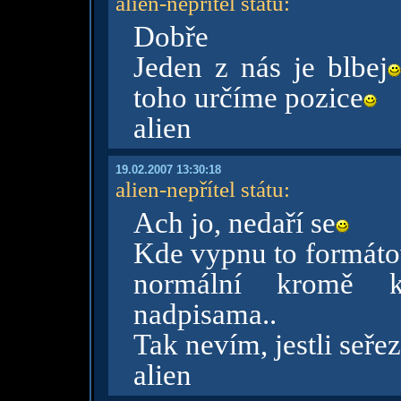
alien-nepřítel státu
:
Dobře
Jeden z nás je blbej
toho určíme pozice
alien
19.02.2007 13:30:18
alien-nepřítel státu
:
Ach jo, nedaří se
Kde vypnu to formátov
normální kromě 
nadpisama..
Tak nevím, jestli seře
alien