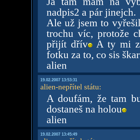
Já tam mám na výbě
nadpis2 a pár jinejch.
Ale už jsem to vyřeši
trochu víc, protože c
přijít dřív
A ty mi za
fotku za to, co sis šk
alien
19.02.2007 13:53:31
alien-nepřítel státu
:
A doufám, že tam bu
dostaneš na holou
alien
19.02.2007 13:45:49