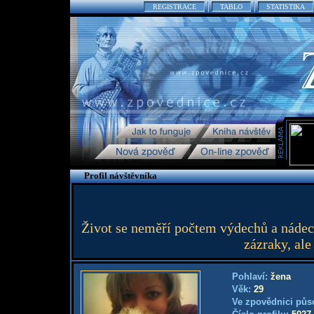
REGISTRACE
TABLO
STATISTIKA
Profil návštěvníka
Život se neměří počtem výdechů a nádech
zázraky, ale
Pohlaví:
žena
Věk:
29
Ve zpovědnici půs