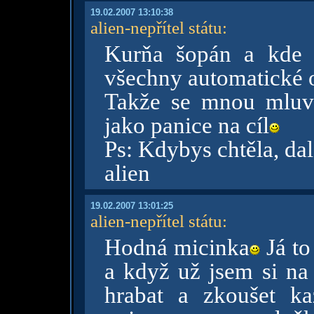
19.02.2007 13:10:38
alien-nepřítel státu
:
Kurňa šopán a kde 
všechny automatické o
Takže se mnou mluv
jako panice na cíl
Ps: Kdybys chtěla, da
alien
19.02.2007 13:01:25
alien-nepřítel státu
:
Hodná micinka
Já to
a když už jsem si na 
hrabat a zkoušet k