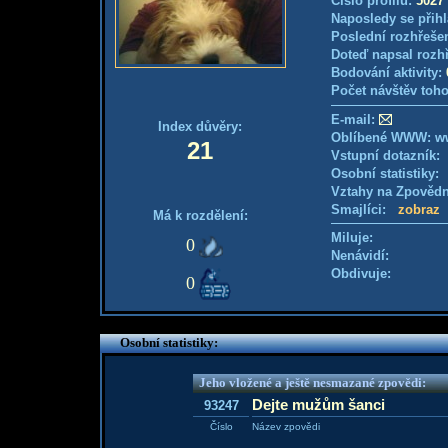
Číslo profilu:
5027
Naposledy se přihl
Poslední rozhřešen
Doteď napsal rozh
Bodování aktivity:
Počet návštěv toho
E-mail:
Index důvěry:
Oblíbené WWW: ww
21
Vstupní dotazník
Osobní statistiky
Vztahy na Zpověd
Smajlíci:
zobraz
Má k rozdělení:
Miluje:
0
Nenávidí:
Obdivuje:
0
Osobní statistiky:
Jeho vložené a ještě nesmazané zpovědi:
Dejte mužům šanci
93247
Číslo
Název zpovědi