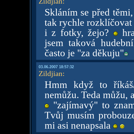
Zildjian
:
Skláním se před těmi
tak rychle rozklíčova
i z fotky, žejo?
hra
jsem taková hudební 
často je "za děkuju"
03.06.2007 18:57:32
Zildjian
:
Hmm když to říkáš/ř
nemůžu. Teda můžu, al
"zajímavý" to znam
Tvůj musím probouzet
mi asi nenapsala