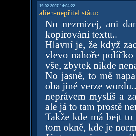
19.02.2007 14:04:22
alien-nepřítel státu
:
No nezmizej, ani dan
kopírování textu..
Hlavní je, že když za
vlevo nahoře políčko 
vše, zbytek nikde ne
No jasně, to mě nap
oba jiné verze wordu..
neprávem myslíš a za
ale já to tam prostě n
Takže kde má bejt to
tom okně, kde je norm