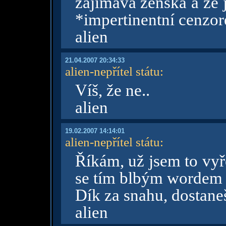
zajímavá ženská a že 
*impertinentní cenzo
alien
21.04.2007 20:34:33
alien-nepřítel státu
:
Víš, že ne..
alien
19.02.2007 14:14:01
alien-nepřítel státu
:
Říkám, už jsem to vyře
se tím blbým wordem 
Dík za snahu, dostane
alien