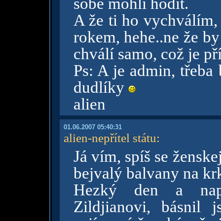
sobě mohli hodit.
A že ti ho vychválím,
rokem, hehe..ne že by
chválí samo, což je p
Ps: A je admin, třeba
dudlíky
alien
01.06.2007 05:40:31
alien-nepřítel státu
:
Já vím, spíš se žensk
bejvalý balvany na kr
Hezký den a nap
Zildjianovi, básnil