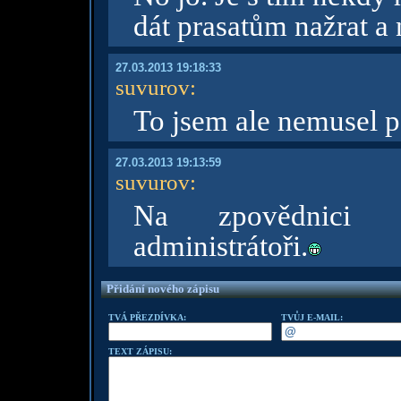
dát prasatům nažrat a 
27.03.2013 19:18:33
suvurov
:
To jsem ale nemusel ps
27.03.2013 19:13:59
suvurov
:
Na zpovědnici n
administrátoři.
Přidání nového zápisu
TVÁ PŘEZDÍVKA:
TVŮJ E-MAIL:
TEXT ZÁPISU: