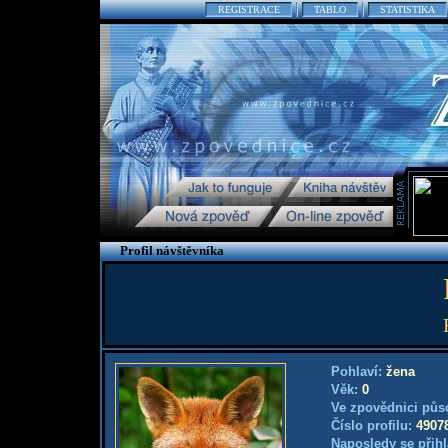
REGISTRACE
TABLO
STATISTIKA
Profil návštěvníka
Pohlaví:
žena
Věk:
0
Ve zpovědnici půs
Číslo profilu:
4907
Naposledy se přihl