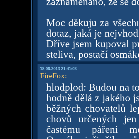
zaznamenáno, že se dož
Moc děkuju za všech
dotaz, jaká je nejvho
Dříve jsem kupoval pr
steliva, postačí osmák
18.06.2013 21:41:03
FireFox
:
hlodplod: Budou na t
hodně dělá z jakého j
běžných chovatelů le
chovů určených jen
častému páření me