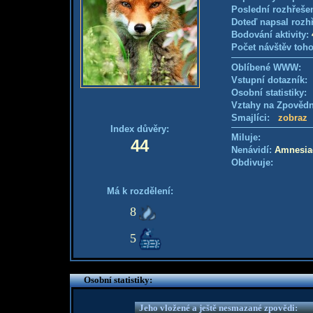
Poslední rozhřešen
Doteď napsal rozh
Bodování aktivity:
Počet návštěv toho
Oblíbené WWW:
Vstupní dotazník
Osobní statistiky
Vztahy na Zpověd
Smajlíci:
zobraz
Index důvěry:
Miluje:
44
Nenávidí:
Amnesia
Obdivuje:
Má k rozdělení:
8
5
Osobní statistiky:
Jeho vložené a ještě nesmazané zpovědi: