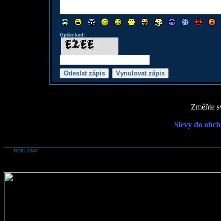
Opište kod:
Změňte sv
Slevy do obch
REKLAMA