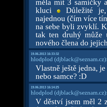
měla mít 3 samičky a
kluci
Důležité je,
najednou (čím více tí
na sebe byli zvyklí. 
tak ten druhý může 
nového člena do jejic
19.06.2013 16:33:32
hlodplod
(djblack@seznam.cz)
Vlastně ještě jedna, je
nebo samce? :D
19.06.2013 16:14:25
hlodplod
(djblack@seznam.cz)
V děství jsem měl 2 