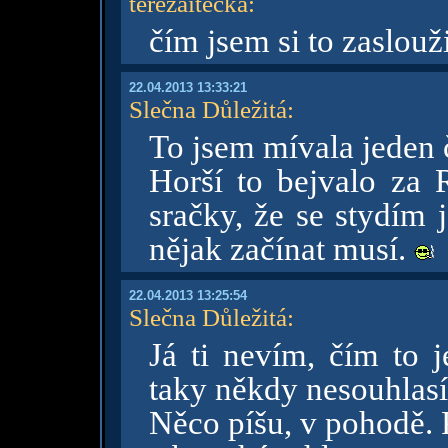
terezaitecka
:
čím jsem si to zaslouž
22.04.2013 13:33:21
Slečna Důležitá
:
To jsem mívala jeden č
Horší to bejvalo za 
sračky, že se stydím 
nějak začínat musí.
22.04.2013 13:25:54
Slečna Důležitá
:
Já ti nevím, čím to 
taky někdy nesouhlas
Něco píšu, v pohodě. P