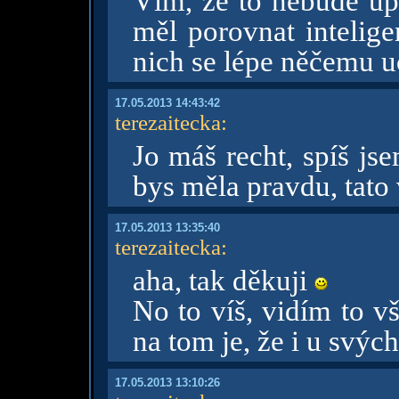
Vím, že to nebude úp
měl porovnat intelige
nich se lépe něčemu 
17.05.2013 14:43:42
terezaitecka
:
Jo máš recht, spíš js
bys měla pravdu, tato
17.05.2013 13:35:40
terezaitecka
:
aha, tak děkuji
No to víš, vidím to v
na tom je, že i u svých
17.05.2013 13:10:26