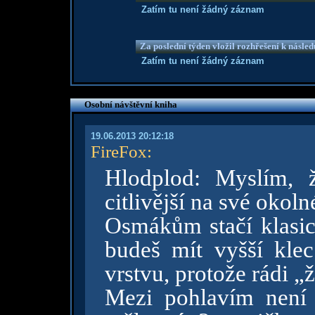
Zatím tu není žádný záznam
Za poslední týden vložil rozhřešení k násle
Zatím tu není žádný záznam
Osobní návštěvní kniha
19.06.2013 20:12:18
FireFox
:
Hlodplod: Myslím, ž
citlivější na své okoln
Osmákům stačí klasic
budeš mít vyšší klec 
vrstvu, protože rádi „
Mezi pohlavím není 