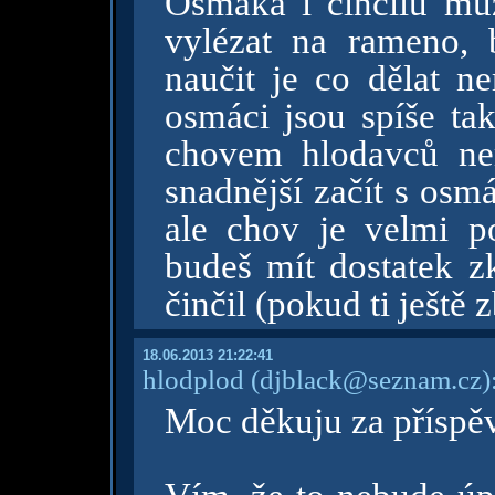
Osmáka i činčilu může
vylézat na rameno, 
naučit je co dělat ne
osmáci jsou spíše tak
chovem hlodavců nem
snadnější začít s osm
ale chov je velmi p
budeš mít dostatek z
činčil (pokud ti ještě
18.06.2013 21:22:41
hlodplod
(djblack@seznam.cz)
Moc děkuju za příspě