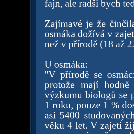
fajn, ale radši bych t
Zajímavé je že činčil
osmáka dožívá v zajetí
než v přírodě (18 až 22 
U osmáka:
"V přírodě se osmác
protože mají hodně 
výzkumu biologů se p
1 roku, pouze 1 % dos
asi 5400 studovaných
věku 4 let. V zajetí ži