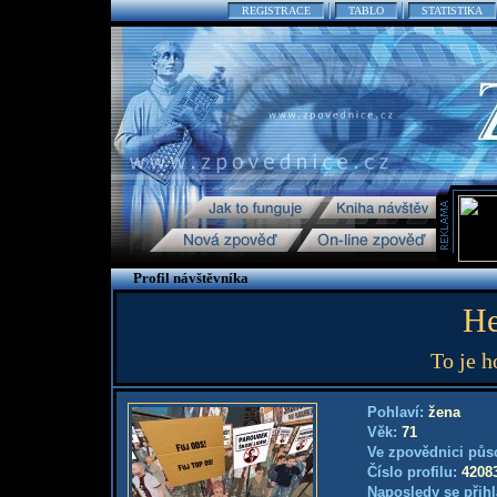
REGISTRACE
TABLO
STATISTIKA
Profil návštěvníka
He
To je h
Pohlaví:
žena
Věk:
71
Ve zpovědnici půs
Číslo profilu:
4208
Naposledy se přihl