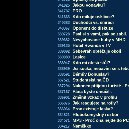
Jakou vonavku?
341825
PRO
341787
Kdo miluje osklivce?
341663
Duchodci vs. smradi
340383
Oponent do diskuze
340367
Psal si s vami, pak se zabil.
339728
Nevychovane huby v MHD
339682
Hotel Rwanda v TV
339135
Sebevrah obtěžuje okolí
339092
Lasice
339089
Kdo mi otesá stůl?
338947
Jsi socka, nebavím se s teb
338939
Bémův Bohuslav?
338591
Studentská na ČD
337521
Nakonec přiijdou turisté - P
337294
Pána byste umučili.
337167
Změnit vzkaz v profilu
336901
Jak reagujete na rofly?
336076
Proc existuje laska?
336064
Hlubokomyslný rozbor
334821
MP3 - Proč ona nejde do PC
334571
Naměkko
334217