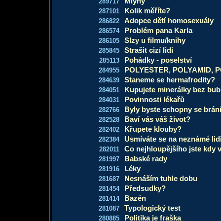
Mlýny
289717
Kolik měříte?
287101
Adopce dětí homosexuály
286822
Problém pana Karla
286574
Slzy u filmu/knihy
286105
Strašit cizí lidi
285845
Pohádky - poselství
285113
POLYESTER, POLYAMID, PO
284955
Staneme se hermafrodity?
284639
Kupujete minerálky bez bub
284051
Povinnosti lékařů
284031
Byly byste schopny se bránit
282766
Baví vás váš život?
282528
Křupete klouby?
282402
Usmíváte se na neznámé lid
282384
Co nejhloupějšího jste kdy v
282011
Babské rady
281997
Léky
281916
Nesnáším tuhle dobu
281687
Předsudky?
281454
Bazén
281414
Typologický test
281087
Politika je fraška
280885