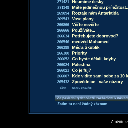
Neumíme česky
271421
Máte jedinečnou příležitost..
271149
Roztaje nám Antarktida
269894
Vase plany
269543
Věřte nevěřte
266866
Používáte...
266666
Potřebujete doprovod?
266634
medvěd Mohamed
266546
Méďa Škublík
266398
Priority
266380
Co byste dělali, kdyby...
266052
Palestina
266024
Co je fuj?
266023
Kde vidíte sami sebe za 10 l
266007
Zpovědnice - vaše názory
265432
Číslo
Název zpovědi
Za poslední týden vložil rozhřešení k násle
Zatím tu není žádný záznam
Změňte sv