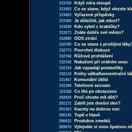
Když míra stoupá
333769
Co se stane, když vlezete klu
333593
Vyřazené příspěvky
333403
Je důležité, jak mluví?
333300
Kdo vyletí z krabičky?
333299
Znáte dobře své město?
333273
ODS ztrácí
332880
Co se stane s prošlými léky
332785
Povrchní diskuze
332773
Růžové prohlášení
332768
Nakažení při orálním sexu
332342
Jak vypadají postavičky
332334
Knihy válka/koncentrační tá
332134
Komunální úklid
331467
Telefonní seznam
331399
Co lítá po obrazovce
331168
Proč chcete mít děti?
292829
Zabili jste dnešní den?
292172
Kazety na dobrou noc
291303
Tupě v hlavě
290145
Produkce zmetků
290012
Vylejváte si svou špatnou n
289870