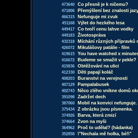
Co přesně je k ničemu?
473640
Přemýšlení bez znalosti jaz
471806
Nefunguje mi zvuk
466315
Výlet do hezkého lesa
451168
Co tvoří cenu lahve vodky
449417
Životospráva
449183
Míchání různých přípravků
432318
Mikulášovy patálie - film
426072
You have watched x minutes
419615
Budeme se smažit v pekle?
416672
Obtěžování na ulici
415836
Děti papají koláč
412330
Buranstvi na verejnosti
408203
Pampalabusek
407129
Něco zlého vnikne domů ok
402743
Zadržet dech
391098
Mobil na konvici nefunguje.
387060
Z obrázku jsou písmenka.
375434
Barva, která zmizí
374926
Zvon na myši
374664
Proč to udělal? (hádanka)
364962
\"Nechala mě holka, bé!\"
352858