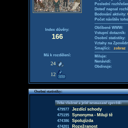
Poslední rozhřešen
Doteď napsal rozh
Bodování aktivity:
Počet návštěv toho
Oblíbené WWW:
Index důvěry:
Vstupní dotazník
166
Osobní statistiky
Vztahy na Zpověd
Smajlíci:
zobraz
Má k rozdělení:
Miluje:
Nenávidí:
24
Obdivuje:
12
Osobní statistiky:
Jeho vložené a ještě nesmazané zpovědi:
Jezdící schody
479977
Synonyma - Miluji tě
475195
Spolujízda
474386
Rozežranost
474201