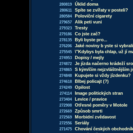
Úklid doma
280819
Spíte se zvířaty v posteli?
280611
Poloviční cigarety
280584
Alik peti vuni
279657
Tresty
279323
Co jste zač?
279186
Byli byste pro...
278135
Jaké noviny b yste si vybral
276206
\"Kdybys byla chlap, už jí m
275545
Dopisy / mejly
274953
Je jízda načerno krádeží sro
274872
S kým/čím nejzvláštnějším js
274865
Kupujete si vždy jízdenku?
274848
Blbej policajt (?)
274618
Opilost
274249
Image politických stran
274114
Levice / pravice
273404
Otřesné poměry v Motole
272908
Způsob smrti
272669
Morbidní zvědavost
272569
Seriály
272556
Chování českých obchodní
271475