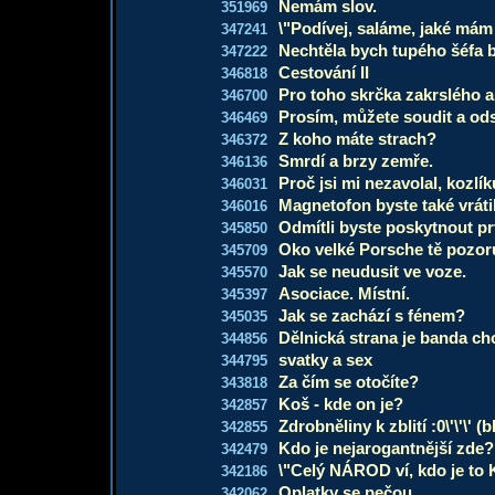
Nemám slov.
351969
\"Podívej, saláme, jaké mám
347241
Nechtěla bych tupého šéfa 
347222
Cestování II
346818
Pro toho skrčka zakrslého a
346700
Prosím, můžete soudit a ods
346469
Z koho máte strach?
346372
Smrdí a brzy zemře.
346136
Proč jsi mi nezavolal, kozlí
346031
Magnetofon byste také vrátil
346016
Odmítli byste poskytnout p
345850
Oko velké Porsche tě pozor
345709
Jak se neudusit ve voze.
345570
Asociace. Místní.
345397
Jak se zachází s fénem?
345035
Dělnická strana je banda c
344856
svatky a sex
344795
Za čím se otočíte?
343818
Koš - kde on je?
342857
Zdrobněliny k zblití :0\'\'\' (bl
342855
Kdo je nejarogantnější zde?
342479
\"Celý NÁROD ví, kdo je to 
342186
Oplatky se pečou
342062