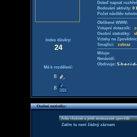
Doteď napsal rozhře
Bodování aktivity:
0 
Počet návštěv tohoto
Oblíbené WWW:
Vstupní dotazník:
z
Osobní statistiky:
s
Vztahy na Zpovědni
Index důvěry:
Smajlíci:
zobraz
24
Miluje:
Nenávidí:
Obdivuje:
S-h-e-r-i-d
Má k rozdělení:
8
8
Osobní statistiky:
Jeho vložené a ještě nesmazané zpovědi:
Zatím tu není žádný záznam