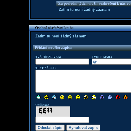
Za poslední týden vložil rozhřešení k násle
Zatím tu není žádný záznam
Osobní návštěvní kniha
Zatím tu není žádný záznam
Přidání nového zápisu
TVÁ PŘEZDÍVKA:
TVŮJ E-MAIL:
TEXT ZÁPISU:
Opište kod: