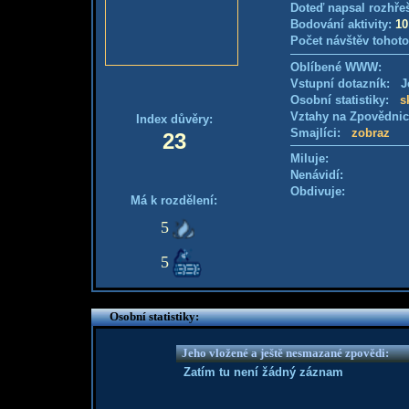
Doteď napsal rozhře
Bodování aktivity:
10
Počet návštěv tohoto
Oblíbené WWW:
Vstupní dotazník: Je
Osobní statistiky:
s
Vztahy na Zpovědni
Index důvěry:
Smajlíci:
zobraz
23
Miluje:
Nenávidí:
Obdivuje:
Má k rozdělení:
5
5
Osobní statistiky:
Jeho vložené a ještě nesmazané zpovědi:
Zatím tu není žádný záznam