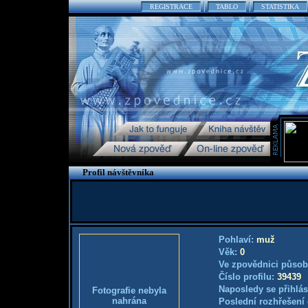
REGISTRACE
TABLO
STATISTIKA
Profil návštěvníka
Pohlaví:
muž
Věk:
0
Ve zpovědnici působ
Číslo profilu:
39439
Naposledy se přihlás
Fotografie nebyla
nahrána
Poslední rozhřešení 