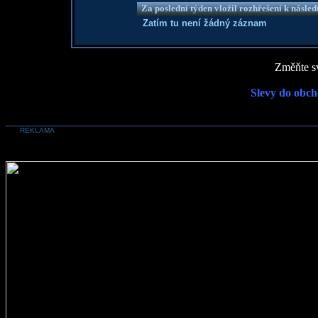
Za poslední týden vložil rozhřešení k násle
Zatím tu není žádný záznam
Změňte sv
Slevy do obch
REKLAMA