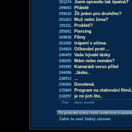
Jsem opravdu tak špatná?
301274
Přátelé
299693
Žít jeden pro druhého?
299630
Muž nebo žena?
291263
Prokletí?
291111
Piercing
285681
Filmy
269838
trápení s očima
261000
Očkování proti ...
254924
Vaše bývalé lásky
246409
Mám nebo nemám?
246055
Kamarádi verus přítel
245495
..láska..
244496
...
238913
Dovolená.
236565
Program na stahování filmů.
235909
je mi jich líto..
218297
Číslo
Název zpovědi
Za poslední týden vložil rozhřešení k násle
Zatím tu není žádný záznam