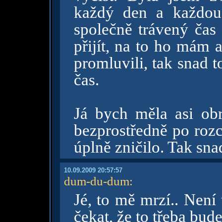
každý den a každou 
společně trávený čas 
přijít, na to ho mám 
promluvili, tak snad 
čas.
Já bych měla asi obr
bezprostředně po roz
úplně zničilo. Tak sna
10.09.2009 20:57:57
dum-du-dum
:
Jé, to mě mrzí.. Není 
čekat, že to třeba bude