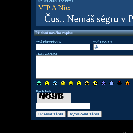
05.09.2009 15:39:51
VIP A Nic
:
Čus.. Nemáš ségru v P
Přidání nového zápisu
TVÁ PŘEZDÍVKA:
TVŮJ E-MAIL:
TEXT ZÁPISU:
Opište kod: