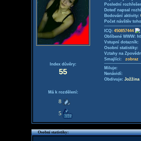
Poslední rozhřešen
Doteď napsal rozh
Bodování aktivity:
Počet návštěv toho
ICQ:
450857444
Oblíbené WWW: http:
Vstupní dotazník
Osobní statistiky
Vztahy na Zpověd
Smajlíci:
zobraz
Index důvěry:
Miluje:
55
Nenávidí:
Obdivuje:
Jožžina
Má k rozdělení:
8
5
Osobní statistiky: