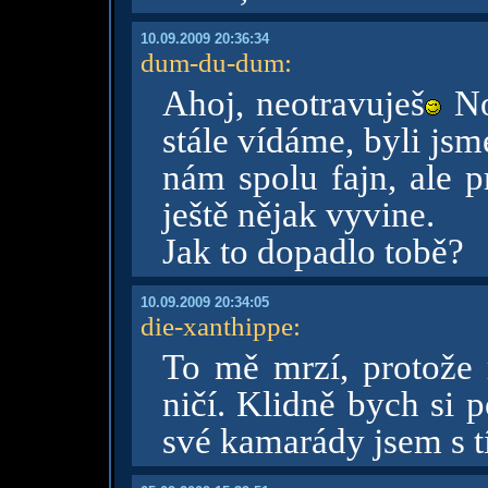
10.09.2009 20:36:34
dum-du-dum
:
Ahoj, neotravuješ
No,
stále vídáme, byli jsm
nám spolu fajn, ale pr
ještě nějak vyvine.
Jak to dopadlo tobě?
10.09.2009 20:34:05
die-xanthippe
:
To mě mrzí, protože
ničí. Klidně bych si 
své kamarády jsem s t