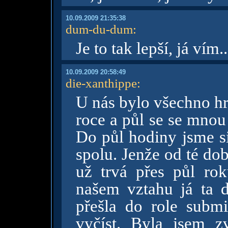
10.09.2009 21:35:38
dum-du-dum
:
Je to tak lepší, já vím..
10.09.2009 20:58:49
die-xanthippe
:
U nás bylo všechno hr
roce a půl se se mnou
Do půl hodiny jsme si
spolu. Jenže od té do
už trvá přes půl ro
našem vztahu já ta 
přešla do role subm
vyčíst. Byla jsem zv