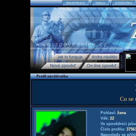
REGISTRACE
TABLO
STATISTIKA
Profil návštěvníka
Co se 
Pohlaví:
žena
Věk:
22
Ve zpovědnici půs
Číslo profilu:
3756
Naposledy se přihl