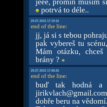
jééé, promiň musím si
potrvá to déle..
29.07.2010 17:19:16
end of the line
:
jj, já si s tebou pohra
pak vybereš tu scénu, 
Mám otázku, chceš 
brány ?
29.07.2010 17:08:26
end of the line
:
buď tak hodná a 
jirikvlach@gmail.co
dobře beru na vědomí