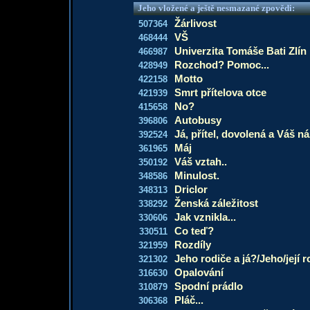
Jeho vložené a ještě nesmazané zpovědi:
Žárlivost
507364
VŠ
468444
Univerzita Tomáše Bati Zlín
466987
Rozchod? Pomoc...
428949
Motto
422158
Smrt přítelova otce
421939
No?
415658
Autobusy
396806
Já, přítel, dovolená a Váš n
392524
Máj
361965
Váš vztah..
350192
Minulost.
348586
Driclor
348313
Ženská záležitost
338292
Jak vznikla...
330606
Co teď?
330511
Rozdíly
321959
Jeho rodiče a já?/Jeho/její 
321302
Opalování
316630
Spodní prádlo
310879
Pláč...
306368