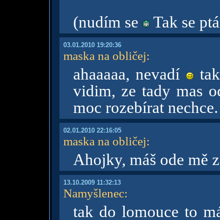
(nudím se
Tak se ptám
03.01.2010 19:20:36
maska na obličej
:
ahaaaaa, nevadí
tak
vidim, ze tady mas od
moc rozebírat nechce. 
02.01.2010 22:16:05
maska na obličej
:
Ahojky, máš ode mě z
13.10.2009 11:32:13
Namyšlenec
:
tak do lomouce to m