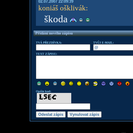
02.07.2007 22:09:39
koniáš ošklivák
:
škoda
Přidání nového zápisu
TVÁ PŘEZDÍVKA:
TVŮJ E-MAIL:
TEXT ZÁPISU:
Opište kod: