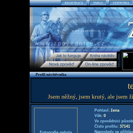
REGISTRACE
TABLO
STATISTIKA
Profil návštěvníka
t
Jsem něžný, jsem krutý, ale jsem živo
Pohlaví:
žena
Věk:
0
Ve zpovědnici působ
Číslo profilu:
37141
Naposledy se přihlás
Fotografie nebyla