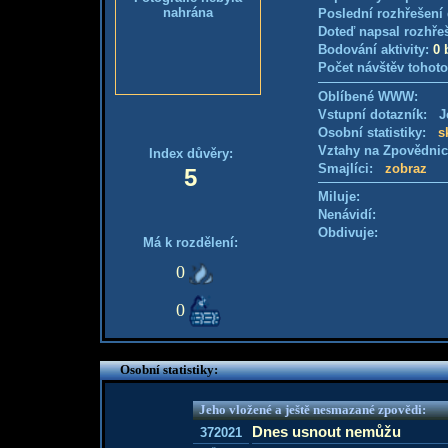
nahrána
Poslední rozhřešení 
Doteď napsal rozhře
Bodování aktivity:
0 
Počet návštěv tohoto
Oblíbené WWW:
Vstupní dotazník: Je
Osobní statistiky:
s
Vztahy na Zpovědni
Index důvěry:
Smajlíci:
zobraz
5
Miluje:
Nenávidí:
Obdivuje:
Má k rozdělení:
0
0
Osobní statistiky:
Jeho vložené a ještě nesmazané zpovědi:
Dnes usnout nemůžu
372021