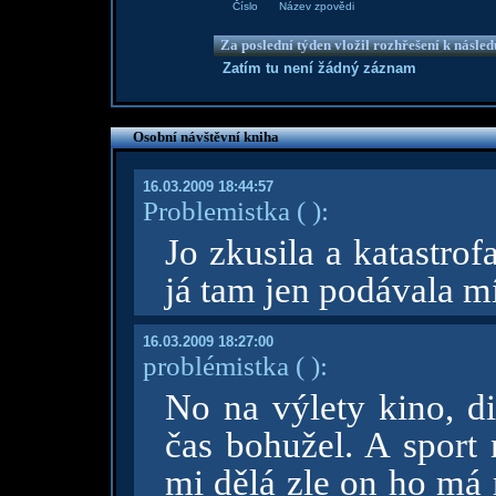
Číslo
Název zpovědi
Za poslední týden vložil rozhřešení k násle
Zatím tu není žádný záznam
Osobní návštěvní kniha
16.03.2009 18:44:57
Problemistka
( )
:
Jo zkusila a katastrof
já tam jen podávala m
16.03.2009 18:27:00
problémistka
( )
:
No na výlety kino, d
čas bohužel. A sport 
mi dělá zle on ho má 