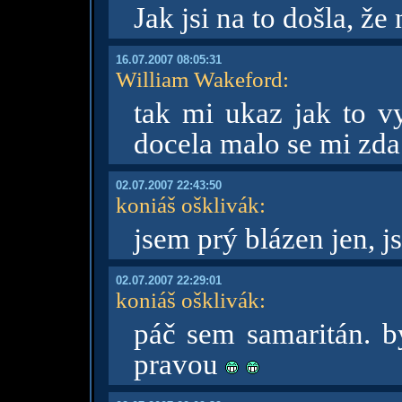
Jak jsi na to došla, ž
16.07.2007 08:05:31
William Wakeford
:
tak mi ukaz jak to 
docela malo se mi zd
02.07.2007 22:43:50
koniáš ošklivák
:
jsem prý blázen jen, j
02.07.2007 22:29:01
koniáš ošklivák
:
páč sem samaritán. by
pravou