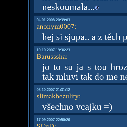
neskoumala...
04.01.2008 20:39:03
anonym0007
:
hej si sjupa.. a z těc
10.10.2007 19:36:23
Barusssha
:
jo to su ja s tou hroz
tak mluvi tak do me n
03.10.2007 21:31:12
slimakbezulity
:
všechno vcajku =)
17.09.2007 22:50:26
SCuD
: