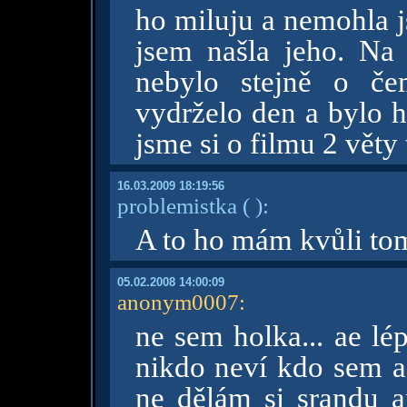
ho miluju a nemohla j
jsem našla jeho. Na 
nebylo stejně o če
vydrželo den a bylo h
jsme si o filmu 2 věty t
16.03.2009 18:19:56
problemistka
( )
:
A to ho mám kvůli tom
05.02.2008 14:00:09
anonym0007
:
ne sem holka... ae lé
nikdo neví kdo sem a
ne dělám si srandu a