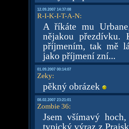
12.09.2007 14:37:08
R-I-K-I-T-A-N
:
A říkáte mu Urbane
nějakou přezdívku. K
příjmením, tak mě lá
jako příjmení zní...
01.09.2007 00:14:07
Zeky
:
pěkný obrázek
08.02.2007 23:21:01
Zombie 36
:
Jsem všímavý hoch, 
typický výraz z Prajsk