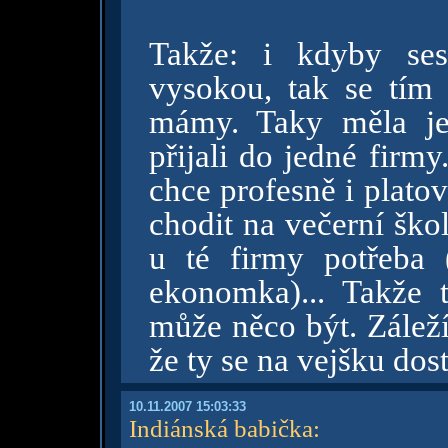
Takže: i kdyby se
vysokou, tak se tím 
mámy. Taky měla je
přijali do jedné firmy.
chce profesně i platov
chodit na večerní ško
u té firmy potřeba
ekonomka)... Takže t
může něco být. Záleží 
že ty se na vejšku do
10.11.2007 15:03:33
Indiánská babička
: