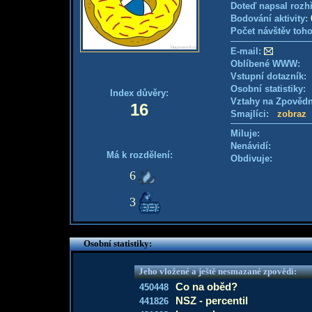
Doteď napsal rozh
Bodování aktivity:
Počet návštěv toho
E-mail:
Oblíbené WWW:
Vstupní dotazník
Osobní statistiky
Index důvěry:
Vztahy na Zpověd
16
Smajlíci:
zobraz
Miluje:
Nenávidí:
Má k rozdělení:
Obdivuje:
6
3
Osobní statistiky:
Jeho vložené a ještě nesmazané zpovědi:
Co na oběd?
450448
NSZ - percentil
441826