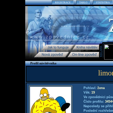
REGISTRACE
TABLO
STATISTIKA
Profil návštěvníka
limo
Pohlaví:
žena
Věk:
19
Ve zpovědnici půs
Číslo profilu:
3454
Naposledy se přihl
Poslední rozhřešen