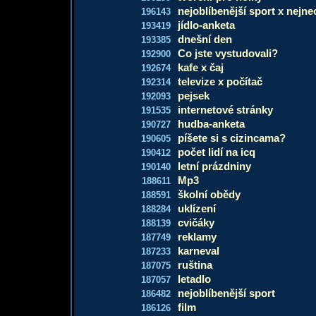
nejoblíbenější sport x nejneo
196143
jídlo-anketa
193419
dnešní den
193385
Co jste vystudovali?
192900
kafe x čaj
192674
televize x počítač
192314
pejsek
192093
internetové stránky
191535
hudba-anketa
190727
píšete si s cizincama?
190605
počet lidí na icq
190412
letní prázdniny
190140
Mp3
188611
školní obědy
188591
uklízení
188284
cvičáky
188139
reklamy
187749
karneval
187233
ruština
187075
letadlo
187057
nejoblíbenější sport
186482
film
186126