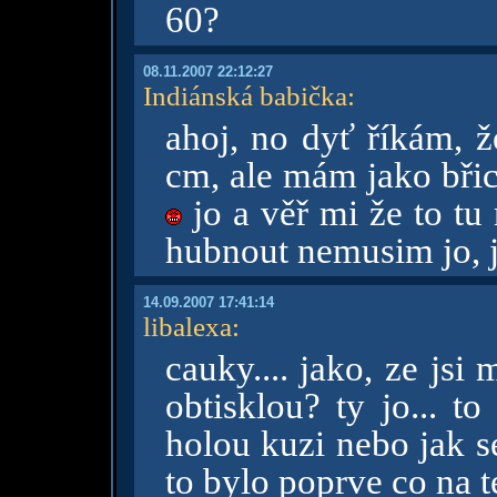
60?
08.11.2007 22:12:27
Indiánská babička
:
ahoj, no dyť říkám, 
cm, ale mám jako břich
jo a věř mi že to tu 
hubnout nemusim jo, j
14.09.2007 17:41:14
libalexa
:
cauky.... jako, ze jsi
obtisklou? ty jo... t
holou kuzi nebo jak se
to bylo poprve co na 