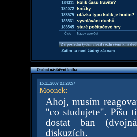
kolik času travite?
184311
knížky
184072
otázka typu kolik je hodin?
183575
vyvolávání duchů
183561
staré počítačové hry
183545
Číslo
Název zpovědi
Za poslední týden vložil rozhřešení k násle
Zatím tu není žádný záznam
Osobní návštěvní kniha
15.11.2007 23:28:57
Moonek
:
Ahoj, musím reagovat
"co studujete". Píšu 
dostat ban (dvojn
diskuzích.