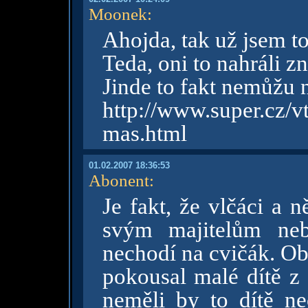
Moonek
:
Ahojda, tak už jsem to
Teda, oni to nahráli z
Jinde to fakt nemůžu n
http://www.super.cz/
mas.html
01.02.2007 18:36:53
Abonent
:
Je fakt, že vlčáci a 
svým majitelům neb
nechodí na cvičák. Ob
pokousal malé dítě z 
neměli by to dítě n