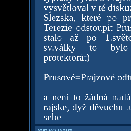
vysvětloval v té diskuz
Slezska, které po p
Terezie odstoupit Pr
stalo až po 1.svět
sv.války to bylo
protektorát)
Prusové=Prajzové odt
a není to žádná nadá
rajske, dyž děvuchu t
sebe
02.02.2007 10:24:09