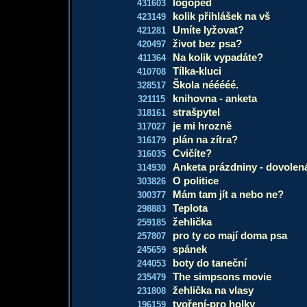
logoped
431603
kolik přihlášek na vš
423149
Umíte lyžovat?
421281
život bez psa?
420497
Na kolik vypadáte?
411364
Tílka-kluci
410708
Škola nééééé.
328517
knihovna - anketa
321115
strašpytel
318161
je mi hrozně
317027
plán na zítra?
316179
Cvičíte?
316035
Anketa prázdniny - dovolen
314930
O politice
303826
Mám tam jít a nebo ne?
300377
Teplota
298883
žehlička
259185
pro ty co mají doma psa
257807
spánek
245659
boty do taneční
244053
The simpsons movie
235479
žehlička na vlasy
231808
tvoření-pro holky
196159