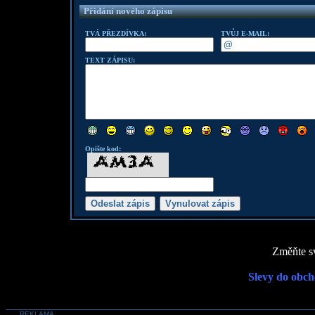
Přidání nového zápisu
TVÁ PŘEZDÍVKA:
TVŮJ E-MAIL:
TEXT ZÁPISU:
Opište kod:
Změňte sv
Slevy do obch
REKLAMA