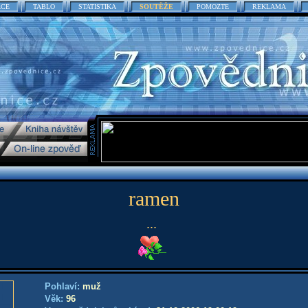
ACE
TABLO
STATISTIKA
SOUTĚŽE
POMOZTE
REKLAMA
ramen
...
Pohlaví:
muž
Věk:
96