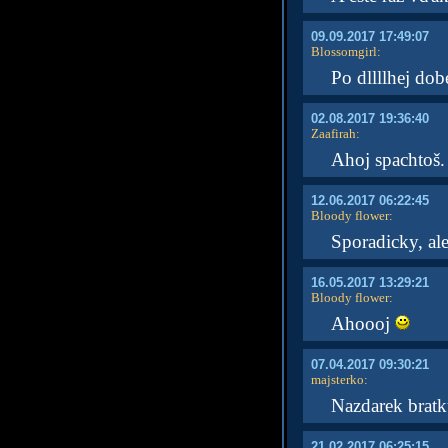
09.09.2017 17:49:07
Blossomgirl
:
Po dllllhej dob
02.08.2017 19:36:40
Zaafirah
:
Ahoj spachtoš
12.06.2017 06:22:45
Bloody flower
:
Sporadicky, al
16.05.2017 13:29:21
Bloody flower
:
Ahoooj
07.04.2017 09:30:21
majsterko
:
Nazdarek brat
21.02.2017 06:25:15