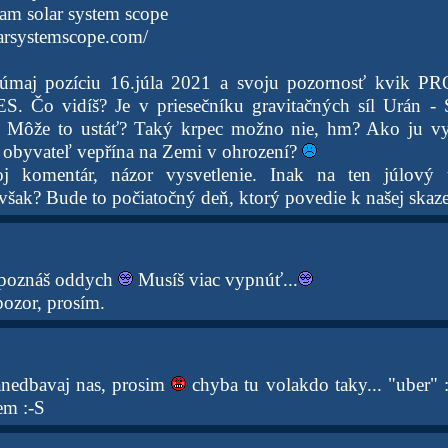
ram solar system scope
arsystemscope.com/
úmaj pozíciu 16.júla 2021 a svoju pozornosť kvik P
. Čo vidíš? Je v priesečníku gravitačných síl Urán - S
o. Môže to ustáť? Taký krpec možno nie, hm? Ako ju v
obyvateľ vepřína na Zemi v ohrození?
j komentár, názor vysvetlenie. Inak na ten júlový 
šak? Bude to počiatočný deň, ktorý povedie k našej skaz
epoznáš oddych
Musíš viac vypnúť...
pozor, prosím.
anedbavaj nas, prosim
chyba tu volakdo taky... "uber" 
em :-S