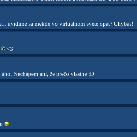
e... uvidime sa niekde vo virtualnom svete opat? Chybas!
.
<3
e áno. Nechápem ani, že prečo vlastne :D
ku