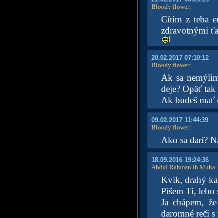
Bloody flower
:
Cítim z teba e
zdravotnými ťa
20.02.2017 07:10:12
Bloody flower
:
Ak sa nemýlim 
deje? Opäť tak 
Ak budeš mať 
09.02.2017 11:44:39
Bloody flower
:
Ako sa darí? N
18.09.2016 19:24:36
Abdul Rahman ib Muha
:
Kvik, drahý ka
Píšem Ti, lebo
Ja chápem, že
daromné reči s 