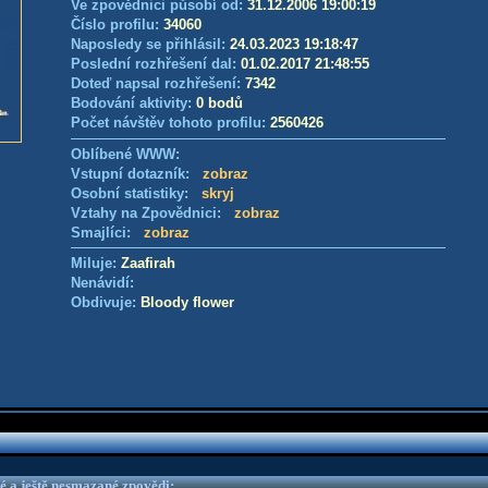
Ve zpovědnici působí od:
31.12.2006 19:00:19
Číslo profilu:
34060
Naposledy se přihlásil:
24.03.2023 19:18:47
Poslední rozhřešení dal:
01.02.2017 21:48:55
Doteď napsal rozhřešení:
7342
Bodování aktivity:
0 bodů
Počet návštěv tohoto profilu:
2560426
Oblíbené WWW:
Vstupní dotazník:
zobraz
Osobní statistiky:
skryj
Vztahy na Zpovědnici:
zobraz
Smajlíci:
zobraz
Miluje:
Zaafirah
Nenávidí:
Obdivuje:
Bloody flower
é a ještě nesmazané zpovědi: