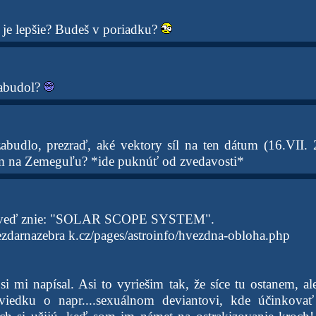
 je lepšie? Budeš v poriadku?
zabudol?
zabudlo, prezraď, aké vektory síl na ten dátum (16.VII.
om na Zemeguľu? *ide puknúť od zvedavosti*
oveď znie: "SOLAR SCOPE SYSTEM".
zdarnazebra k.cz/pages/astroinfo/hvezdna-obloha.php
si mi napísal. Asi to vyriešim tak, že síce tu ostanem, a
viedku o napr....sexuálnom deviantovi, kde účinkova