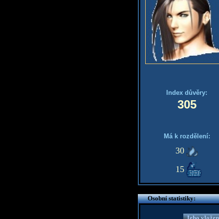
Index důvěry:
305
Má k rozdělení:
30
15
Osobní statistiky:
Jeho vložen