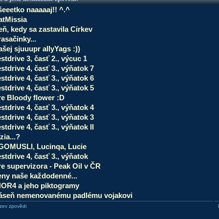
šeeetko naaaaaj!! ^.^
atMissia
ň, kedy sa zastavila Cirkev
asačinky...
šej sjuuupr allyYags :))
stdrive 3, časť 2., výcuc 1
stdrive 4, časť 3., výňatok 7
stdrive 4, časť 3., výňatok 6
stdrive 4, časť 3., výňatok 5
re Bloody flower :D
stdrive 4, časť 3., výňatok 4
stdrive 4, časť 3., výňatok 3
stdrive 4, časť 3., výňatok II
zia...?
GOMUSLI, Lucinqa, Lucie
stdrive 4, časť 3., výňatok
re supervizora - Peak Oil v ČR
eny naše každodenné...
HOR4 a jeho piktogramy
áseň nemenovanému padlému vojakovi
zev zpovědi