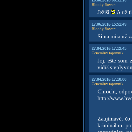
20.06.2016 06:31:10
Bloody flower
:
Ježiši
A už ti
17.06.2016 15:51:49
Bloody flower
:
Si na mňa už 
27.04.2016 17:12:45
Generálny tajomník
:
Joj, ešte som 
vidíš s vplyv
27.04.2016 17:10:00
Generálny tajomník
:
Chrocht, odp
http://www.hve
Zaujímavé, čo 
kriminálnu po