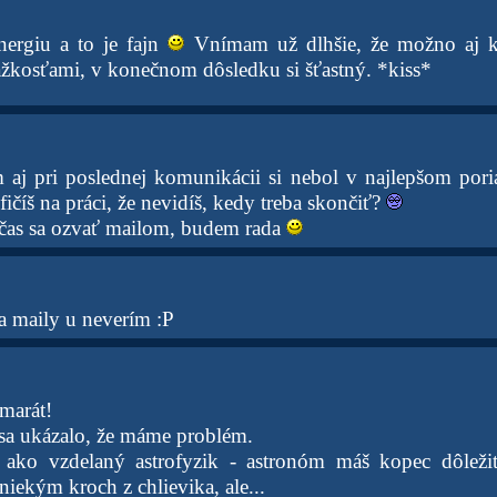
nergiu a to je fajn
Vnímam už dlhšie, že možno aj ke
žkosťami, v konečnom dôsledku si šťastný. *kiss*
aj pri poslednej komunikácii si nebol v najlepšom pori
fičíš na práci, že nevidíš, kedy treba skončiť?
čas sa ozvať mailom, budem rada
a maily u neverím :P
marát!
 sa ukázalo, že máme problém.
 ako vzdelaný astrofyzik - astronóm máš kopec dôležit
niekým kroch z chlievika, ale...