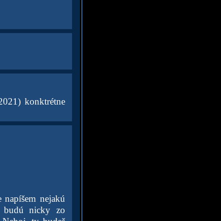
 2021) konktrétne
le napíšem nejakú
ť budú nicky zo