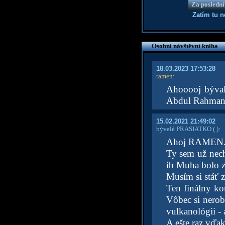
Za poslední
Zatím tu 
Osobní návštěvní kniha
18.03.2023 17:53:28
ramen
:
Ahooooj býv
Abdul Rahman
15.02.2021 21:49:02
bývalé PRASIATKO
( )
:
Ahoj RAMEN
Ty sem už nec
ib Muha bolo 
Musím si stáť 
Ten finálny ko
Vôbec si nerobí
vulkanológii - 
A ešte raz vďa