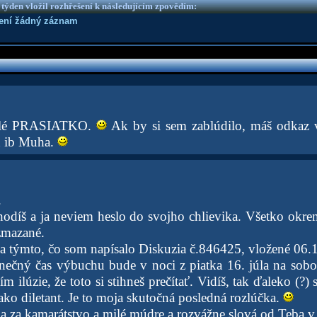
 týden vložil rozhřešení k následujícím zpovědím:
není žádný záznam
alé PRASIATKO.
Ak by si sem zablúdilo, máš odkaz 
 ib Muha.
.
hodíš a ja neviem heslo do svojho chlievika. Všetko ok
zmazané.
za týmto, čo som napísalo Diskuzia č.846425, vložené 06.
nečný čas výbuchu bude v noci z piatka 16. júla na sobo
m ilúzie, že toto si stihneš prečítať. Vidíš, tak ďaleko (?
ako diletant. Je to moja skutočná posledná rozlúčka.
ka za kamarátstvo a milé múdre a rozvážne slová od Teba v 