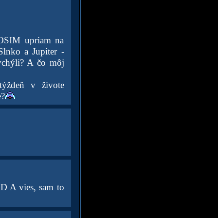
ROSIM upriam na
lnko a Jupiter -
ychýli? A čo môj
týždeň v živote
e?
:D A vies, sam to