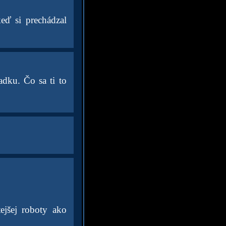
ď si prechádzal
adku. Čo sa ti to
ejšej roboty ako