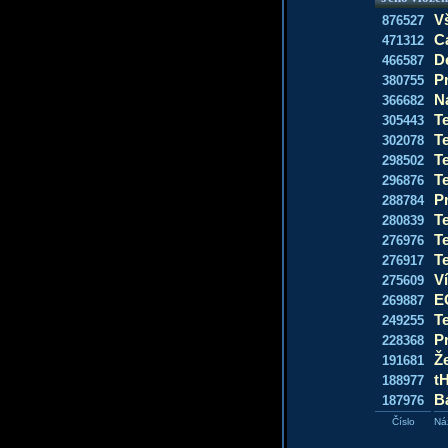
V
876527
C
471312
De
466587
Pr
380755
Na
366682
Te
305443
Te
302078
Te
298502
Te
296876
P
288784
Te
280839
Te
276976
Te
276917
Ví
275609
E
269887
Te
249255
P
228368
Ž
191681
t
188977
B
187976
Číslo
Ná