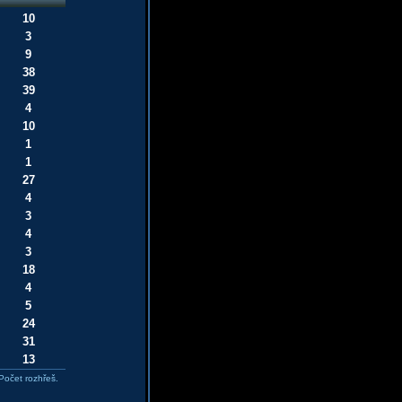
10
3
9
38
39
4
10
1
1
27
4
3
4
3
18
4
5
24
31
13
Počet rozhřeš.