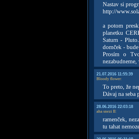
Nastav si prog
http://www.sol
a potom presk
planetku CERES
Saturn - Plut
domček - bude 
Prosím o Tvo
nezabudneme, v
21.07.2016 11:55:39
Bloody flower
:
To preto, že n
Dávaj na seba 
28.06.2016 22:03:18
aha snezi II
:
ramenček, nez
tu tahat nemoz