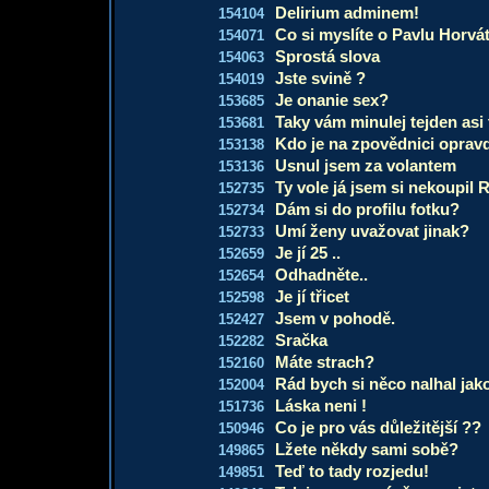
Delirium adminem!
154104
Co si myslíte o Pavlu Horvá
154071
Sprostá slova
154063
Jste svině ?
154019
Je onanie sex?
153685
Taky vám minulej tejden asi t
153681
Kdo je na zpovědnici oprav
153138
Usnul jsem za volantem
153136
Ty vole já jsem si nekoupil R
152735
Dám si do profilu fotku?
152734
Umí ženy uvažovat jinak?
152733
Je jí 25 ..
152659
Odhadněte..
152654
Je jí třicet
152598
Jsem v pohodě.
152427
Sračka
152282
Máte strach?
152160
Rád bych si něco nalhal jako 
152004
Láska neni !
151736
Co je pro vás důležitější ??
150946
Lžete někdy sami sobě?
149865
Teď to tady rozjedu!
149851