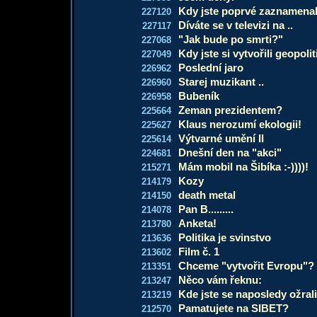
Kdy jste poprvé zaznamenali
227120
Díváte se v televizi na ..
227117
"Jak bude po smrti?"
227068
Kdy jste si vytvořili geopoli
227049
Poslední jaro
226962
Starej muzikant ..
226960
Bubeník
226958
Zeman prezidentem?
225664
Klaus nerozumí ekologii!
225627
Výtvarné umění II
225614
Dnešní den na "akci"
224681
Mám mobil na Šibíka :-))))!
215271
Kozy
214179
death metal
214150
Pan B.........
214078
Anketa!
213780
Politika je svinstvo
213636
Film č. 1
213602
Chceme "vytvořit Evropu"?
213351
Něco vám řeknu:
213247
Kde jste se naposledy ožral
213219
Pamatujete na SIBET?
212570