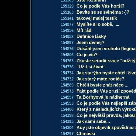
155365
Co je podle Vás horší?
155329
Bavíte se se sviněma :-)?
155163
takovej malej testík
155141
Myslíte si o sobě, ....
154977
Mít rád
154956
Definice lásky
154952
Jsem divnej?
154897
Dosáhl jsem vrcholu flegma
154876
Co je víc?
154806
Zkuste seřadit svoje "odžitý
154763
"Užít si život"
154736
Jak starýho byste chtěli živo
154734
Jak starý máte rodiče?
154732
Chtěli byste znát něco ...
154589
Fakt podle Vás zruší zpověd
154573
Ta Borhyová je nádherná
154557
Co je podle Vás nejlepší zá
154553
Který z následujících výroků 
154400
Co je největší pravda, jakou j
154398
Jak sami sebe...
154395
Kdy jste objevili zpovědnici
154304
Chinaski
154297