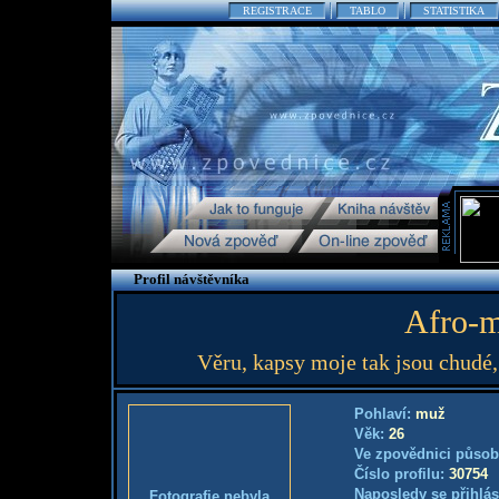
REGISTRACE
TABLO
STATISTIKA
Profil návštěvníka
Afro-m
Věru, kapsy moje tak jsou chudé,
Pohlaví:
muž
Věk:
26
Ve zpovědnici působ
Číslo profilu:
30754
Naposledy se přihlás
Fotografie nebyla