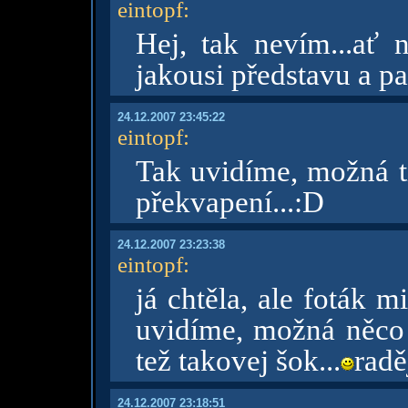
eintopf
:
Hej, tak nevím...ať n
jakousi představu a p
24.12.2007 23:45:22
eintopf
:
Tak uvidíme, možná t
překvapení...:D
24.12.2007 23:23:38
eintopf
:
já chtěla, ale foták mi
uvidíme, možná něco 
tež takovej šok...
radě
24.12.2007 23:18:51