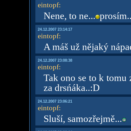
eintopf
:
Nene, to ne...
prosím.
24.12.2007 23:14:17
eintopf
:
A máš už nějaký nápa
24.12.2007 23:08:38
eintopf
:
Tak ono se to k tomu 
za drsńáka..:D
24.12.2007 23:06:21
eintopf
:
Sluší, samozřejmě...