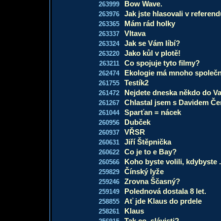
Bow Wave.
263999
Jak jste hlasovali v referen
263976
Mám rád holky
263365
Vltava
263337
Jak se Vám líbí?
263324
Jako kůl v plotě!
263220
Co spojuje tyto filmy?
263211
Ekologie má mnoho společn
262474
Testík2
261755
Nejdete dneska někdo do Va
261472
Chlastal jsem s Davidem Č
261267
Sparťan = nácek
261044
Dubček
260956
VŘSR
260937
Jiří Štěpnička
260631
Co je to e Bay?
260622
Koho byste volili, kdybyste .
260566
Čínský lyže
259829
Zrovna Ščasný?
259246
Polednová dostala 8 let.
259149
Ať jde Klaus do prdele
258855
Klaus
258261
Tak co, slávisti?