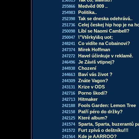
256915
Medvěd 009 ..
255866
Politika..
254983
Tak se dneska odehrává..
252398
Celej českej hip hop je na 
251736
Líbí se Naomi Cambell?
250098
\"Vtěrky\&q uot;
250047
Co vidíte na Cobainovi?
248241
Mirek Hoffman
247374
Havel účinkuje v reklamě.
247272
Je Záviš vtipnej?
246496
Chození
244938
Baví vás život ?
244663
Znáte Vagon?
244309
Krize v ODS
243131
Porno škodí?
242716
Hitmaker
242713
Fools Garden: Lemon Tree
242188
Patří péro do držky?
242158
Které album?
242125
Sparta, Sparta, buzerantů pa
241574
Furt zpívá o deštníku!!!
241572
Kde je AARROO?
241564