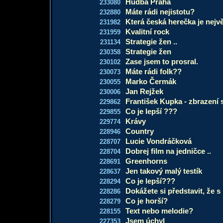
Hudba Praha
233080
Máte rádi nejistotu?
232880
Která česká herečka je nejv
231982
Kvalitní rock
231959
Strategie žen ..
231134
Strategie žen
230358
Zase jsem to prosral.
230102
Máte rádi folk??
230073
Marko Čermák
230055
Jan Rejžek
230006
František Kupka - zbrazení 
229862
Co je lepší ???
229855
Krávy
229774
Country
228946
Lucie Vondráčková
228707
Dobrej film na jedničce ..
228704
Greenhorns
228691
Jen takový malý testík
228637
Co je lepší???
228294
Dokážete si představit, že 
228286
Co je horší?
228279
Text nebo melodie?
228155
Jsem úchyl
227353