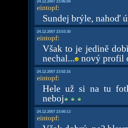
24.12.2007 23:06:04
eintopf
:
Sundej brýle, nahoď ú
24.12.2007 23:03:30
eintopf
:
Však to je jedině dob
nechal...
nový profil 
24.12.2007 23:02:16
eintopf
:
Hele už si na tu fot
neboj
24.12.2007 23:00:13
eintopf
: