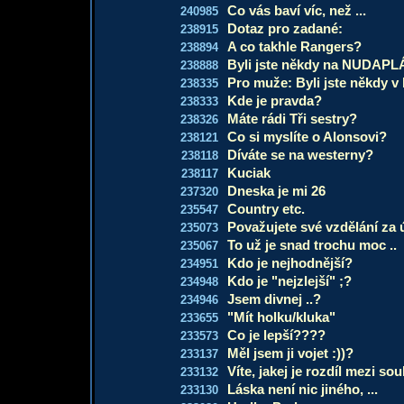
Co vás baví víc, než ...
240985
Dotaz pro zadané:
238915
A co takhle Rangers?
238894
Byli jste někdy na NUDAPL
238888
Pro muže: Byli jste někdy v
238335
Kde je pravda?
238333
Máte rádi Tři sestry?
238326
Co si myslíte o Alonsovi?
238121
Díváte se na westerny?
238118
Kuciak
238117
Dneska je mi 26
237320
Country etc.
235547
Považujete své vzdělání za
235073
To už je snad trochu moc ..
235067
Kdo je nejhodnější?
234951
Kdo je "nejzlejší" ;?
234948
Jsem divnej ..?
234946
"Mít holku/kluka"
233655
Co je lepší????
233573
Měl jsem ji vojet :))?
233137
Víte, jakej je rozdíl mezi sou
233132
Láska není nic jiného, ...
233130