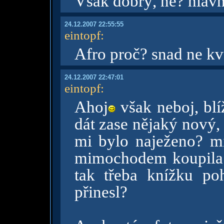
Však dobrý, ne? hlavně
24.12.2007 22:55:55
eintopf
:
Afro proč? snad ne kvůl
24.12.2007 22:47:01
eintopf
:
Ahoj
však neboj, blí
dát zase nějaký nový, 
mi bylo naježeno? mi
mimochodem koupila 
tak třeba knížku poh
přinesl?