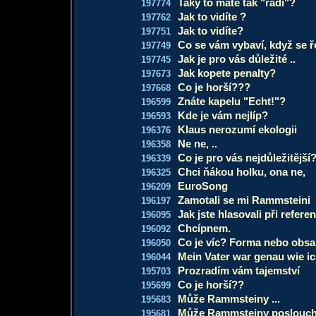
Taky to máte tak "rádi"?
197774
Jak to vidíte ?
197762
Jak to vidíte?
197751
Co se vám vybaví, když se ře
197749
Jak je pro vás důležité ..
197745
Jak kopete penalty?
197673
Co je horší???
197668
Znáte kapelu "Echt!"?
196599
Kde je vám nejlíp?
196593
Klaus nerozumí ekologii
196376
Ne ne, ..
196358
Co je pro vás nejdůležitější
196339
Chci ňákou holku, ona ne,
196325
EuroSong
196209
Zamotali se mi Rammsteini
196197
Jak jste hlasovali při referen
196095
Chcípnem.
196092
Co je víc? Forma nebo obs
196050
Mein Vater war genau wie ich
196044
Prozradím vám tajemství
195703
Co je horší??
195699
Může Rammsteiny ...
195683
Může Rammsteiny posloucha
195681