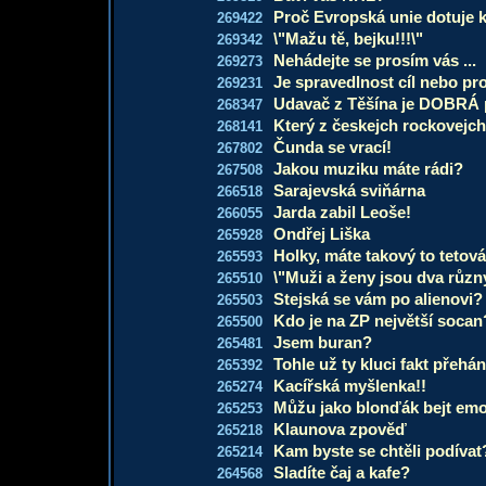
Proč Evropská unie dotuje k
269422
\"Mažu tě, bejku!!!\"
269342
Nehádejte se prosím vás ...
269273
Je spravedlnost cíl nebo pr
269231
Udavač z Těšína je DOBRÁ p
268347
Který z českejch rockovejch
268141
Čunda se vrací!
267802
Jakou muziku máte rádi?
267508
Sarajevská sviňárna
266518
Jarda zabil Leoše!
266055
Ondřej Liška
265928
Holky, máte takový to tetován
265593
\"Muži a ženy jsou dva různ
265510
Stejská se vám po alienovi?
265503
Kdo je na ZP největší socan
265500
Jsem buran?
265481
Tohle už ty kluci fakt přeháně
265392
Kacířská myšlenka!!
265274
Můžu jako blonďák bejt em
265253
Klaunova zpověď
265218
Kam byste se chtěli podívat
265214
Sladíte čaj a kafe?
264568