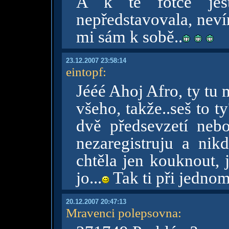
A k té fotce ješt
nepředstavovala, neví
mi sám k sobě..
23.12.2007 23:58:14
eintopf
:
Jééé Ahoj Afro, ty tu 
všeho, takže..seš to ty?
dvě předsevzetí nebo
nezaregistruju a nik
chtěla jen kouknout, j
jo...
Tak ti při jednom
20.12.2007 20:47:13
Mravenci polepsovna
: