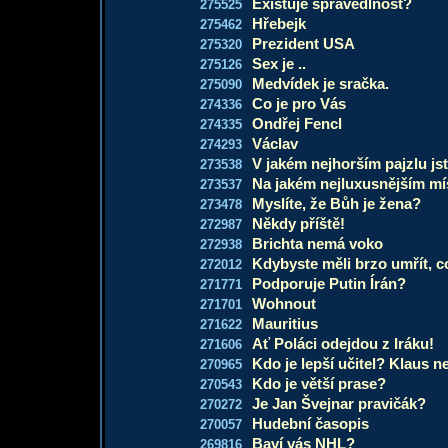
Existuje spravedlnost?
275525
Hřebejk
275462
Prezident USA
275320
Sex je ..
275126
Medvídek je sračka.
275090
Co je pro Vás
274336
Ondřej Fencl
274335
Václav
274293
V jakém nejhorším pajzlu jst
273538
Na jakém nejluxusnějším mís
273537
Myslíte, že Bůh je žena?
273478
Někdy příště!
272987
Brichta nemá voko
272938
Kdybyste měli brzo umřít, co
272012
Podporuje Putin Írán?
271771
Wohnout
271701
Mauritius
271622
Ať Poláci odejdou z Iráku!
271606
Kdo je lepší učitel? Klaus 
270965
Kdo je větší prase?
270543
Je Jan Švejnar pravičák?
270272
Hudební časopis
270057
Baví vás NHL?
269816