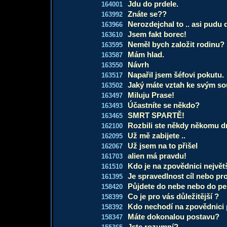
Jdu do prdele.
164001
Znáte se??
163992
Nerozdejchal to .. asi pudu d
163966
Jsem fakt borec!
163610
Neměl bych založit rodinu?
163595
Mám hlad.
163587
Návrh
163550
Napařil jsem šéfovi pokutu.
163517
Jaký máte vztah ke svým s
163502
Miluju Prase!
163497
Účastníte se někdo?
163493
SMRT SPARTĚ!
163465
Rozbili ste někdy někomu d
162100
Už mě zabijete ..
162095
Už jsem na to přišel
162067
alien má pravdu!
161703
Kdo je na zpovědnici největ
161510
Je spravedlnost cíl nebo pr
161395
Půjdete do nebe nebo do pe
158420
Co je pro vás důležitější ?
158399
Kdo nechodí na zpovědnici pr
158392
Máte dokonalou postavu?
158347
Jste rozumní?