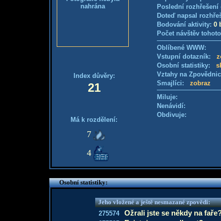
nahrána
Poslední rozhřešení 
Doteď napsal rozhře
Bodování aktivity:
0 
Počet návštěv tohoto
Oblíbené WWW:
Vstupní dotazník:
z
Osobní statistiky:
s
Vztahy na Zpovědni
Index důvěry:
Smajlíci:
zobraz
21
Miluje:
Nenávidí:
Obdivuje:
Má k rozdělení:
7
4
Osobní statistiky:
Jeho vložené a ještě nesmazané zpovědi:
Ožrali jste se někdy na faře
275574