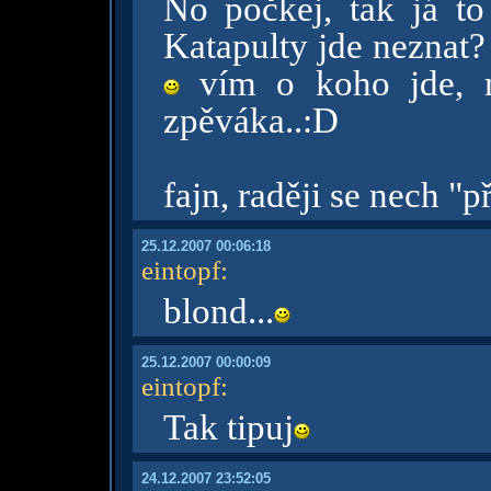
No počkej, tak já to
Katapulty jde neznat?
vím o koho jde, m
zpěváka..:D
fajn, raději se nech "p
25.12.2007 00:06:18
eintopf
:
blond...
25.12.2007 00:00:09
eintopf
:
Tak tipuj
24.12.2007 23:52:05