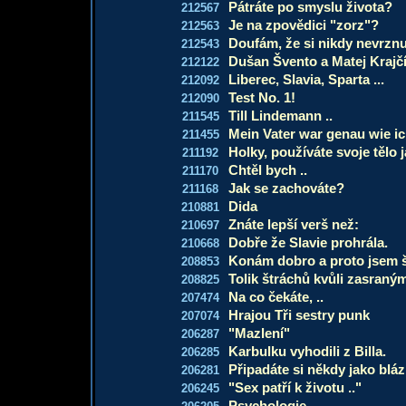
Pátráte po smyslu života?
212567
Je na zpovědici "zorz"?
212563
Doufám, že si nikdy nevrznu
212543
Dušan Švento a Matej Krajč
212122
Liberec, Slavia, Sparta ...
212092
Test No. 1!
212090
Till Lindemann ..
211545
Mein Vater war genau wie ich
211455
Holky, používáte svoje tělo
211192
Chtěl bych ..
211170
Jak se zachováte?
211168
Dida
210881
Znáte lepší verš než:
210697
Dobře že Slavie prohrála.
210668
Konám dobro a proto jsem 
208853
Tolik štráchů kvůli zasran
208825
Na co čekáte, ..
207474
Hrajou Tři sestry punk
207074
"Mazlení"
206287
Karbulku vyhodili z Billa.
206285
Připadáte si někdy jako bláz
206281
"Sex patří k životu .."
206245
Psychologie