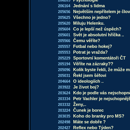
206205
Jednání s lidma
206164
Největším nepřítelem je člo
205656
Všechno je jedno?
205625
Miluju Helenku.
205620
Co je lepší než úspěch?
205604
Svět je absolutní hříčka ..
205601
Čemu věříte?
205566
Fotbal nebo hokej?
205557
Potrat je vražda?
205553
Sportovní komentátoři ČT
205229
Věříte na zázraky??
205194
Kolik byste řekli, že může mí
205096
Řekl jsem šéfovi
205031
O ideologiích ..
204664
Je život boj?
203922
Kdo je podle vás nejschopn
203624
Petr Vachler je nejschopněj
203334
Ženy,..
203332
Čunek je borec
203224
Koho do branky pro MS?
203035
Máte se dobře ?
202498
Reflex nebo Týden?
202427