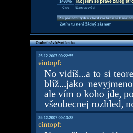
Tak jsem se právě zaregistr
149846
Číslo
Název zpovědi
Za poslední týden vložil rozhřešení k násle
Zatím tu není žádný záznam
Osobní návštěvní kniha
25.12.2007 00:22:55
eintopf
:
No vidíš...a to si teo
blíž...jako nevyjmeno
ale vím o koho jde, po
všeobecnej rozhled, no
25.12.2007 00:13:28
eintopf
: