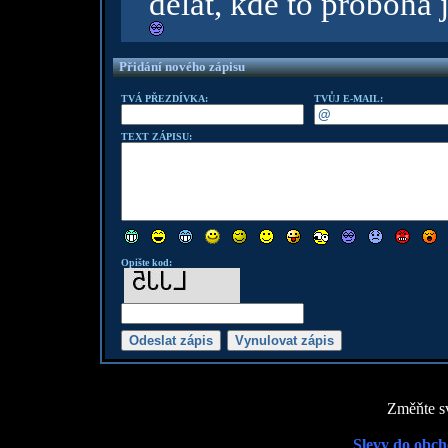
dělat, kde to proboha
Přidání nového zápisu
TVÁ PŘEZDÍVKA:
TVŮJ E-MAIL:
TEXT ZÁPISU:
Opište kod:
Změňte sv
Slevy do obch