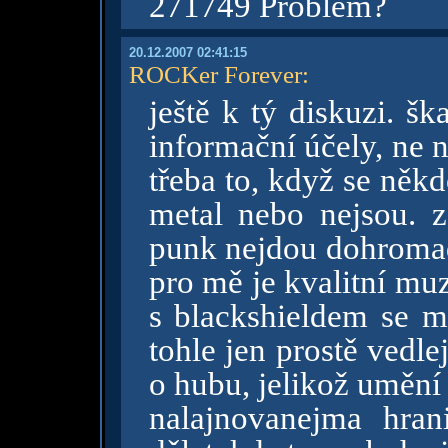
271749 Problém?
20.12.2007 02:41:15
ROCKer Forever
:
ještě k tý diskuzi. šk
informační účely, ne 
třeba to, když se někd
metal nebo nejsou. z
punk nejdou dohromad
pro mě je kvalitní muz
s blackshieldem se m
tohle jen prostě vedlej
o hubu, jelikož umění
nalajnovanejma hra