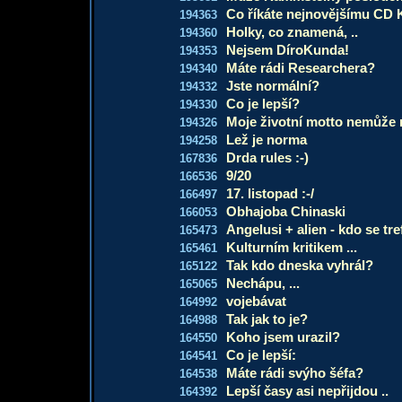
Co říkáte nejnovějšímu CD
194363
Holky, co znamená, ..
194360
Nejsem DíroKunda!
194353
Máte rádi Researchera?
194340
Jste normální?
194332
Co je lepší?
194330
Moje životní motto nemůže
194326
Lež je norma
194258
Drda rules :-)
167836
9/20
166536
17. listopad :-/
166497
Obhajoba Chinaski
166053
Angelusi + alien - kdo se tre
165473
Kulturním kritikem ...
165461
Tak kdo dneska vyhrál?
165122
Nechápu, ...
165065
vojebávat
164992
Tak jak to je?
164988
Koho jsem urazil?
164550
Co je lepší:
164541
Máte rádi svýho šéfa?
164538
Lepší časy asi nepřijdou ..
164392