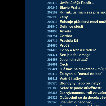
Umřel Jeňýk Pacák ..
202410
Slavie Praha
202245
Kurnik, už mám zas příznaky
202192
Ženy, ..
202190
Existuje přátelství mezi m
202012
Definice štěstí
201940
Anketa
201898
Corrida
201751
Pravidla lži
201719
Proč?
201680
Co vy a RfP v Hradci?
201478
Sex je alfa i omega
201471
Jsou lidi zvířata?
201458
Čech
199661
"Láska" na diskotéce - můj 
199421
Že bych si "nasral do bot" :-
199412
Vratné flašky
198611
Blondýny nebo brunety?
198575
Seřaďte podle důležitosti:
198380
Jak významnou roli ve vašem
198365
Odůvodnit se dá docela vš
198323
Jde vám o něco víc, ..
198145