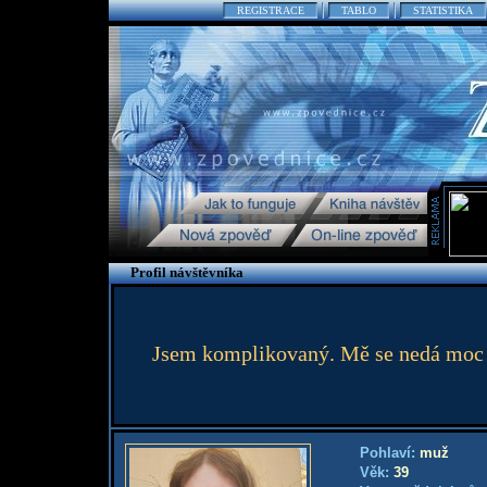
REGISTRACE
TABLO
STATISTIKA
Profil návštěvníka
Jsem komplikovaný. Mě se nedá moc po
Pohlaví:
muž
Věk:
39