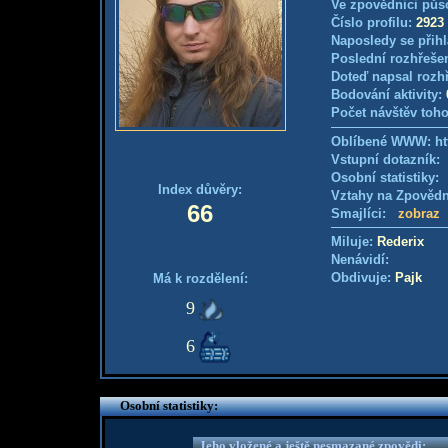
Ve zpovědnici půs
Číslo profilu:
2923
Naposledy se přihl
Poslední rozhřešen
Doteď napsal rozh
Bodování aktivity:
Počet návštěv toho
Oblíbené WWW: htt
Vstupní dotazník
Osobní statistiky
Index důvěry:
Vztahy na Zpověd
66
Smajlíci:
zobraz
Miluje:
Rederix
Nenávidí:
Obdivuje:
Pajk
Má k rozdělení:
9
6
Osobní statistiky:
Jeho vložené a ještě nesmazané zpovědi: