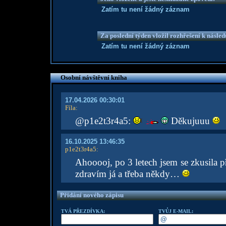
Zatím tu není žádný záznam
Za poslední týden vložil rozhřešení k násle
Zatím tu není žádný záznam
Osobní návštěvní kniha
17.04.2026 00:30:01
Fíla
:
@p1e2t3r4a5:
Děkujuuu
16.10.2025 13:46:35
p1e2t3r4a5
:
Ahooooj, po 3 letech jsem se zkusila př
zdravím já a třeba někdy…
Přidání nového zápisu
TVÁ PŘEZDÍVKA:
TVŮJ E-MAIL: