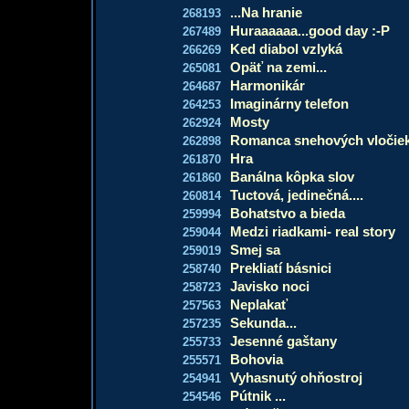
...Na hranie
268193
Huraaaaaa...good day :-P
267489
Ked diabol vzlyká
266269
Opäť na zemi...
265081
Harmonikár
264687
Imaginárny telefon
264253
Mosty
262924
Romanca snehových vločie
262898
Hra
261870
Banálna kôpka slov
261860
Tuctová, jedinečná....
260814
Bohatstvo a bieda
259994
Medzi riadkami- real story
259044
Smej sa
259019
Prekliatí básnici
258740
Javisko noci
258723
Neplakať
257563
Sekunda...
257235
Jesenné gaštany
255733
Bohovia
255571
Vyhasnutý ohňostroj
254941
Pútnik ...
254546