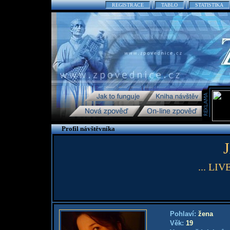
REGISTRACE
TABLO
STATISTIKA
Profil návštěvníka
... LI
Pohlaví:
žena
Věk:
19