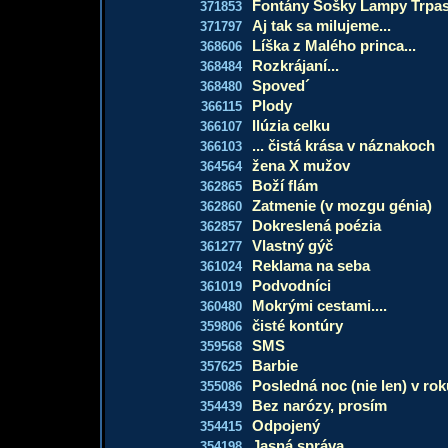
Fontány Sošky Lampy Trpasl
371853
Aj tak sa milujeme...
371797
Líška z Malého princa...
368606
Rozkrájaní...
368484
Spoved´
368480
Plody
366115
Ilúzia celku
366107
... čistá krása v náznakoch
366103
žena X mužov
364564
Boží flám
362865
Zatmenie (v mozgu génia)
362860
Dokreslená poézia
362857
Vlastný gýč
361277
Reklama na seba
361024
Podvodníci
361019
Mokrými cestami....
360480
čisté kontúry
359806
SMS
359568
Barbie
357625
Posledná noc (nie len) v roku
355086
Bez narózy, prosím
354439
Odpojený
354415
Jasná správa
354198