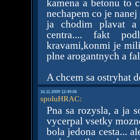
kamena a betonu to ce
nechapem co je nanej 
ja chodim plavat 
centra.... fakt p
kravami,konmi je mili
plne arogantnych a fal
A chcem sa ostryhat do
16.11.2009 12:49:06
spoluHRAC
:
Pna sa rozysla, a ja s
vycerpal vsetky moznos
bola jedona cesta... 