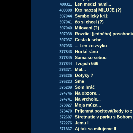
Len medzi nami...
400311
Kto naozaj MILUJE (?)
400308
Symbolický kríž
397044
čo si chcel (?)
397041
Milovaní (?)
397040
Rozdiel (jedného) poschodi
397038
Cesta k sebe
397037
... Len zo zvyku
397036
Horké ráno
377846
Sama so sebou
377845
Tvojich 666
377844
Mal...
376371
Dotyky ?
376226
Sme
376223
Som hráč
375209
Na obzore...
374746
Na vrchole...
374741
Moja múza...
373827
Príjemná pocitová(kedy to 
373470
Stretnutie v parku s Bohom
372607
Jemu I.
372276
Aj tak sa milujeme II.
371867