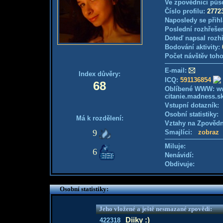
Ve zpovědnici půs
Číslo profilu:
2772
Naposledy se přihl
Poslední rozhřešen
Doteď napsal rozh
Bodování aktivity:
Počet návštěv toho
E-mail:
Index důvěry:
ICQ:
591136854
68
Oblíbené WWW: www
citanie.madness.sk,
Vstupní dotazník
Osobní statistiky
Má k rozdělení:
Vztahy na Zpověd
9
Smajlíci:
zobraz
Miluje:
6
Nenávidí:
Obdivuje:
Osobní statistiky:
Jeho vložené a ještě nesmazané zpovědi:
Diiky :)
422318