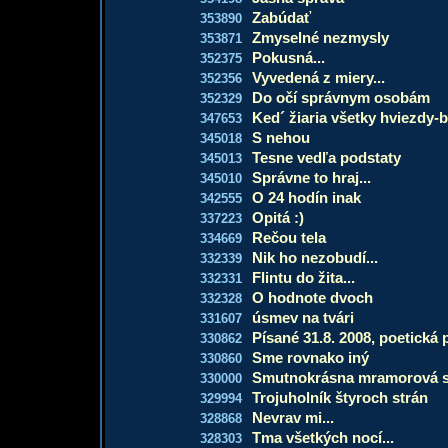
Zabúdať
353890
Zmyselné nezmysly
353871
Pokusná...
352375
Vyvedená z miery...
352356
Do očí správnym osobám
352329
Ked´ žiaria všetky hviezdy-b
347653
S nehou
345018
Tesne vedľa podstaty
345013
Správne to hraj...
345010
O 24 hodín inak
342555
Opitá :)
337223
Rečou tela
334669
Nik ho nezobudí...
332339
Flintu do žita...
332331
O hodnote dvoch
332328
úsmev na tvári
331607
Písané 31.8. 2008, poetická
330862
Sme rovnako iný
330860
Smutnokrásna mramorová 
330000
Trojuholník štyroch strán
329994
Nevrav mi...
328868
Tma všetkých nocí...
328303