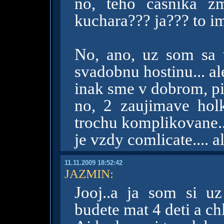
no, teho casnika z
kuchara??? ja??? to im
No, ano, uz som sa 
svadobnu hostinu... ale
inak sme v dobrom, pis
no, 2 zaujimave holk
trochu komplikovane..
je vzdy comlicate.... a
11.11.2009 18:52:42
JAZMIN
:
Jooj..a ja som si uz
budete mat 4 deti a ch