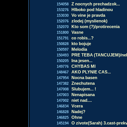
Z nocnych prechadzok...
154058
Hlboko pod hladinou
153276
Vo vine je pravda
153030
zlodej (myslienok)
152076
Kto som (?)/protirecenia
152070
Vasne
151800
co robis...?
151791
kto bojuje
150828
Melodia
150597
PRE TEBA (TANCUJEM)/ne
150493
Ina jesen...
150205
CHYBAS MI
149776
AKO PLYNIE CAS...
148467
Nocna basen
147954
Znechutena
147382
Slubujem... !
147008
Nenapisana
147003
niet nad....
147002
Vcera
146834
Nadej?
146828
Ohne
146825
O zivote(Sarah) 3.cast-prek
145194