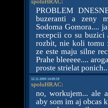
spoluHRAC
:
PROBLEM DNESNEJ
buzeranti a zeny mu
Sodoma Gomora.... ja
recepcii co su buzici
rozbit, nie koli tomu
ze este maju silne reci
Prahe bleeeee.... aroga
proste strielat ponich.
12.11.2009 14:09:19
spoluHRAC
:
no, workujem... ale 
aby som im aj obcas ku