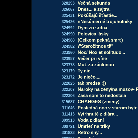
Večná sekunda
328293
Dnes... a zajtra.
326067
Pokúšajú šťastie...
325431
nNesúmerné trojuholníky
325426
Dym zo srdca
324992
Polovica lásky
324990
(Celkom pekná smrť)
324988
\"Starožitnos ti\"
324982
Noc/ Nox et solitudo...
323960
Večer pri víne
323957
Muž za záclonou
323378
Ty nie
323179
Je niečo....
323172
tak predsa :))
322825
Naroky na zeny/na muzov-
322307
Zasa som to nedostala
322306
CHANGES (zmeny)
315687
Posledná noc v starom byte
311646
Vytrhnuté z diára...
311413
Voda z dlaní
309913
Umrieť na triky
309721
Retro sny...
301823