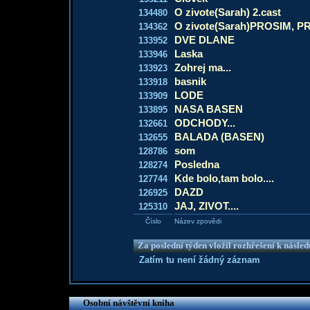
O zivote(Sarah) 2.cast
134480
O zivote(Sarah)PROSIM, P
134362
DVE DLANE
133952
Laska
133946
Zohrej ma...
133923
basnik
133918
LODE
133909
NASA BASEN
133895
ODCHODY...
132661
BALADA (BASEN)
132655
som
128786
Posledna
128274
Kde bolo,tam bolo....
127744
DAZD
126925
JAJ, ZIVOT....
125310
Číslo
Název zpovědi
Za poslední týden vložil rozhřešení k násle
Zatím tu není žádný záznam
Osobní návštěvní kniha