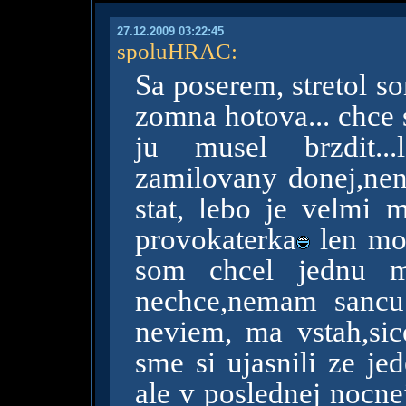
27.12.2009 03:22:45
spoluHRAC
:
Sa poserem, stretol s
zomna hotova... chce
ju musel brzdit..
zamilovany donej,nen
stat, lebo je velmi m
provokaterka
len moc
som chcel jednu m
nechce,nemam sancu...
neviem, ma vstah,sic
sme si ujasnili ze j
ale v poslednej nocne