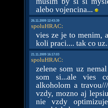
musim by si si mysle
alebo vojencina...
26.11.2009 12:43:39
spoluHRAC
:
vies ze je to menim, 
koli praci.... tak co uz
21.11.2009 16:17:03
spoluHRAC
:
zelene som uz nemal a
som si...ale vies 
alkoholom a travou///
vzdy, mozno aj lepsiu
nie vzdy optimizuj