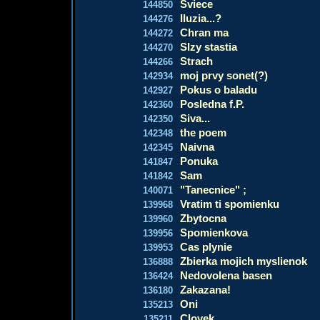
Sviece
144850
Iluzia...?
144276
Chran ma
144272
Slzy stastia
144270
Strach
144266
moj prvy sonet(?)
142934
Pokus o baladu
142927
Posledna f.P.
142360
Siva...
142350
the poem
142348
Naivna
142345
Ponuka
141847
Sam
141842
"Tanecnice" ;
140071
Vratim ti spomienku
139968
Zbytocna
139960
Spomienkova
139956
Cas plynie
139953
Zbierka mojich myslienok
136888
Nedovolena basen
136424
Zakazana!
136180
Oni
135213
Clovek
135211