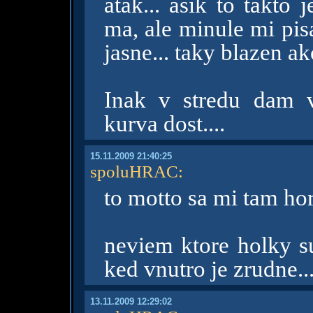
atak... asik to takto 
ma, ale minule mi pis
jasne... taky blazen ako
Inak v stredu dam v
kurva dost....
15.11.2009 21:40:25
spoluHRAC
:
to motto sa mi tam hor
neviem ktore holky su
ked vnutro je zrudne..
13.11.2009 12:29:02