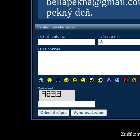
bellapekna@gmail.c
pekný deň.
Přidání nového zápisu
TVÁ PŘEZDÍVKA:
TVŮJ E-MAIL:
TEXT ZÁPISU:
Opište kod:
Změňte sv