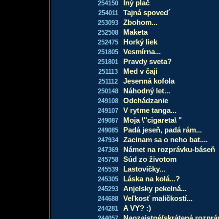
Iný plač
254150
Tajná spoved´
254011
Zbohom...
253093
Maketa
252508
Horký liek
252475
Vesmírna...
251805
Pravdy sveta?
251801
Med v čaji
251113
Jesenná kofola
251112
Náhodný let...
250148
Odchádzanie
249108
V rytme tanga...
249107
Moja \"cigareta\ "
249087
Padá jeseň, padá rám...
249085
Zacinam sa o neho bat....
247934
Námet na rozprávku-báseň
247369
Súd zo životom
245758
Lastovičky...
245539
Láska na kolá...?
245305
Anjelsky pekelná...
245293
Veľkosť maličkostí...
244688
A VY? :)
244281
Naozajstné(skrátená rozprá
244057