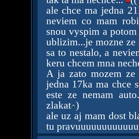
ale chce ma jedna 21k
neviem co mam robit
snou vyspim a potom 
ublizim...je mozne ze 
sa to nestalo, a neviem 
keru chcem mna nechc
A ja zato mozem ze 
jedna 17ka ma chce st
este ze nemam auto
zlakat
)
ale uz aj mam dost bl
tu pravuuuuuuuuuuu