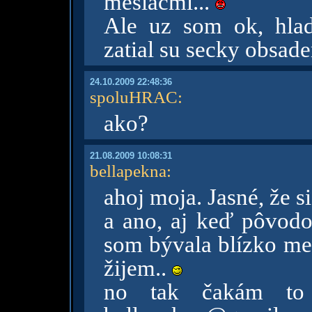
mesiacmi...
Ale uz som ok, hlad
zatial su secky obsad
24.10.2009 22:48:36
spoluHRAC
:
ako?
21.08.2009 10:08:31
bellapekna
:
ahoj moja. Jasné, že 
a ano, aj keď pôvod
som bývala blízko mes
žijem..
no tak čakám to 