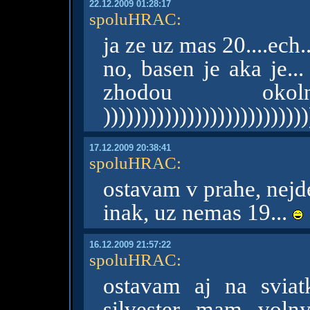
22.12.2009 01:28:17
spoluHRAC
:
ja ze uz mas 20....ech..
no, basen je aka je...
zhodou ok
)))))))))))))))))))))))))))
17.12.2009 20:38:41
spoluHRAC
:
ostavam v prahe, nej
inak, uz nemas 19...
16.12.2009 21:57:22
spoluHRAC
:
ostavam aj na sviatk
silvester mam volny.