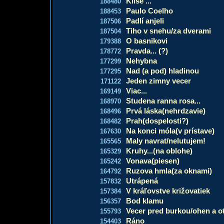
Klišé ...
188480
Paulo Coelho
188453
Padlí anjeli
187506
Tiho v snehu/za dverami
187504
O basnikovi
179388
Pravda... (?)
178772
Nehybna
177299
Nad (a pod) hladinou
177295
Jeden zimny vecer
171122
Viac...
169149
Studena ranna rosa...
168970
Prvá láska(nehrdzavie)
168496
Prah(dospelosti?)
168482
Na konci móla(v prístave)
167630
Maly navrat/nelutujem!
165565
Kruhy...(na oblohe)
165329
Vonava(piesen)
165242
Ruzova hmla(za oknami)
164792
Utrápená
157832
V kráľovstve križovatiek
157384
Bod klamu
156357
Vecer pred burkou/ohen a o
155793
Ráno
154403