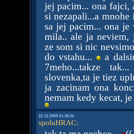
jej pacim... ona fajci
si nezapali...a mnohe
sa jej pacim... ona j
mila.. ale ja neviem,
ze som si nic nevsimo
do vstahu...
a dalsi
7meho...takze tak.
slovenka,ta je tiez up
ja zacinam ona konc
nemam kedy kecat, je d
22.12.2009 21:38:26
spoluHRAC
:
tak ta ma nechce...
((