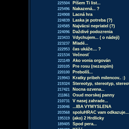
Píšem Ti list...
225504
Nakazená... ?
225496
Lacná hra
224908
Laska je potreba (?)
224839
Najväcsi nepriatel (?)
224585
Daždivé podozrenia
224096
Vdychujem... ( o nádeji)
223433
Mladé...
223237
čas ukáže.... ?
222953
Večnosť
221534
Ako vonia orgován
221149
Pre rosu (nezaspím)
220105
Prebolíš...
220100
Kratky pribeh milencov.. :)
219943
Stereotyp, stereotyp, stereoty
219324
Nocna ozvena...
217421
Osud morskej panny
211861
V nasej zahrade...
210731
...IBA VYMYSLENA
210046
spoluHRAC vam odkazuje...
203568
(ako) 2 Hrdlicky
195319
Spod pera...
189405