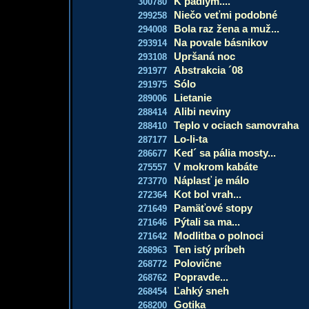
K padlým....
300780
Niečo veťmi podobné
299258
Bola raz žena a muž...
294008
Na povale básnikov
293914
Upršaná noc
293108
Abstrakcia ´08
291977
Sólo
291975
Lietanie
289006
Alibi neviny
288414
Teplo v ociach samovraha
288410
Lo-li-ta
287177
Ked´ sa pália mosty...
286677
V mokrom kabáte
275557
Náplasť je málo
273770
Kot bol vrah...
272364
Pamäťové stopy
271649
Pýtali sa ma...
271646
Modlitba o polnoci
271642
Ten istý príbeh
268963
Polovične
268772
Popravde...
268762
Ľahký sneh
268454
Gotika
268200