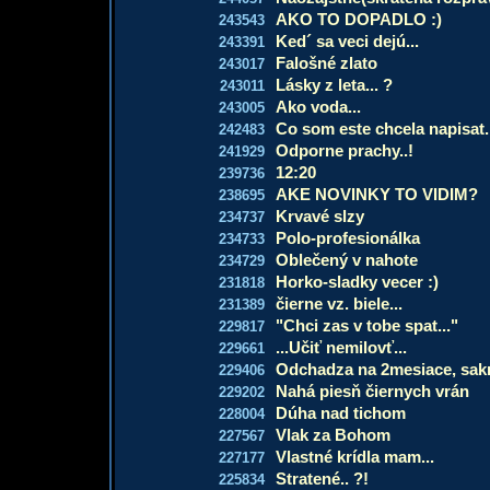
AKO TO DOPADLO :)
243543
Ked´ sa veci dejú...
243391
Falošné zlato
243017
Lásky z leta... ?
243011
Ako voda...
243005
Co som este chcela napisat.
242483
Odporne prachy..!
241929
12:20
239736
AKE NOVINKY TO VIDIM?
238695
Krvavé slzy
234737
Polo-profesionálka
234733
Oblečený v nahote
234729
Horko-sladky vecer :)
231818
čierne vz. biele...
231389
"Chci zas v tobe spat..."
229817
...Učiť nemilovť...
229661
Odchadza na 2mesiace, sak
229406
Nahá piesň čiernych vrán
229202
Dúha nad tichom
228004
Vlak za Bohom
227567
Vlastné krídla mam...
227177
Stratené.. ?!
225834