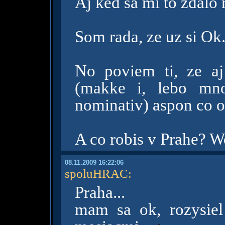
Aj ked sa mi to zdalo 
Som rada, ze uz si Ok
No poviem ti, ze aj
(makke i, lebo mno
nominativ) aspon co o
A co robis v Prahe? W
08.11.2009 16:22:06
spoluHRAC
:
Praha...
mam sa ok, rozysie