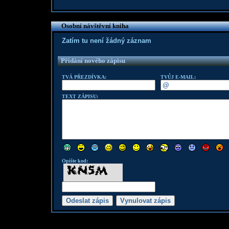
Osobní návštěvní kniha
Zatím tu není žádný záznam
Přidání nového zápisu
TVÁ PŘEZDÍVKA:
TVŮJ E-MAIL:
TEXT ZÁPISU:
Opište kod: