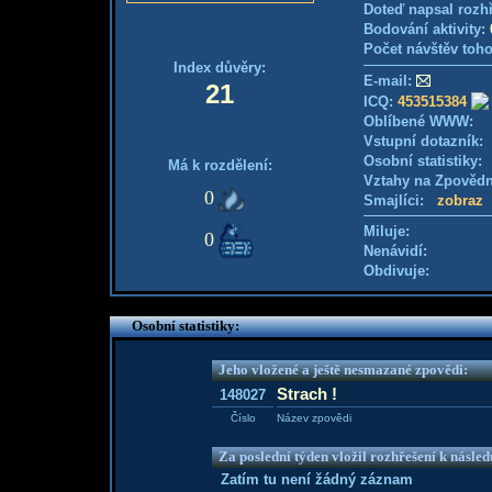
Doteď napsal rozh
Bodování aktivity:
Počet návštěv toho
Index důvěry:
E-mail:
21
ICQ:
453515384
Oblíbené WWW:
Vstupní dotazník
Osobní statistiky
Má k rozdělení:
Vztahy na Zpověd
0
Smajlíci:
zobraz
Miluje:
0
Nenávidí:
Obdivuje:
Osobní statistiky:
Jeho vložené a ještě nesmazané zpovědi:
Strach !
148027
Číslo
Název zpovědi
Za poslední týden vložil rozhřešení k násle
Zatím tu není žádný záznam