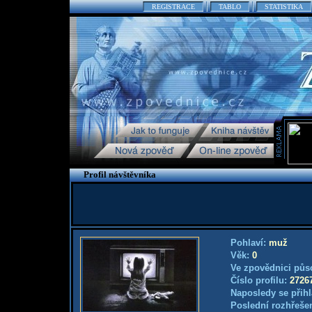
REGISTRACE
TABLO
STATISTIKA
Profil návštěvníka
Pohlaví:
muž
Věk:
0
Ve zpovědnici půs
Číslo profilu:
2726
Naposledy se přihl
Poslední rozhřešen