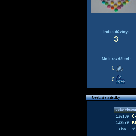
Index důvěry:
3
Má k rozdělení:
0
0
Osobní statistiky:
Jeho vložen
C
136139
K
132879
Číslo
Ná