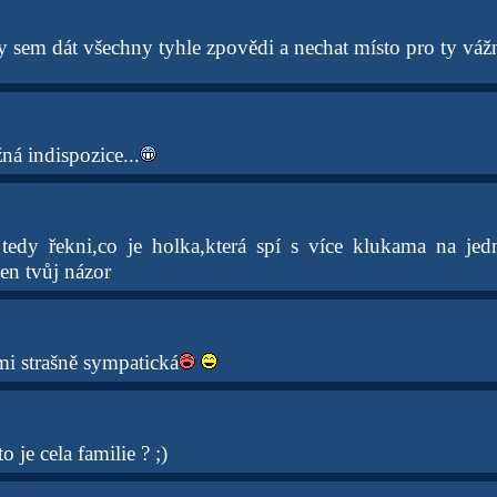
y sem dát všechny tyhle zpovědi a nechat místo pro ty vážn
žná indispozice...
tedy řekni,co je holka,která spí s více klukama na jed
en tvůj názor
mi strašně sympatická
o je cela familie ? ;)