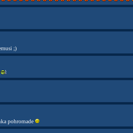
emusi ;)
m
nka pohromade