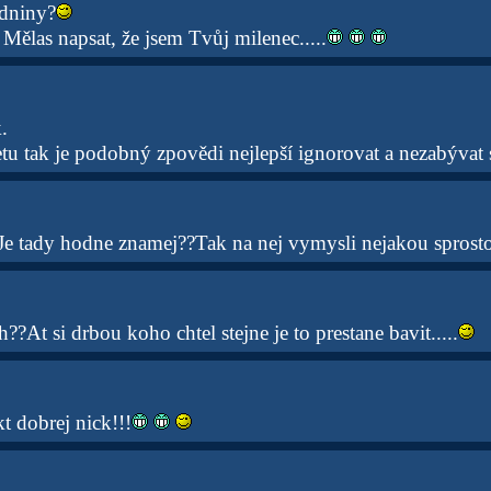
zdniny?
ělas napsat, že jsem Tvůj milenec.....
.
pletu tak je podobný zpovědi nejlepší ignorovat a nezabývat 
Je tady hodne znamej??Tak na nej vymysli nejakou sprost
??At si drbou koho chtel stejne je to prestane bavit.....
t dobrej nick!!!