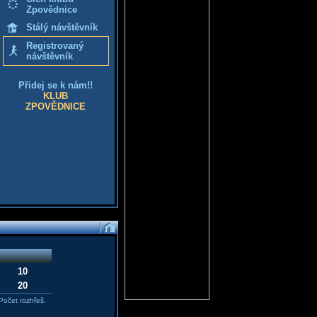
Zpovědnice
Stálý návštěvník
Registrovaný
návštěvník
Přidej se k nám!!
KLUB
ZPOVĚDNICE
10
20
Počet rozhřeš.