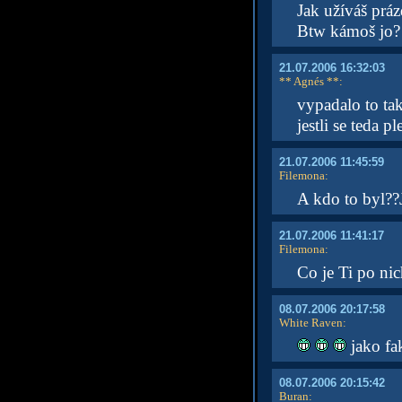
Jak užíváš prá
Btw kámoš jo? M
21.07.2006 16:32:03
** Agnés **
:
vypadalo to tak
jestli se teda 
21.07.2006 11:45:59
Filemona
:
A kdo to byl??
21.07.2006 11:41:17
Filemona
:
Co je Ti po nich
08.07.2006 20:17:58
White Raven
:
jako fak
08.07.2006 20:15:42
Buran
: