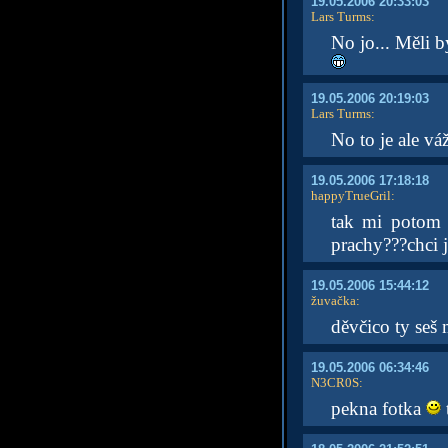
19.05.2006 20:33:03
Lars Turms
:
No jo... Měli b
19.05.2006 20:19:03
Lars Turms
:
No to je ale vá
19.05.2006 17:18:18
happyTrueGril
:
tak mi potom 
prachy???chci j
19.05.2006 15:44:12
žuvačka
:
děvčico ty seš 
19.05.2006 06:34:46
N3CR0S
:
pekna fotka
t