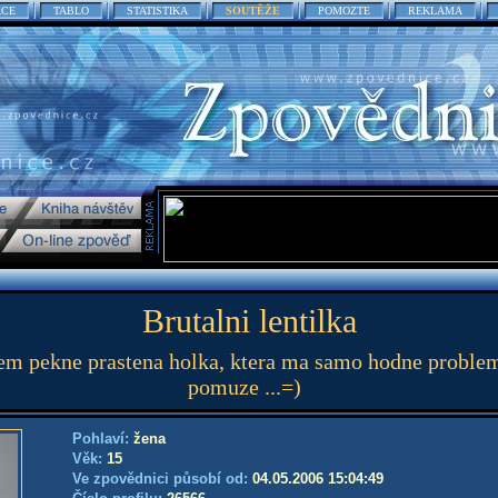
ACE
TABLO
STATISTIKA
SOUTĚŽE
POMOZTE
REKLAMA
Brutalni lentilka
sem pekne prastena holka, ktera ma samo hodne problem
pomuze ...=)
Pohlaví:
žena
Věk:
15
Ve zpovědnici působí od:
04.05.2006 15:04:49