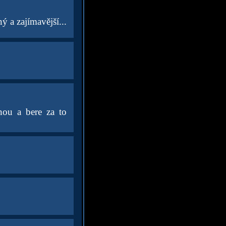
ý a zajímavější...
nou a bere za to