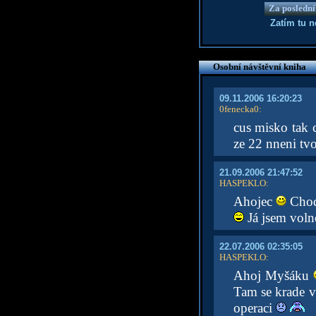
Za poslední
Zatím tu 
Osobní návštěvní kniha
09.11.2006 16:20:23
0fenecka0
:
cus misko tak 
ze 22 nneni tvo
21.09.2006 21:47:52
HASPEKLO
:
Ahojec
Chodí
Já jsem volne
22.07.2006 02:35:05
HASPEKLO
:
Ahoj Myšáku
Tam se krade v
operaci