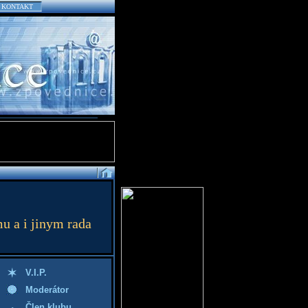
KONTAKT
u a i jinym rada
V.I.P.
Moderátor
Člen klubu