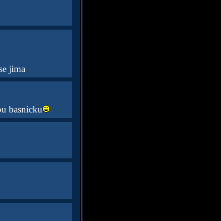
se jima
ou basnicku