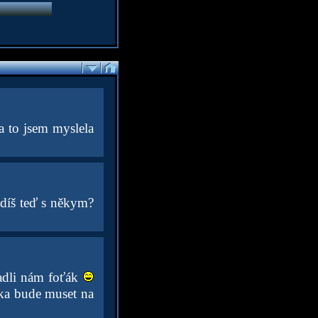
a to jsem myslela
odíš teď s někym?
adli nám foťák
ka bude muset na