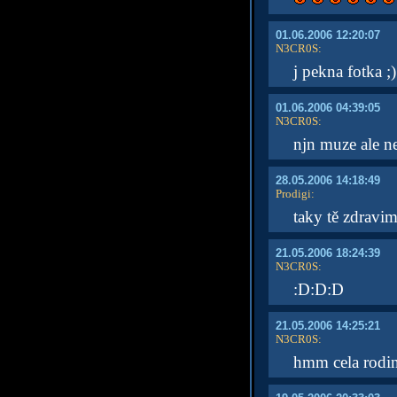
01.06.2006 12:20:07
N3CR0S
:
j pekna fotka ;)
01.06.2006 04:39:05
N3CR0S
:
njn muze ale n
28.05.2006 14:18:49
Prodigi
:
taky tě zdravi
21.05.2006 18:24:39
N3CR0S
:
:D:D:D
21.05.2006 14:25:21
N3CR0S
:
hmm cela rodi