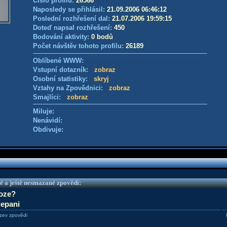
Číslo profilu:
26566
Naposledy se přihlásil:
21.09.2006 06:46:12
Poslední rozhřešení dal:
21.07.2006 19:59:15
Doteď napsal rozhřešení:
450
Bodování aktivity:
0 bodů
Počet návštěv tohoto profilu:
26189
Oblíbené WWW:
Vstupní dotazník:
zobraz
Osobní statistiky:
skryj
Vztahy na Zpovědnici:
zobraz
Smajlíci:
zobraz
Miluje:
Nenávidí:
Obdivuje:
é a ještě nesmazané zpovědi:
oze?
lepani
zev zpovědi