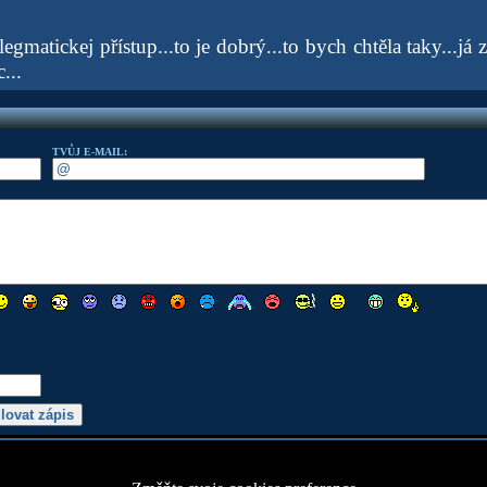
flegmatickej přístup...to je dobrý...to bych chtěla taky...já
...
TVŮJ E-MAIL: