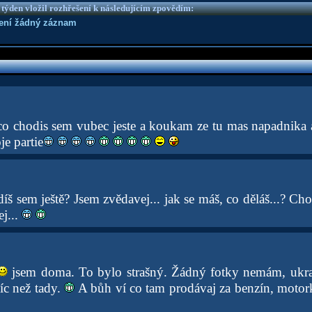
 týden vložil rozhřešení k následujícím zpovědím:
není žádný záznam
co chodis sem vubec jeste a koukam ze tu mas napadnika 
je partie
š sem ještě? Jsem zvědavej... jak se máš, co děláš...? Ch
j...
jsem doma. To bylo strašný. Žádný fotky nemám, ukr
íc než tady.
A bůh ví co tam prodávaj za benzín, motor