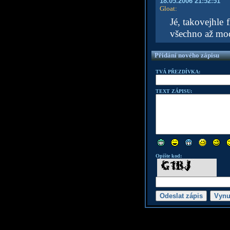
18.05.2006 21:52:51
Gloat
:
Jé, takovejhle 
všechno až moc
Přidání nového zápisu
TVÁ PŘEZDÍVKA:
TEXT ZÁPISU:
Opište kod: