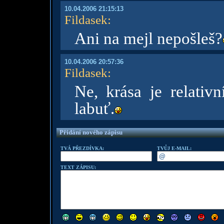
10.04.2006 21:15:13
Fildasek
:
Ani na mejl nepošleš?
10.04.2006 20:57:36
Fildasek
:
Ne, krása je relativní
labuť.
Přidání nového zápisu
TVÁ PŘEZDÍVKA:
TVŮJ E-MAIL:
TEXT ZÁPISU: