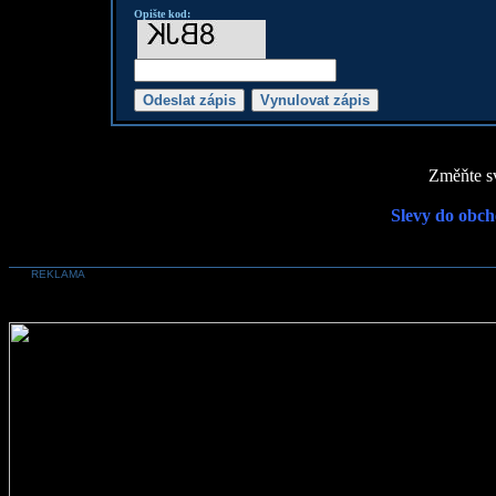
Opište kod:
Změňte sv
Slevy do obch
REKLAMA