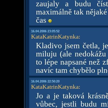
zaujaly a budu čí
maximálně tak nějak
čas
16.04.2006 23:05:52
KataKatrinKatynka
:
Kladivo jsem četla, je
miluju (ale nedokážu 
to lépe napsané než z
navíc tam chybělo pln
16.04.2006 22:50:20
KataKatrinKatynka
:
Jo a je taková krásn
vůbec, jestli budu mí