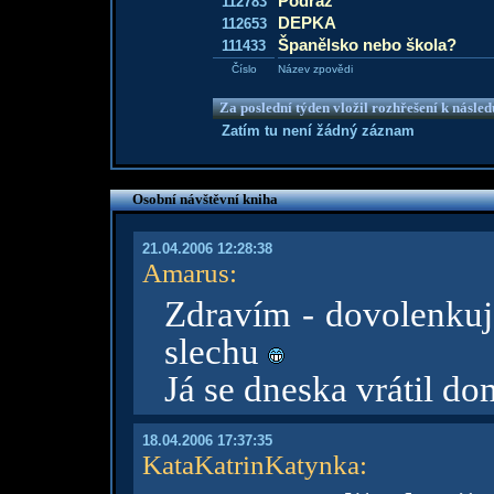
Podraz
112783
DEPKA
112653
Španělsko nebo škola?
111433
Číslo
Název zpovědi
Za poslední týden vložil rozhřešení k násle
Zatím tu není žádný záznam
Osobní návštěvní kniha
21.04.2006 12:28:38
Amarus
:
Zdravím - dovolenkuj
slechu
Já se dneska vrátil do
18.04.2006 17:37:35
KataKatrinKatynka
: