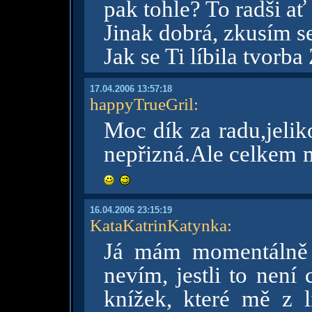
pak tohle? To radši ať
Jinak dobrá, zkusím s
Jak se Ti líbila tvor
17.04.2006 13:57:18
happyTrueGril
:
Moc dík za radu,jelik
nepřizná.Ale celkem m
16.04.2006 23:15:19
KataKatrinKatynka
:
Já mám momentálně p
nevím, jestli to nen
knížek, které mě z 