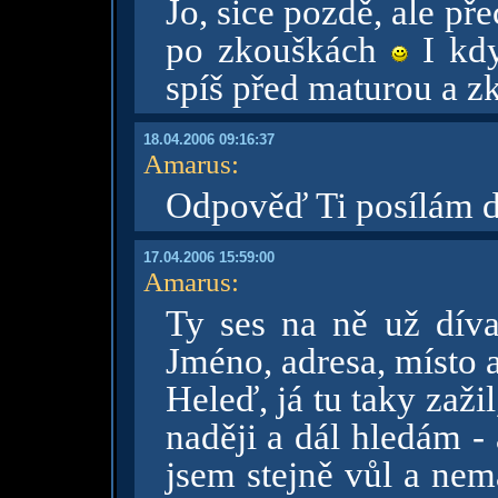
Jo, sice pozdě, ale př
po zkouškách
I kdy
spíš před maturou a 
18.04.2006 09:16:37
Amarus
:
Odpověď Ti posílám d
17.04.2006 15:59:00
Amarus
:
Ty ses na ně už díva
Jméno, adresa, místo 
Heleď, já tu taky zažil
naději a dál hledám -
jsem stejně vůl a ne