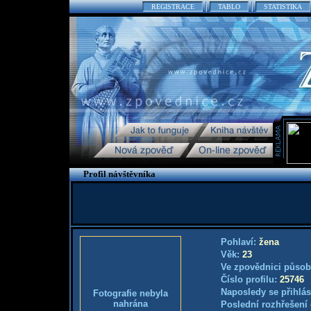
REGISTRACE
TABLO
STATISTIKA
Profil návštěvníka
Pohlaví:
žena
Věk:
23
Ve zpovědnici působ
Číslo profilu:
25746
Naposledy se přihlás
Fotografie nebyla
nahrána
Poslední rozhřešení 