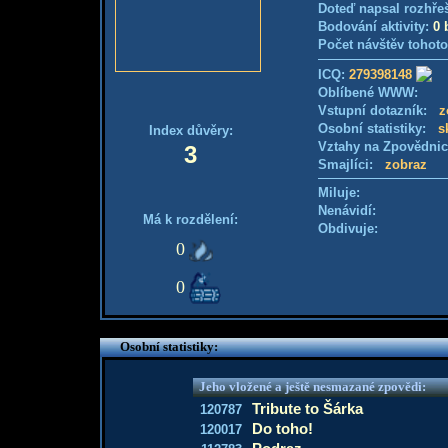
Doteď napsal rozhře
Bodování aktivity:
0 
Počet návštěv tohoto
ICQ:
279398148
Oblíbené WWW:
Vstupní dotazník:
z
Osobní statistiky:
s
Index důvěry:
Vztahy na Zpovědni
3
Smajlíci:
zobraz
Miluje:
Nenávidí:
Má k rozdělení:
Obdivuje:
0
0
Osobní statistiky:
Jeho vložené a ještě nesmazané zpovědi:
Tribute to Šárka
120787
Do toho!
120017