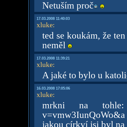
Netuším proč
17.03.2008 11:40:03
xluke
:
ted se koukám, že ten
neměl
17.03.2008 11:39:21
xluke
:
A jaké to bylo u kato
16.03.2008 17:05:06
xluke
:
mrkni na tohle: h
v=vmw3IunQoWo&a m
jakou církví jsi byl na