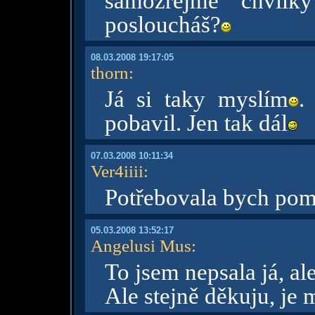
samozřejmě chvilk
posloucháš?
08.03.2008 19:17:05
thorn
:
Já si taky myslím
.
pobavil. Jen tak dál
07.03.2008 10:11:34
Ver4iiii
:
Potřebovala bych pomo
05.03.2008 13:52:17
Angelusi Mus
:
To jsem nepsala já, ale 
Ale stejně děkuju, je 