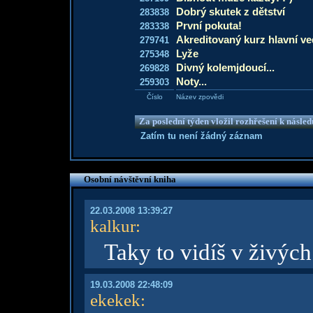
Dobrý skutek z dětství
283838
První pokuta!
283338
Akreditovaný kurz hlavní v
279741
Lyže
275348
Divný kolemjdoucí...
269828
Noty...
259303
Číslo
Název zpovědi
Za poslední týden vložil rozhřešení k násle
Zatím tu není žádný záznam
Osobní návštěvní kniha
22.03.2008 13:39:27
kalkur
:
Taky to vidíš v živýc
19.03.2008 22:48:09
ekekek
: