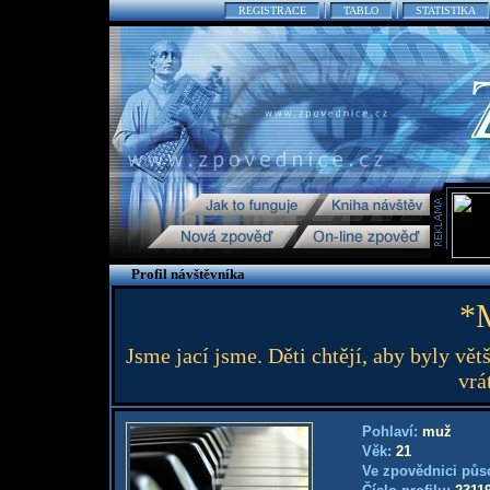
REGISTRACE
TABLO
STATISTIKA
Profil návštěvníka
*M
Jsme jací jsme. Děti chtějí, aby byly větš
vrá
Pohlaví:
muž
Věk:
21
Ve zpovědnici půs