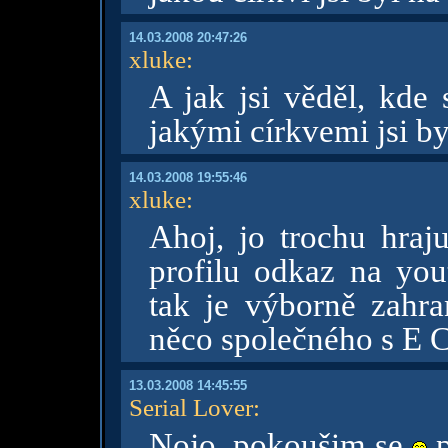
14.03.2008 20:47:26
xluke
:
A jak jsi věděl, kde 
jakými církvemi jsi by
14.03.2008 19:55:46
xluke
:
Ahoj, jo trochu hraj
profilu odkaz na you
tak je výborně zahr
něco společného s E 
13.03.2008 14:45:55
Serial Lover
:
Nojo, pokoušim se
p