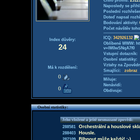
Číslo profilu:
2311
Naposledy se přihl
Poslední rozhřešen
Doteď napsal rozh
Bodování aktivity:
Počet návštěv toho
ICQ:
342926132
Index důvěry:
Oblíbené WWW: ht
24
v=lM0wSNqA7f0
Vstupní dotazník
Osobní statistiky
Vztahy na Zpověd
Má k rozdělení:
Smajlíci:
zobraz
0
Miluje:
Nenávidí:
0
Obdivuje:
Osobní statistiky:
Jeho vložené a ještě nesmazané zpovědi:
Orchestrální a houslové skl
288581
Housle.
288403
Blbnout může každý! :-)
287109