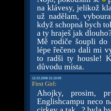
na klávesy, jelikož kl
už nadělam, vybour
když schopná bych to
a ty hraješ jak dlouho
Mě rodiče šoupli do 
lépe řečeno dali mi v
to radši ty housle! 
důvodu místa.
12.03.2008 21:10:09
First Girl
:
Ahojky, prosim, 
Englishcampu neco naps
cirkev a tak...? byla 