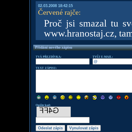
02.03.2008 18:42:15
Červené rajče
:
Proč jsi smazal tu s
www.hranostaj.cz, tam
Přidání nového zápisu
TVÁ PŘEZDÍVKA:
TVŮJ E-MAIL:
TEXT ZÁPISU:
Opište kod: