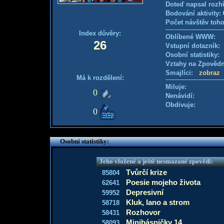
Doteď napsal rozh
Bodování aktivity:
Počet návštěv toho
Index důvěry:
Oblíbené WWW:
26
Vstupní dotazník
Osobní statistiky
Vztahy na Zpověd
Smajlíci:
zobraz
Má k rozdělení:
Miluje:
0
Nenávidí:
Obdivuje:
0
Osobní statistiky:
Jeho vložené a ještě nesmazané zpovědi:
Tvůrčí krize
85804
Poesie mojeho života
62641
Depresivní
59952
Kluk, lano a strom
58718
Rozhovor
58431
Minibásničky 14
58093