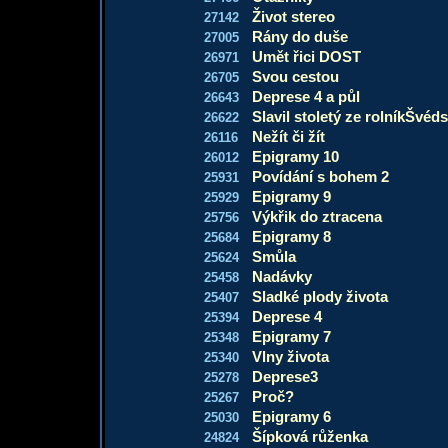
Život stereo
27142
Rány do duše
27005
Umět řici DOST
26971
Svou cestou
26705
Deprese 4 a půl
26643
Slavil stoletý ze rolníkŠvéd
26622
Nežít či žít
26116
Epigramy 10
26012
Povídání s bohem 2
25931
Epigramy 9
25929
Výkřik do ztracena
25756
Epigramy 8
25684
Smůla
25624
Nadávky
25458
Sladké plody života
25407
Deprese 4
25394
Epigramy 7
25348
Vlny života
25340
Deprese3
25278
Proč?
25267
Epigramy 6
25030
Šípková růženka
24824