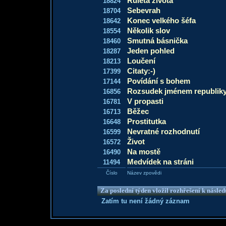
Ruleta života
18824
Sebevrah
18704
Konec velkého šéfa
18642
Několik slov
18554
Smutná básnička
18460
Jeden pohled
18287
Loučení
18213
Citaty:-)
17399
Povídání s bohem
17144
Rozsudek jménem republik
16856
V propasti
16781
Běžec
16713
Prostitutka
16648
Nevratné rozhodnutí
16599
Život
16572
Na mostě
16490
Medvídek na stráni
11494
Číslo
Název zpovědi
Za poslední týden vložil rozhřešení k násle
Zatím tu není žádný záznam