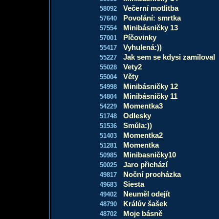
Večerní motlitba
58092
Povolání: smrtka
57640
Minibásničky 13
57554
Píčovinky
57001
Vyhulená:))
55417
Jak sem se kdysi zamiloval
55227
Vety2
55028
Věty
55004
Minibásničky 12
54998
Minibásničky 11
54804
Momentka3
54229
Odlesky
51748
Smůla:))
51536
Momentka2
51403
Momentka
51281
Minibasničky10
50985
Jaro přichází
50025
Noční procházka
49817
Siesta
49683
Neuměl odejít
49402
Králův šašek
48790
Moje básně
48702