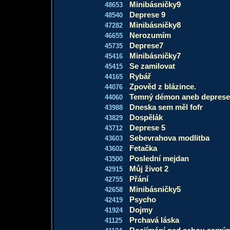
Minibásničky9
48653
Deprese 9
48540
Minibásničky8
47282
Nerozumím
46655
Deprese7
45735
Minibásničky7
45416
Se zamilovat
45415
Rybář
44165
Zpověd z blázince.
44076
Temný démon aneb deprese
44060
Dneska sem měl fofr
43988
Dospělák
43829
Deprese 5
43712
Sebevrahova modlitba
43603
Fetačka
43602
Poslední mejdan
43500
Můj život 2
42915
Přání
42755
Minibásničky5
42658
Psycho
42419
Dojmy
41924
Prchavá láska
41125