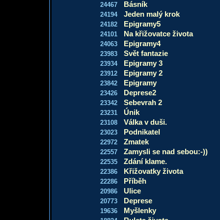
Básník
24467
Jeden malý krok
24194
Epigramy5
24182
Na křižovatce života
24101
Epigramy4
24063
Svět fantazie
23983
Epigramy 3
23934
Epigramy 2
23912
Epigramy
23842
Deprese2
23426
Sebevrah 2
23342
Únik
23231
Válka v duši.
23108
Podnikatel
23023
Zmatek
22972
Zamysli se nad sebou:-))
22557
Zdání klame.
22535
Křižovatky života
22386
Příběh
22286
Ulice
20986
Deprese
20773
Myšlenky
19636