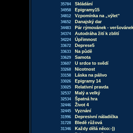
Skládání
35784
Epigramy15
34958
Vzpomínka na „výlet“
34812
Danajský dar
34652
Pár rýmovánek - veršovánek
34483
Autodráha žití k zblití
34374
Úpřimnost
34224
Deprese5
33672
Na půdě
33633
Samota
33629
U srdce to svědí
33607
Nicotnost
33268
Láska na pálivo
33158
Epigramy 14
33026
Relativní pravda
33025
Malý a velký
32537
Špatná hra
32534
Život 4
32446
Vyznání
32445
Depresivní náladička
31996
Bledě růžová
31728
Každy dělá něco:-))
31346