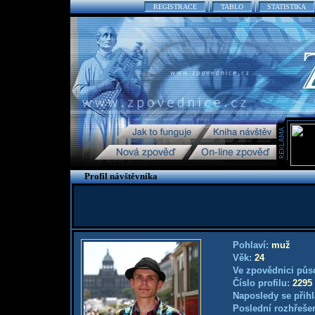
REGISTRACE
TABLO
STATISTIKA
Profil návštěvníka
Pohlaví:
muž
Věk:
24
Ve zpovědnici půs
Číslo profilu:
2295
Naposledy se přihl
Poslední rozhřešen