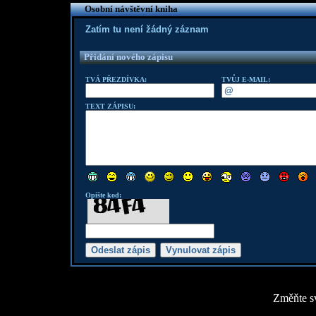
Osobní návštěvní kniha
Zatím tu není žádný záznam
Přidání nového zápisu
TVÁ PŘEZDÍVKA:
TVŮJ E-MAIL:
TEXT ZÁPISU:
Opište kod:
Změňte sv