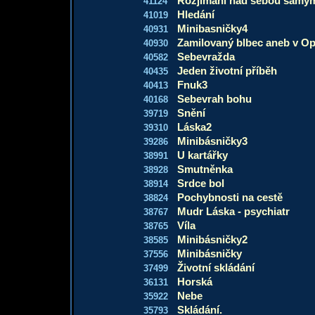
Rozjímání nad sebou samý
41124
Hledání
41019
Minibasničky4
40931
Zamilovaný blbec aneb v Op
40930
Sebevražda
40582
Jeden životní příběh
40435
Fnuk3
40413
Sebevrah bohu
40168
Snění
39719
Láska2
39310
Minibásničky3
39286
U kartářky
38991
Smutněnka
38928
Srdce bol
38914
Pochybnosti na cestě
38824
Mudr Láska - psychiatr
38767
Víla
38765
Minibásničky2
38585
Minibásničky
37556
Životní skládání
37499
Horská
36131
Nebe
35922
Skládání.
35793