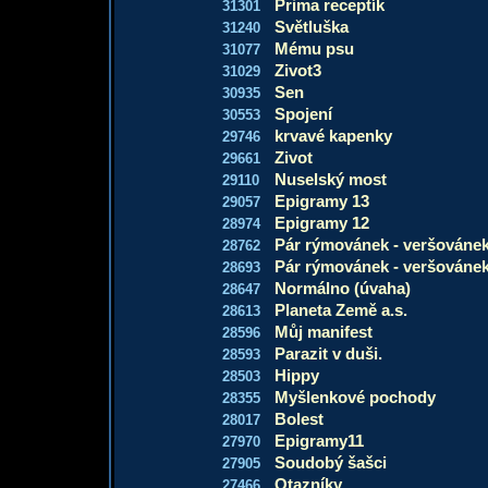
Prima receptík
31301
Světluška
31240
Mému psu
31077
Zivot3
31029
Sen
30935
Spojení
30553
krvavé kapenky
29746
Zivot
29661
Nuselský most
29110
Epigramy 13
29057
Epigramy 12
28974
Pár rýmovánek - veršovánek
28762
Pár rýmovánek - veršovánek
28693
Normálno (úvaha)
28647
Planeta Země a.s.
28613
Můj manifest
28596
Parazit v duši.
28593
Hippy
28503
Myšlenkové pochody
28355
Bolest
28017
Epigramy11
27970
Soudobý šašci
27905
Otazníky
27466