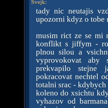
Svejk
:
tady nic neutajis vz
upozorni kdyz o tobe
musim rict ze se mi 
konflikt s jiffym - r
plnou silou a vsichn
vyprovokovat aby
prekvapilo stejne
pokracovat nechtel od
totalni srac - kdybych
koleno do xsichtu kdyz
vyhazov od barmana