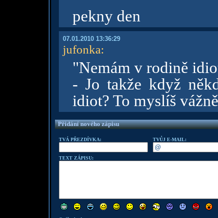
pekny den
07.01.2010 13:36:29
jufonka
:
"Nemám v rodině idio
- Jo takže když někd
idiot? To myslíš vážn
Přidání nového zápisu
TVÁ PŘEZDÍVKA:
TVŮJ E-MAIL:
TEXT ZÁPISU: