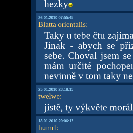
hezky
26.01.2010 07:55:45
Blatta orientalis
:
Taky u tebe čtu zajím
Jinak - abych se při
sebe. Choval jsem se
mám určité pochopen
nevinně v tom taky n
25.01.2010 23:18:15
twelwe
:
jistě, ty výkvěte morá
18.01.2010 20:06:13
humrl
: