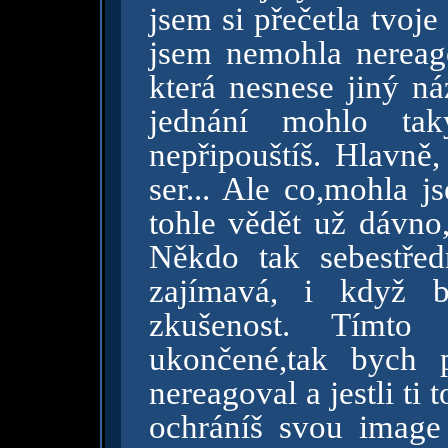
jsem si přečetla tvoje
jsem nemohla nereago
která nesnese jiný ná
jednání mohlo tak
nepřipouštíš. Hlavně,
ser... Ale co,mohla 
tohle vědět už dávno,
Někdo tak sebestřed
zajímavá, i když b
zkušenost. Tímto
ukončené,tak bych p
nereagoval a jestli ti 
ochráníš svou image 