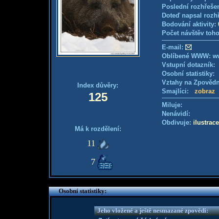
Poslední rozhřešen
Doteď napsal rozh
Bodování aktivity:
Počet návštěv toho
E-mail:
Oblíbené WWW: ww
Vstupní dotazník
Osobní statistiky
Vztahy na Zpověd
Index důvěry:
Smajlíci:
zobraz
125
Miluje:
Nenávidí:
Obdivuje:
ilustrace
Má k rozdělení:
11
7
Osobní statistiky:
Jeho vložené a ještě nesmazané zpovědi: