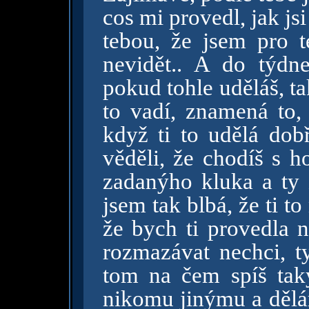
cos mi provedl, jak jsi
tebou, že jsem pro t
nevidět.. A do týdne
pokud tohle uděláš, tak
to vadí, znamená to, 
když ti to udělá dobř
věděli, že chodíš s ho
zadanýho kluka a ty ž
jsem tak blbá, že ti t
že bych ti provedla n
rozmazávat nechci, t
tom na čem spíš taky
nikomu jinýmu a dělá