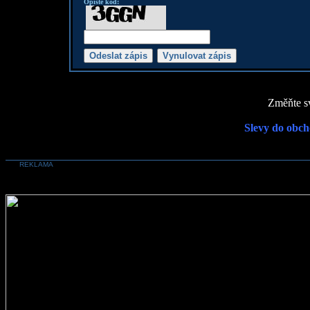
Opište kod:
Změňte sv
Slevy do obch
REKLAMA