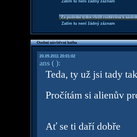
Zatím tu není žádný záznam
Za poslední týden vložil rozhřešení k násle
Zatím tu není žádný záznam
Osobní návštěvní kniha
20.09.2011 20:01:02
ans
( )
:
Teda, ty už jsi tady t
Pročítám si alienův pr
Ať se ti daří dobře