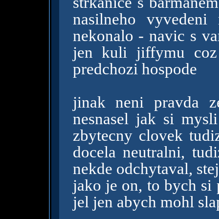
strkanice s barmanem
nasilneho vyvedeni
nekonalo - navic s v
jen kuli jiffymu co
predchozi hospode
jinak neni pravda z
nesnasel jak si mysl
zbytecny clovek tud
docela neutralni, tu
nekde odchytaval, ste
jako je on, to bych s
jel jen abych mohl sl