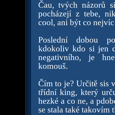
Čau, tvých názorů si
pocházejí z tebe, ni
cool, ani být co nejvíc
Poslední dobou poz
kdokoliv kdo si jen d
negativního, je hn
komouš.
Čím to je? Určitě sis 
třídní king, který ur
hezké a co ne, a pdob
se stala také takovím 