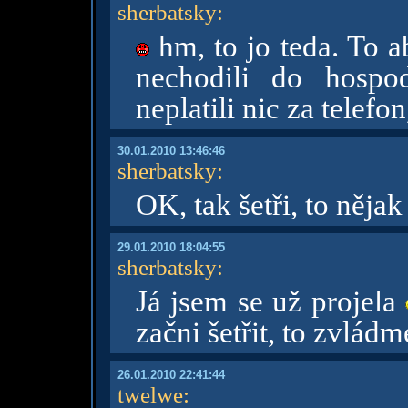
sherbatsky
:
hm, to jo teda. To a
nechodili do hospod
neplatili nic za telefon
30.01.2010 13:46:46
sherbatsky
:
OK, tak šetři, to něja
29.01.2010 18:04:55
sherbatsky
:
Já jsem se už projela
začni šetřit, to zvlá
26.01.2010 22:41:44
twelwe
: