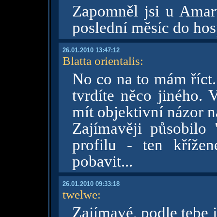
Zapomněl jsi u Amarus
poslední měsíc do hos
26.01.2010 13:47:12
Blatta orientalis
:
No co na to mám říct.
tvrdíte něco jiného.
mít objektivní názor na
Zajímavěji působilo 
profilu - ten kříže
pobavit...
26.01.2010 09:33:18
twelwe
:
Zajímavé, podle tebe 