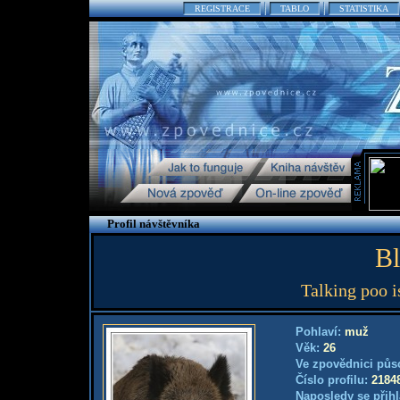
REGISTRACE
TABLO
STATISTIKA
Profil návštěvníka
Bl
Talking poo i
Pohlaví:
muž
Věk:
26
Ve zpovědnici půs
Číslo profilu:
2184
Naposledy se přihl