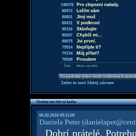
Pro zlepseni nalady.
146978
Ležím sám
80972
Jiný muž
80851
V podkroví
80431
Skloňujte
80316
Chybíš mi...
80207
Jsi první.
80075
Nepřijde ti?
79914
Můj přítel?
79334
Proudem
78928
Číslo
Název zpovědi
Za poslední týden vložil rozhřešení k násle
Zatím tu není žádný záznam
Osobní návštěvní kniha
06.02.2018 09:11:00
Daniela Peter
(danielapet@cent
Dobrí prátelé. Potreb