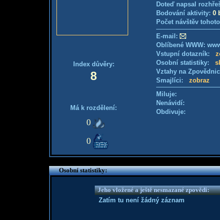
Doteď napsal rozhře
Bodování aktivity:
0 
Počet návštěv tohoto
E-mail:
Oblíbené WWW: www.
Vstupní dotazník:
z
Osobní statistiky:
s
Index důvěry:
Vztahy na Zpovědni
8
Smajlíci:
zobraz
Miluje:
Nenávidí:
Má k rozdělení:
Obdivuje:
0
0
Osobní statistiky:
Jeho vložené a ještě nesmazané zpovědi:
Zatím tu není žádný záznam