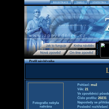
REGISTRACE
TABLO
STATISTIKA
Profil návštěvníka
Pohlaví:
muž
Věk:
21
Ve zpovědnici působ
Číslo profilu:
20231
Naposledy se přihlás
Fotografie nebyla
nahrána
Poslední rozhřešení 