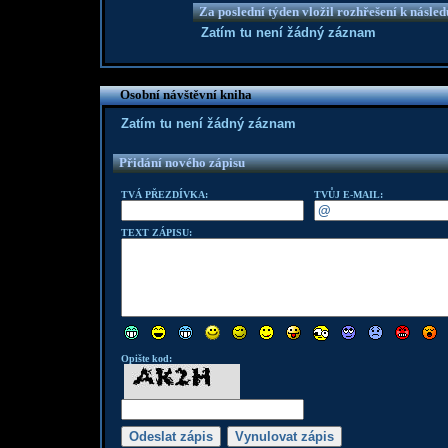
Za poslední týden vložil rozhřešení k násle
Zatím tu není žádný záznam
Osobní návštěvní kniha
Zatím tu není žádný záznam
Přidání nového zápisu
TVÁ PŘEZDÍVKA:
TVŮJ E-MAIL:
TEXT ZÁPISU:
Opište kod: