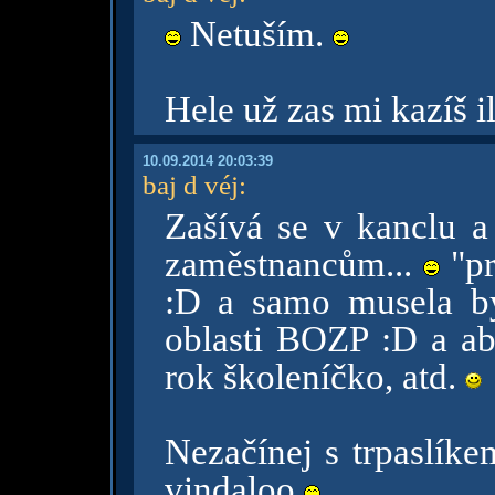
Netuším.
Hele už zas mi kazíš i
10.09.2014 20:03:39
baj d véj
:
Zašívá se v kanclu a
zaměstnancům...
"pr
:D a samo musela byc
oblasti BOZP :D a ab
rok školeníčko, atd.
Nezačínej s trpaslík
vindaloo