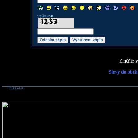
Opište kod:
Změňte sv
Slevy do obch
REKLAMA