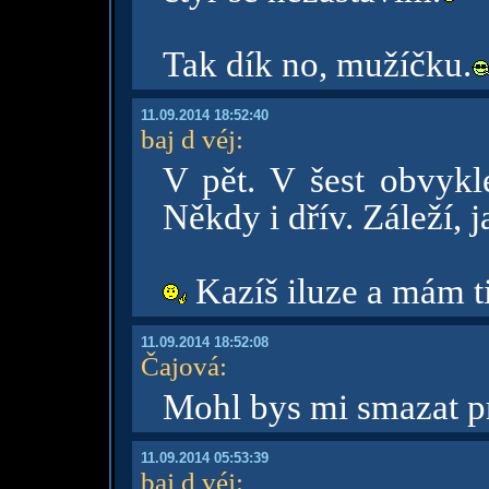
Tak dík no, mužíčku.
11.09.2014 18:52:40
baj d véj
:
V pět. V šest obvykl
Někdy i dřív. Záleží, 
Kazíš iluze a mám ti
11.09.2014 18:52:08
Čajová
:
Mohl bys mi smazat pr
11.09.2014 05:53:39
baj d véj
: