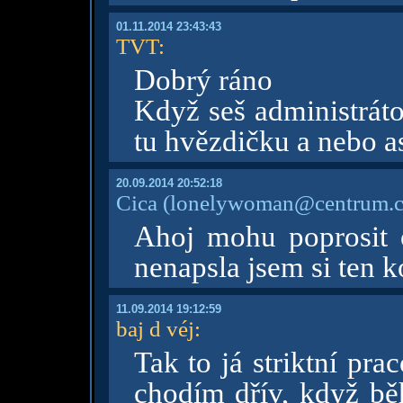
01.11.2014 23:43:43
TVT
:
Dobrý ráno
Když seš administrát
tu hvězdičku a nebo 
20.09.2014 20:52:18
Cica
(lonelywoman@centrum.c
Ahoj mohu poprosit 
nenapsla jsem si ten k
11.09.2014 19:12:59
baj d véj
:
Tak to já striktní pr
chodím dřív, když bě