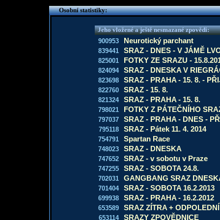
Osobní statistiky:
Jeho vložené a ještě nesmazané zpovědi:
Neurotický parchant
900953
SRAZ - DNES - V JÁMĚ LV
839441
FOTKY ZE SRAZU - 15.8.20
825001
SRAZ - DNESKA V RIEGRÁ
824094
SRAZ - PRAHA - 15. 8. - PŘ
823698
SRAZ - 15. 8.
822760
SRAZ - PRAHA - 15. 8.
821324
FOTKY Z PÁTEČNÍHO SRA
798021
SRAZ - PRAHA - DNES - P
797037
SRAZ - Pátek 11. 4. 2014
795118
Spartan Race
754791
SRAZ - DNESKA
748023
SRAZ - v sobotu v Praze
747652
SRAZ - SOBOTA 24.8.
747255
GANGBANG SRAZ DNESK
702031
SRAZ - SOBOTA 16.2.2013
701404
SRAZ - PRAHA - 16.2.2012
699938
SRAZ ZÍTRA + ODPOLEDN
653589
SRAZY ZPOVĚDNICE
653114