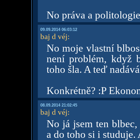
No práva a politologie
09.09.2014 06:03:12
baj d véj
:
No moje vlastní blbos
není problém, když b
toho šla. A teď nadáv
Konkrétně? :P Ekonomi
08.09.2014 21:02:45
baj d véj
:
No já jsem ten blbec,
a do toho si i studuje