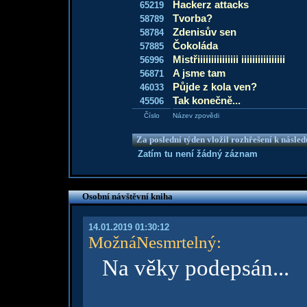
Hackerz attacks
65219
Tvorba?
58789
Zdenisův sen
58784
Čokoláda
57885
Mistřiiiiiiiiiiiiiii iiiiiiiiiiiiiiii
56996
A jsme tam
56871
Půjde z kola ven?
46033
Tak konečně...
45506
Číslo
Název zpovědi
Za poslední týden vložil rozhřešení k násle
Zatím tu není žádný záznam
Osobní návštěvní kniha
14.01.2019 01:30:12
MožnáNesmrtelný
:
Na věky podepsán...