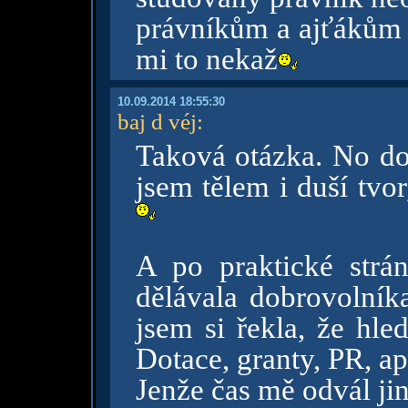
právníkům a ajťákům sl
mi to nekaž
10.09.2014 18:55:30
baj d véj
:
Taková otázka. No dov
jsem tělem i duší tvo
A po praktické strá
dělávala dobrovolník
jsem si řekla, že hle
Dotace, granty, PR, ap
Jenže čas mě odvál jin