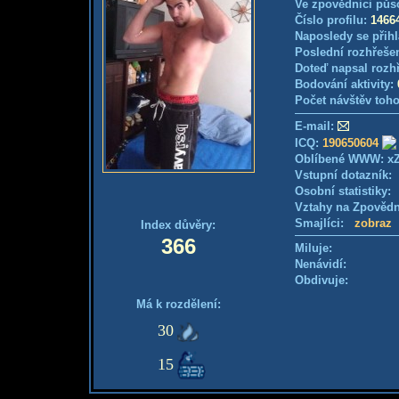
Ve zpovědnici půs
Číslo profilu:
1466
Naposledy se přihl
Poslední rozhřešen
Doteď napsal rozh
Bodování aktivity:
Počet návštěv toho
E-mail:
ICQ:
190650604
Oblíbené WWW: x
Vstupní dotazník
Osobní statistiky
Vztahy na Zpověd
Smajlíci:
zobraz
Index důvěry:
366
Miluje:
Nenávidí:
Obdivuje:
Má k rozdělení:
30
15