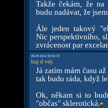
Takže čekám, že na 
budu nadávat, že jsem
Ále jeden takový "ek
Nic perspektivního, s
zvrácenost par excela
08.09.2014 20:52:33
baj d véj
:
Já zatím mám času až 
tak budu ráda, když le
Ok, někam si to budu
"občas" sklerotická.