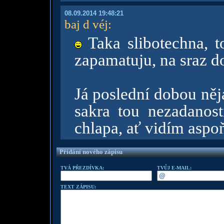
08.09.2014 19:48:21
baj d véj
:
Taka slibotechna, t
zapamatuju, na sraz do
Já poslední dobou něj
sakra tou nezadanost
chlapa, ať vidím aspo
Přidání nového zápisu
TVÁ PŘEZDÍVKA:
TVŮJ E-MAIL:
TEXT ZÁPISU: