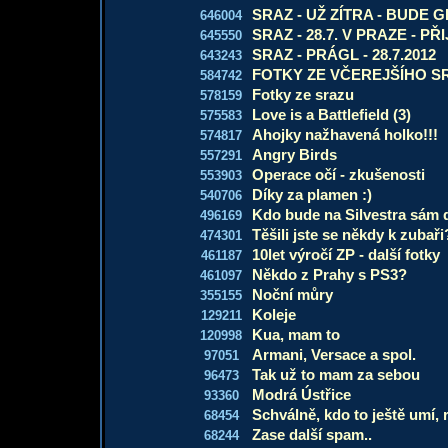
SRAZ - UŽ ZÍTRA - BUDE 
646004
SRAZ - 28.7. V PRAZE - PŘI
645550
SRAZ - PRÁGL - 28.7.2012
643243
FOTKY ZE VČEREJŠÍHO S
584742
Fotky ze srazu
578159
Love is a Battlefield (3)
575583
Ahojky nažhavená holko!!!
574817
Angry Birds
557291
Operace očí - zkušenosti
553903
Díky za plamen :)
540706
Kdo bude na Silvestra sám
496169
Těšili jste se někdy k zubaři
474301
10let výročí ZP - další fotky
461187
Někdo z Prahy s PS3?
461097
Noční můry
355155
Koleje
129211
Kua, mam to
120998
Armani, Versace a spol.
97051
Tak už to mam za sebou
96473
Modrá Ústřice
93360
Schválně, kdo to ještě umí, 
68454
Zase další spam..
68244