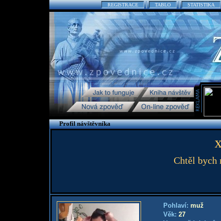
REGISTRACE
TABLO
STATISTIKA
Profil návštěvníka
Chtěl bych m
Pohlaví:
muž
Věk:
27