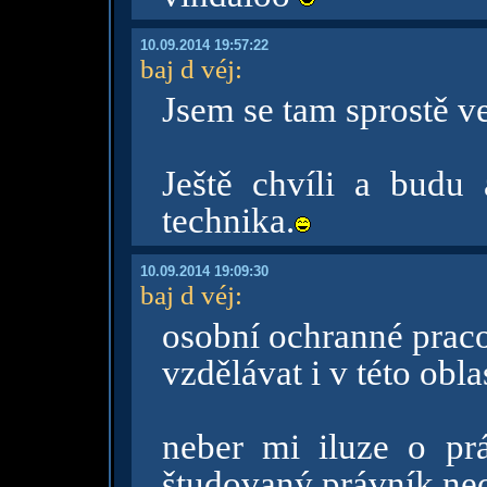
10.09.2014 19:57:22
baj d véj
:
Jsem se tam sprostě ve
Ještě chvíli a budu 
technika.
10.09.2014 19:09:30
baj d véj
:
osobní ochranné prac
vzdělávat i v této obla
neber mi iluze o p
študovaný právník neos