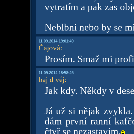
vytratím a pak zas ob
Neblbni nebo by se mi 
11.09.2014 19:01:49
Čajová
:
Prosím. Smaž mi profi
11.09.2014 18:58:45
baj d véj
:
Jak kdy. Někdy v deset
Já už si nějak zvykla
dám první ranní kafč
čtyř se nezastavím.