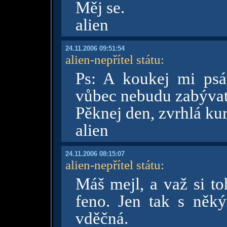
Měj se.
alien
24.11.2006 09:51:54
alien-nepřítel státu
:
Ps: A koukej mi psát
vůbec nebudu zabývat
Pěknej den, zvrhlá ku
alien
24.11.2006 08:15:07
alien-nepřítel státu
:
Máš mejl, a važ si to
feno. Jen tak s něk
vděčná.