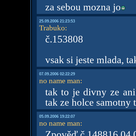
za sebou mozna jo
25.09.2006 21:23:53
Trabuko
:
č.153808
vsak si jeste mlada, ta
07.09.2006 02:22:29
no name man
:
tak to je divny ze an
tak ze holce samotny t
05.09.2006 19:22:07
no name man
:
Zpověď č.148816 04.