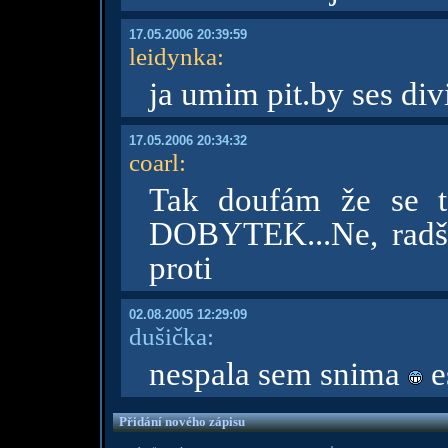
17.05.2006 20:39:59
leidynka
:
ja umim pit.by ses divi
17.05.2006 20:34:32
coarl
:
Tak doufám že se 
DOBYTEK...Ne, radši 
proti
02.08.2005 12:29:09
dušička:
nespala sem snima
e
Přidání nového zápisu