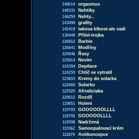
orgasmus
148614
Nehtiky
148331
Nehty...
146259
grafity
143098
takova blbost-ale vadi
142419
Přítel-trojka
130448
Barbie
126812
Modřiny
126641
Řasy
125046
Nevím
125014
Depilace
124394
Chtíč se vytratil
124159
Kremy do solarka
123693
Solarko
122666
Afrodiziaka
122525
Rozdíl
120612
Holeni
119851
GOOOOOOLLLL
119793
GOOOOOLLLL
119792
Nadržená
119598
Samoopalovací krém
119362
Antikoncepce
111879