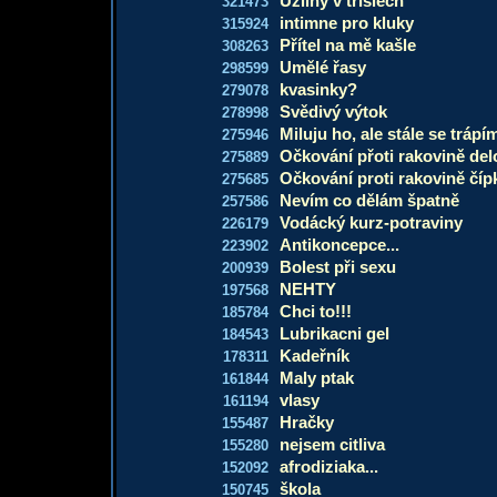
Uzliny v tříslech
321473
intimne pro kluky
315924
Přítel na mě kašle
308263
Umělé řasy
298599
kvasinky?
279078
Svědivý výtok
278998
Miluju ho, ale stále se trápí
275946
Očkování přoti rakovině del
275889
Očkování proti rakovině číp
275685
Nevím co dělám špatně
257586
Vodácký kurz-potraviny
226179
Antikoncepce...
223902
Bolest při sexu
200939
NEHTY
197568
Chci to!!!
185784
Lubrikacni gel
184543
Kadeřník
178311
Maly ptak
161844
vlasy
161194
Hračky
155487
nejsem citliva
155280
afrodiziaka...
152092
škola
150745