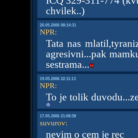
ICQ 329-311-774 (kvůl
chvilek..)
20.05.2006 08:14:31
NPR
:
Tata nas mlatil,tyran
agresivni...pak mamk
sestrama...
19.05.2006 22:11:13
NPR
:
To je tolik duvodu...
17.05.2006 21:08:58
suvurov
:
nevim o cem je rec