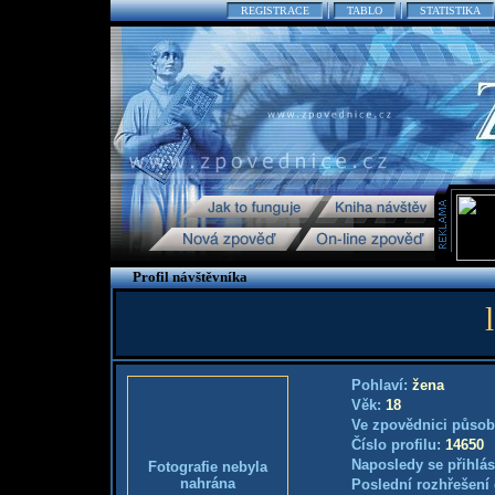
REGISTRACE
TABLO
STATISTIKA
Profil návštěvníka
Pohlaví:
žena
Věk:
18
Ve zpovědnici působ
Číslo profilu:
14650
Naposledy se přihlás
Fotografie nebyla
nahrána
Poslední rozhřešení 