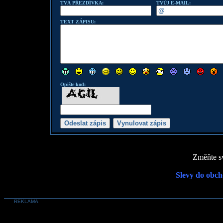
TVÁ PŘEZDÍVKA:
TVŮJ E-MAIL:
TEXT ZÁPISU:
Opište kod:
Změňte sv
Slevy do obch
REKLAMA