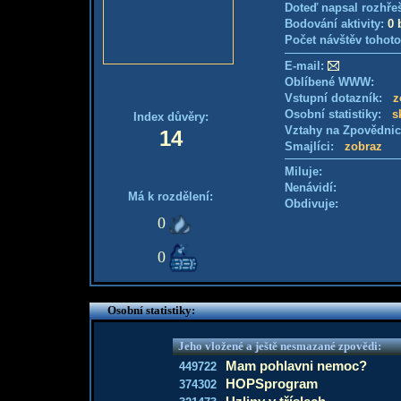
Doteď napsal rozhře
Bodování aktivity:
0 
Počet návštěv tohoto
E-mail:
Oblíbené WWW:
Vstupní dotazník:
z
Osobní statistiky:
s
Index důvěry:
Vztahy na Zpovědni
14
Smajlíci:
zobraz
Miluje:
Nenávidí:
Má k rozdělení:
Obdivuje:
0
0
Osobní statistiky:
Jeho vložené a ještě nesmazané zpovědi:
Mam pohlavni nemoc?
449722
HOPSprogram
374302