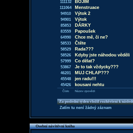
BOJIM
111132
Menstruace
111064
Výtok 2
94910
Výtok
94901
DÁRKY
85853
Papoušek
83559
Chce mě, či ne?
64990
Čtěte
58533
Rada???
58529
Kdyby jste náhodou věděli
58526
Co dělat?
57999
Je to tak vždycky???
53867
MUJ CHLAP???
46201
jen radu!!!
45548
kousani nehtu
45426
Číslo
Název zpovědi
Za poslední týden vložil rozhřešení k násle
Zatím tu není žádný záznam
Osobní návštěvní kniha