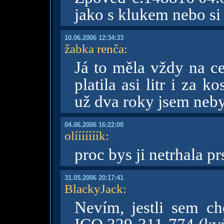
jako s klukem nebo si
10.06.2006 12:34:33
žabka renča
:
Já to měla vždy na ce
platila asi litr i za 
už dva roky jsem neby
04.06.2006 16:22:00
olííííííík
:
proc bys ji netrhala p
31.05.2006 20:17:41
BlackyJack
:
Nevím, jestli sem cho