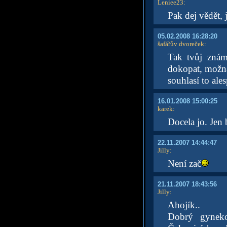
Leniee23
:
Pak dej vědět, 
05.02.2008 16:28:20
šafářův dvoreček
:
Tak tvůj znám
dokopat, možná
souhlasí to ale
16.01.2008 15:00:25
karek
:
Docela jo. Jen 
22.11.2007 14:44:47
Jilly
:
Není zač
21.11.2007 18:43:56
Jilly
:
Ahojík..
Dobrý gyneko