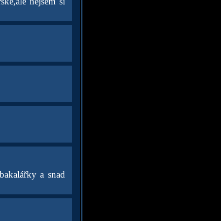
ské,ale nejsem si
 bakalářky a snad