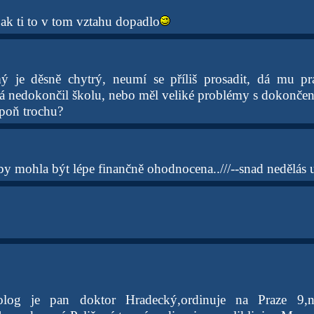
jak ti to v tom vztahu dopadlo
ý je děsně chytrý, neumí se příliš prosadit, dá mu p
 nedokončil školu, nebo měl veliké problémy s dokonče
spoň trochu?
by mohla být lépe finančně ohodnocena..///--snad nedělás 
log je pan doktor Hradecký,ordinuje na Praze 9,