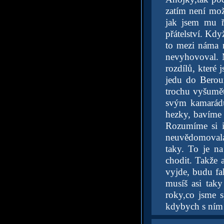
zatím není mož
jak jsem mu ř
přátelství. Kdy
to mezi náma 
nevyhovoval. M
rozdílů, které
jedu do Beroun
trochu vyšumět,
svým kamarádů
hezky, bavíme 
Rozumíme si i
neuvědomovala 
taky. To je n
chodit. Takže a
vyjde, budu fa
musíš asi taky
roky,co jsme s
kdybych s ním 