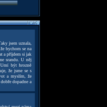
Taky jsem uznala,
, že bychom se na
t a příjdem si jak
me srandu. U něj
 Umí být hrozně
je, že jsme se s
vot a myslím, že
e dobře dopadne a
telství mezi náma