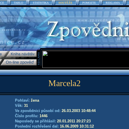
ACE
TABLO
STATISTIKA
SOUTĚŽE
POMOZTE
REKLAMA
Marcela2
Pohlaví:
žena
Věk:
31
Ve zpovědnici působí od:
26.03.2003 10:48:44
Číslo profilu:
1446
Naposledy se přihlásil:
20.01.2011 20:27:23
Poslední rozhřešení dal:
16.06.2009 10:31:12