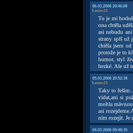
06.03.2008 20:46:08
Leniee23
:
To je mi hodně l
ona chtěla uděl
asi nebudu ani
strany spíš už 
chtěla jsem od
protože je to 
humor, styl ži
hezké. Ale už t
05.03.2008 20:52:38
Leniee23
:
Taky to řeším.
vídat,ani si ps
mohla mávnout 
asi rozejdeme.
ním rozejít. Je 
04.03.2008 09:48:35