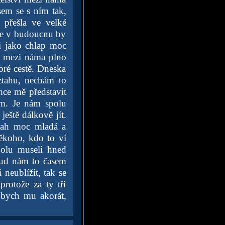
sem se s ním tak,
 přešla ve velké
 že v budoucnu by
i jako chlap moc
o mezi náma plno
bré cestě. Dneska
ztahu, nechám to
hce mě představit
am. Je nám spolu
eště dálkově jít.
ztah moc mladá a
ěkoho, kdo to ví
polu museli hned
kud nám to časem
i neublížit, tak se
protože za ty tři
 bych mu akorát,