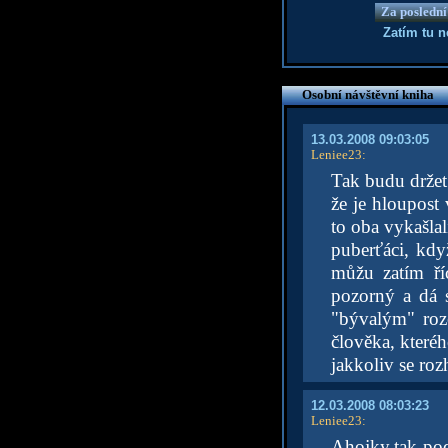
Za poslední
Zatím tu 
Osobní návštěvní kniha
13.03.2008 09:03:05
Leniee23
:
Tak budu držet
že je hloupost
to oba vykašlal
puberťáci, kdy
můžu zatím ří
pozorný a dá s
"bývalým" roz
člověka, kteréh
jakkoliv se roz
12.03.2008 08:03:23
Leniee23
:
Ahojky,tak pod