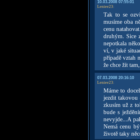
10.03.2008 07:55:01
Leniee23
:
Tak to se ozv
musíme oba něc
cenu natahovat
druhým. Sice z
nepotkala něk
ví, v jaké situ
případě vztah n
že chce žít tam
07.03.2008 20:16:10
Leniee23
:
Máme to docel
jezdit takovou 
zkusím už z to
bude s ježdění
nevyjde...A pak
Nemá cenu být 
životě taky něc