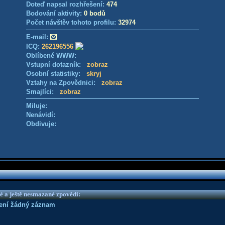
Doteď napsal rozhřešení:
474
Bodování aktivity:
0 bodů
Počet návštěv tohoto profilu:
32974
E-mail:
ICQ:
262196556
Oblíbené WWW:
Vstupní dotazník:
zobraz
Osobní statistiky:
skryj
Vztahy na Zpovědnici:
zobraz
Smajlíci:
zobraz
Miluje:
Nenávidí:
Obdivuje:
é a ještě nesmazané zpovědi:
není žádný záznam