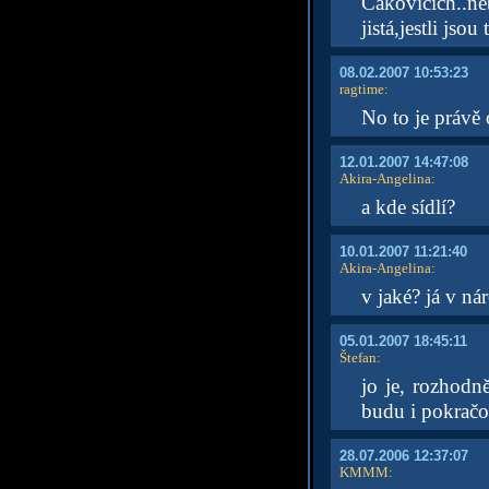
Čakovicích..ne
jistá,jestli jso
08.02.2007 10:53:23
ragtime
:
No to je právě 
12.01.2007 14:47:08
Akira-Angelina
:
a kde sídlí?
10.01.2007 11:21:40
Akira-Angelina
:
v jaké? já v n
05.01.2007 18:45:11
Štefan
:
jo je, rozhodn
budu i pokračo
28.07.2006 12:37:07
KMMM
: