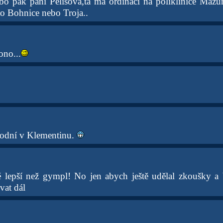
bo pak paní Pelišová,ta má ordinaci na poliklinice Mazur
u to Bohnice nebo Troja..
ono...
árodní v Klementinu.
ě lepší než gympl! No jen abych ještě udělal zkoušky a
vat dál