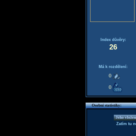
Index důvěry:
26
Má k rozdělení:
0
0
Osobní statistiky:
Jeho vložen
Zatím tu 