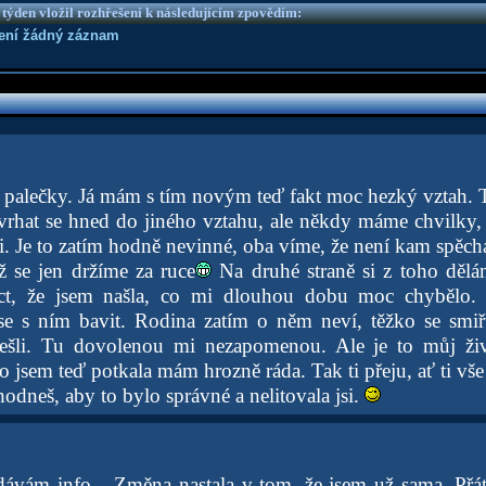
 týden vložil rozhřešení k následujícím zpovědím:
není žádný záznam
 palečky. Já mám s tím novým teď fakt moc hezký vztah. 
 vrhat se hned do jiného vztahu, ale někdy máme chvilky
i. Je to zatím hodně nevinné, oba víme, že není kam spěcha
ž se jen držíme za ruce
Na druhé straně si z toho dělá
ct, že jsem našla, co mi dlouhou dobu moc chybělo.
e s ním bavit. Rodina zatím o něm neví, těžko se smiřu
ešli. Tu dovolenou mi nezapomenou. Ale je to můj ži
o jsem teď potkala mám hrozně ráda. Tak ti přeju, ať ti vš
hodneš, aby to bylo správné a nelitovala jsi.
ávám info... Změna nastala v tom, že jsem už sama. Přá