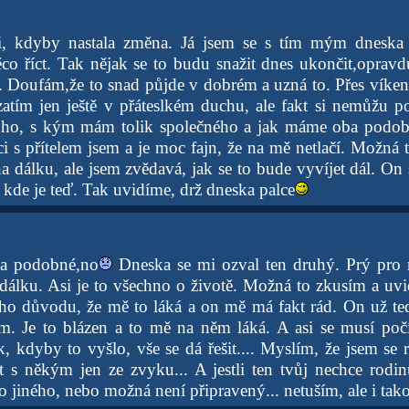
i, kdyby nastala změna. Já jsem se s tím mým dneska 
o říct. Tak nějak se to budu snažit dnes ukončit,oprav
. Doufám,že to snad půjde v dobrém a uzná to. Přes víken
atím jen ještě v přáteslkém duchu, ale fakt si nemůžu p
oho, s kým mám tolik společného a jak máme oba podo
aci s přítelem jsem a je moc fajn, že na mě netlačí. Možná
a dálku, ale jsem zvědavá, jak se to bude vyvíjet dál. On s
, kde je teď. Tak uvidíme, drž dneska palce
a podobné,no
Dneska se mi ozval ten druhý. Prý pro 
dálku. Asi je to všechno o životě. Možná to zkusím a uvid
ho důvodu, že mě to láká a on mě má fakt rád. On už te
m. Je to blázen a to mě na něm láká. A asi se musí počít
, kdyby to vyšlo, vše se dá řešit.... Myslím, že jsem se 
s někým jen ze zvyku... A jestli ten tvůj nechce rodin
o jiného, nebo možná není připravený... netuším, ale i tak