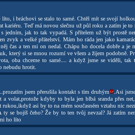
íto, i bráchovi se stalo to samé. Chtěl mít se svojí holkou d
at kariéru. Teď má novou slečnu už půl roku a zatím je to 
 s jedním, jak to tak vypadá. S přítelem už být prostě n
jen zvyk a velké přátelství. Mám ho ráda jen jako kamarád
 něj čas a ten mi on nedal. Chápu ho docela dobře a je mi
kluk, který si se mnou rozumí ve všem a žijem podobně. P
vota, oba chceme to samé.... a když jsme se viděli, tak
o nebudu hrotit.
...prozatím jsem přerušila kontakt s tím druhým
.Asi jsm
át a volat,protože kdyby to byla jen blbá sranda přes net
rukou,ikdyž asi by to na mém současném vztahu nic nezm
A ty se bojíš čeho? Že by to ten tvůj nevzal? Já zatím ne
mi ho líto