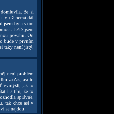
domluvila, že si
du to už nemá dál
d jsem byla s tím
omoct. Ještě jsem
bnou povahu. On
 to bude v prvním
i taky není jistý,
něj není problém
ím za čas, asi to
ď vymýšlí, jak to
at i s tím, že to
rozhodla správně.
u, tak chce asi v
oví se najdou