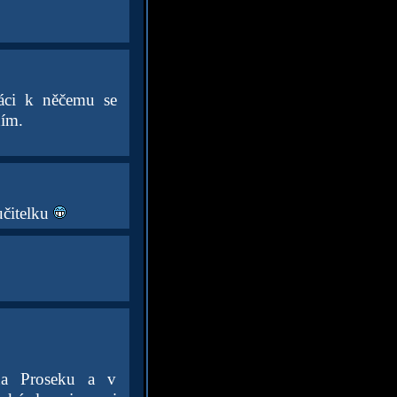
ráci k něčemu se
ním.
učitelku
na Proseku a v