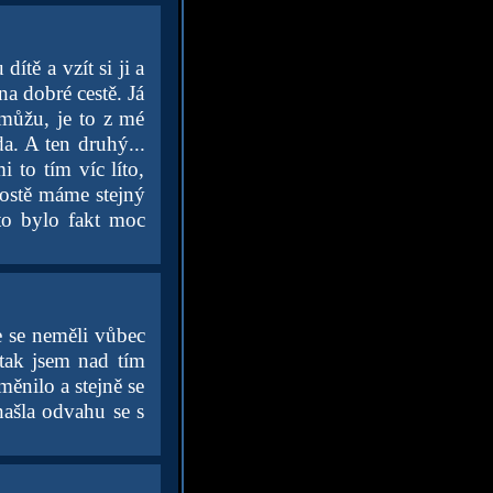
ítě a vzít si ji a
na dobré cestě. Já
emůžu, je to z mé
a. A ten druhý...
 to tím víc líto,
rostě máme stejný
 to bylo fakt moc
e se neměli vůbec
,tak jsem nad tím
ěnilo a stejně se
našla odvahu se s