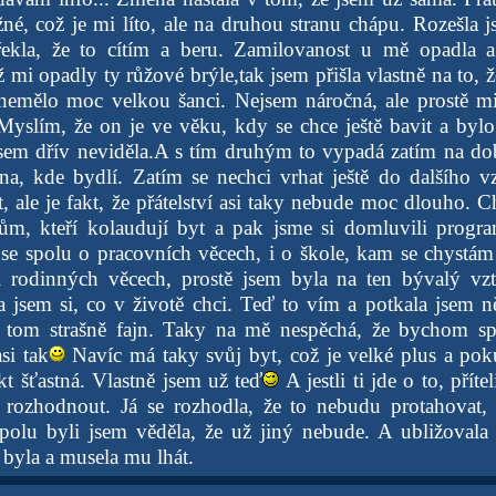
né, což je mi líto, ale na druhou stranu chápu. Rozešla j
ekla, že to cítím a beru. Zamilovanost u mě opadla a
ž mi opadly ty růžové brýle,tak jsem přišla vlastně na to,
nemělo moc velkou šanci. Nejsem náročná, ale prostě m
yslím, že on je ve věku, kdy se chce ještě bavit a byl
 jsem dřív neviděla.A s tím druhým to vypadá zatím na do
a, kde bydlí. Zatím se nechci vrhat ještě do dalšího v
 ale je fakt, že přátelství asi taky nebude moc dlouho. C
m, kteří kolaudují byt a pak jsme si domluvili progr
se spolu o pracovních věcech, i o škole, kam se chystám j
 rodinných věcech, prostě jsem byla na ten bývalý v
jsem si, co v životě chci. Teď to vím a potkala jsem n
a tom strašně fajn. Taky na mě nespěchá, že bychom s
si tak
Navíc má taky svůj byt, což je velké plus a po
kt šťastná. Vlastně jsem už teď
A jestli ti jde o to, přítel
 rozhodnout. Já se rozhodla, že to nebudu protahovat, 
polu byli jsem věděla, že už jiný nebude. A ubližovala
byla a musela mu lhát.