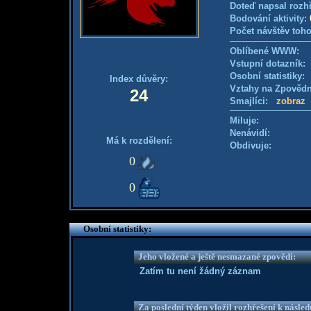
Doteď napsal rozh
Bodování aktivity:
Počet návštěv toho
Oblíbené WWW:
Vstupní dotazník
Osobní statistiky
Index důvěry:
Vztahy na Zpověd
24
Smajlíci:
zobraz
Miluje:
Nenávidí:
Má k rozdělení:
Obdivuje:
0
0
Osobní statistiky:
Jeho vložené a ještě nesmazané zpovědi:
Zatím tu není žádný záznam
Za poslední týden vložil rozhřešení k násle