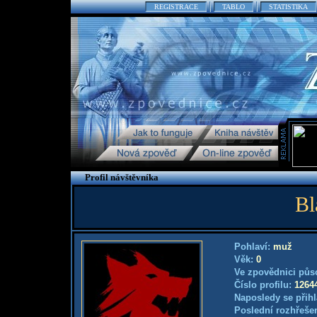
REGISTRACE
TABLO
STATISTIKA
Profil návštěvníka
Bl
Pohlaví:
muž
Věk:
0
Ve zpovědnici půs
Číslo profilu:
1264
Naposledy se přihl
Poslední rozhřešen