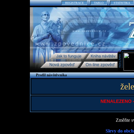
REGISTRACE
TABLO
STATISTIKA
Profil návštěvníka
žel
NENALEZENO - P
Změňte sv
Slevy do obch