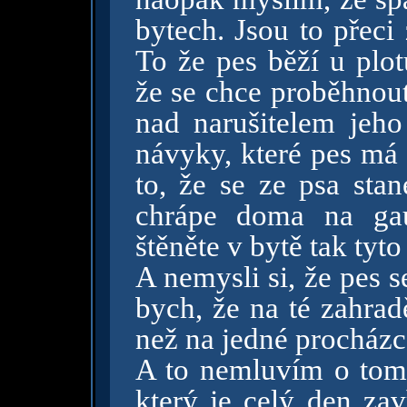
bytech. Jsou to přeci
To že pes běží u plot
že se chce proběhnout,
nad narušitelem jeho
návyky, které pes má 
to, že se ze psa stan
chrápe doma na gau
štěněte v bytě tak tyt
A nemysli si, že pes 
bych, že na té zahrad
než na jedné procházc
A to nemluvím o tom,
který je celý den zav