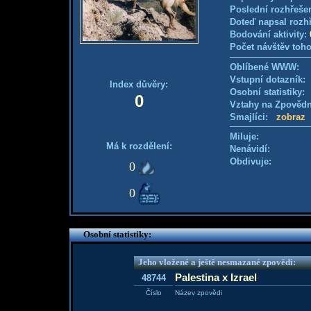
Poslední rozhřešen
Doteď napsal rozh
Bodování aktivity:
Počet návštěv toho
Oblíbené WWW:
Vstupní dotazník
Index důvěry:
Osobní statistiky
0
Vztahy na Zpověd
Smajlíci:
zobraz
Miluje:
Má k rozdělení:
Nenávidí:
Obdivuje:
0
0
Osobní statistiky:
Jeho vložené a ještě nesmazané zpovědi:
Palestina x Izrael
48744
Číslo
Název zpovědi