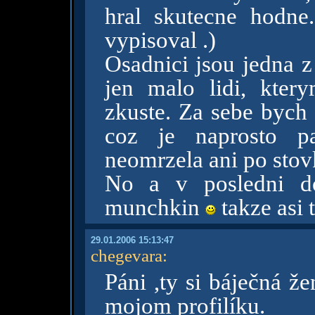
hral skutecne hodne
vypisoval .)
Osadnici jsou jedna z
jen malo lidi, ktery
zkuste. Za sebe bych 
coz je naprosto p
neomrzela ani po stov
No a v posledni do
munchkin
takze asi t
29.01.2006 15:13:47
chegevara
:
Páni ,ty si báječná ž
mojom profilíku.