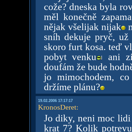
cože? dneska byla rov
měl konečně zapama
nějak všelijak nijak
m
sníh dekuje pryč, už
skoro furt kosa. teď vl
pobyt venku
ani zi
doufám že bude hodn
jo mimochodem, co 
držíme plánu?
19.02.2006 17:17:17
KronosDeret
:
Jo diky, neni moc lidi
krat 7? Kolik potrevu