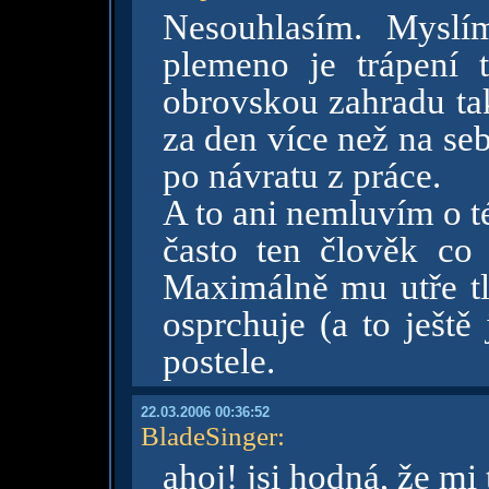
Nesouhlasím. Myslí
plemeno je trápení
obrovskou zahradu ta
za den více než na se
po návratu z práce.
A to ani nemluvím o t
často ten člověk co
Maximálně mu utře tl
osprchuje (a to ještě 
postele.
22.03.2006 00:36:52
BladeSinger
:
ahoj! jsi hodná, že mi 