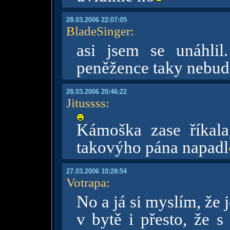
28.03.2006 22:07:05
BladeSinger
:
asi jsem se unáhli
peněžence taky nebude
28.03.2006 20:46:22
Jitussss
:
Kámoška zase říkala
takovýho pána napadl
27.03.2006 10:28:54
Votrapa
:
No a já si myslím, že 
v bytě i přesto, že 