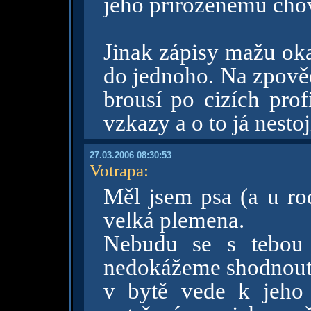
jeho přirozenému cho
Jinak zápisy mažu oka
do jednoho. Na zpovědn
brousí po cizích prof
vzkazy a o to já nesto
27.03.2006 08:30:53
Votrapa
:
Měl jsem psa (a u rod
velká plemena.
Nebudu se s tebou 
nedokážeme shodnout. 
v bytě vede k jeho