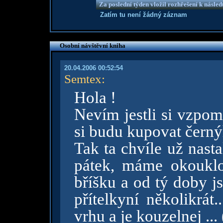
Za poslední týden vložil rozhřešení k násle
Zatím tu není žádný záznam
Osobní návštěvní kniha
20.04.2006 00:52:54
Semtex
:
Hola !
Nevím jestli si vzpom
si budu kupovat černýh
Tak ta chvíle už nasta
pátek, máme okoukl
bříšku a od tý doby j
přítelkyní několikrát.
vrhu a je kouzelnej ...