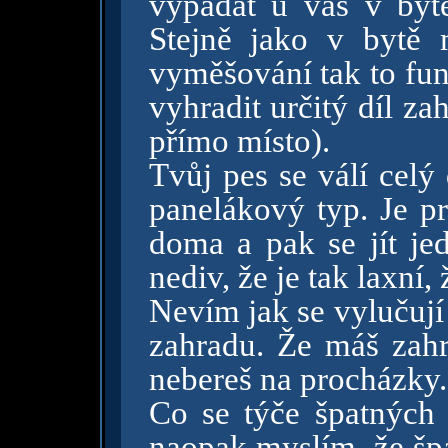
vypadat u vás v bytě
Stejně jako v bytě
vyměšování tak to fun
vyhradit určitý díl za
přímo místo).
Tvůj pes se válí celý
panelákový typ. Je pr
doma a pak se jít je
nediv, že je tak laxní,
Nevím jak se vylučuj
zahradu. Že máš zah
nebereš na procházky.
Co se týče špatných 
naopak myslím, že špa