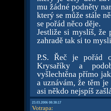
mu žádné podněty naro
který se může stále n
se pořád něco děje.
Jestliže si myslíš, ž
zahradě tak si to mysl
P.S. Řeč je pořád o
Krysaříky a podo
vyšlechtěna přímo ja
a uznávám, že těm je 
asi někdo nejspíš zaš
23.03.2006 08:38:17
Votrapa
: