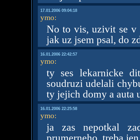
17.01.2006 09:04:18
ymo
:
No to vis, uzivit se v
jak uz jsem psal, do z
16.01.2006 22:42:57
ymo
:
ty ses lekarnicke d
soudruzi udelali chy
ty jejich domy a auta
16.01.2006 22:25:58
ymo
:
ja zas nepotkal za
prumerneho, treba jen