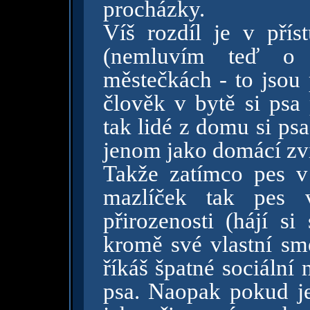
procházky.
Víš rozdíl je v přís
(nemluvím teď o t
městečkách - to jsou 
člověk v bytě si psa 
tak lidé z domu si ps
jenom jako domácí zvíř
Takže zatímco pes v
mazlíček tak pes
přirozenosti (hájí s
kromě své vlastní sm
říkáš špatné sociální
psa. Naopak pokud je 