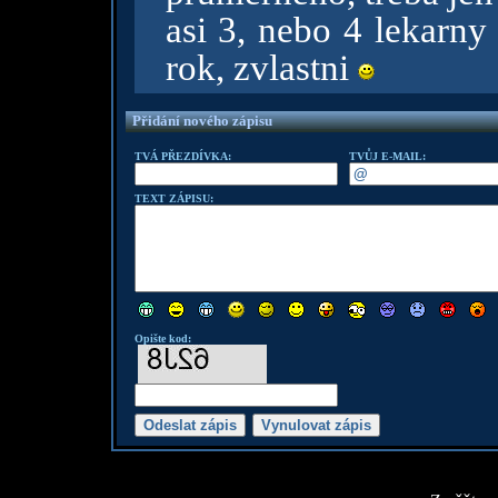
asi 3, nebo 4 lekarny
rok, zvlastni
Přidání nového zápisu
TVÁ PŘEZDÍVKA:
TVŮJ E-MAIL:
TEXT ZÁPISU:
Opište kod: