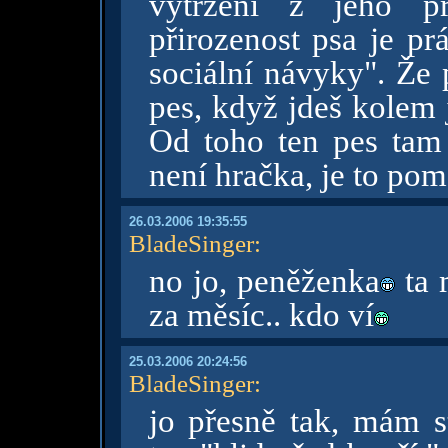
vytržení z jeho př
přirozenost psa je pr
sociální návyky". Že 
pes, když jdeš kolem 
Od toho ten pes tam 
není hračka, je to po
26.03.2006 19:35:55
BladeSinger
:
no jo, peněženka
ta 
za měsíc.. kdo ví
25.03.2006 20:24:56
BladeSinger
:
jo přesně tak, mám s