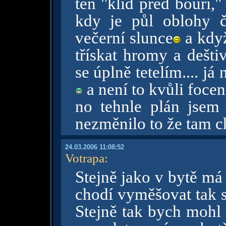
ten "klid před bouří,
kdy je půl oblohy č
večerní slunce
a když
třískat hromy a dešti
se úplně tetelím.... já
a není to kvůli focen
no tehnle plán jsem m
nezměnilo to že tam c
24.03.2006 11:08:52
Votrapa
:
Stejně jako v bytě má
chodí vyměšovat tak s
Stejně tak bych mohl 