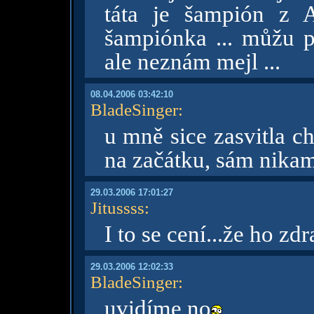
táta je šampión z 
šampiónka ... můžu po
ale neznám mejl ...
08.04.2006 03:42:10
BladeSinger
:
u mně sice zasvitla ch
na začátku, sám nikam
29.03.2006 17:01:27
Jitussss
:
I to se cení...že ho zd
29.03.2006 12:02:33
BladeSinger
:
uvidíme no