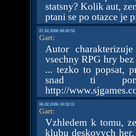
statsny? Kolik aut, zen
ptani se po otazce je
07.02.2006 08:42:52
Gart
:
Autor charakterizuj
vsechny RPG hry bez z
... tezko to popsat, 
snad ti pom
http://www.sjgames.
06.02.2006 10:32:11
Gart
:
Vzhledem k tomu, z
klubu deskovych her, 