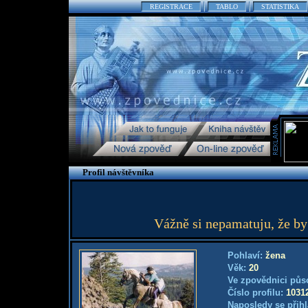
REGISTRACE
TABLO
STATISTIKA
Profil návštěvníka
Vážně si nepamatuju, že by
Pohlaví:
žena
Věk:
20
Ve zpovědnici půs
Číslo profilu:
1031
Naposledy se přihl