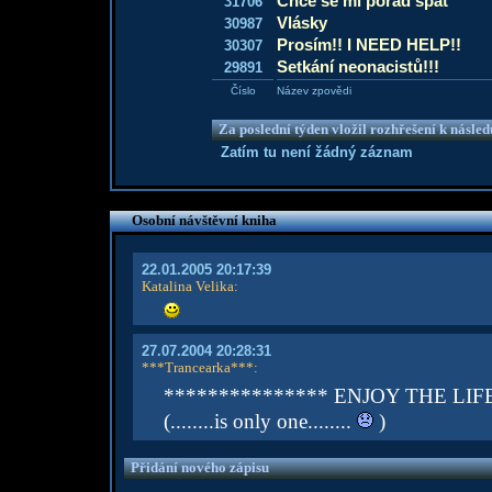
Chce se mi pořád spát
31706
Vlásky
30987
Prosím!! I NEED HELP!!
30307
Setkání neonacistů!!!
29891
Číslo
Název zpovědi
Za poslední týden vložil rozhřešení k násle
Zatím tu není žádný záznam
Osobní návštěvní kniha
22.01.2005 20:17:39
Katalina Velika
:
27.07.2004 20:28:31
***Trancearka***
:
*************** ENJOY THE LIFE
(........is only one........
)
Přidání nového zápisu