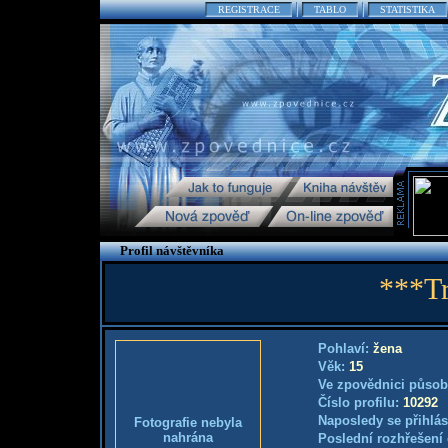
REGISTRACE
TABLO
STATISTIKA
Profil návštěvníka
***T
Pohlaví:
žena
Věk:
15
Ve zpovědnici působ
Číslo profilu:
10292
Naposledy se přihlás
Fotografie nebyla
nahrána
Poslední rozhřešení 