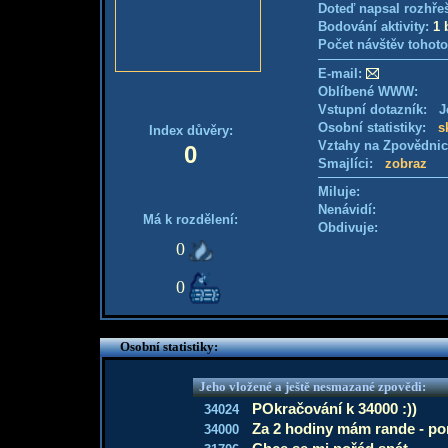
Doteď napsal rozhře
Bodování aktivity:
1 
Počet návštěv tohoto
E-mail:
Oblíbené WWW:
Vstupní dotazník: Je
Osobní statistiky:
s
Index důvěry:
Vztahy na Zpovědni
0
Smajlíci:
zobraz
Miluje:
Nenávidí:
Má k rozdělení:
Obdivuje:
0
0
Osobní statistiky:
Jeho vložené a ještě nesmazané zpovědi:
POkračování k 34000 :))
34024
Za 2 hodiny mám rande - p
34000