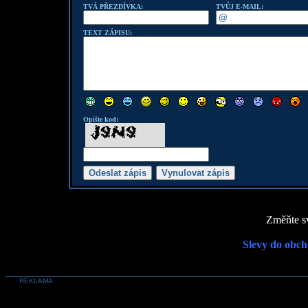
TVÁ PŘEZDÍVKA:
TVŮJ E-MAIL:
TEXT ZÁPISU:
Opište kod:
Změňte sv
Slevy do obch
REKLAMA