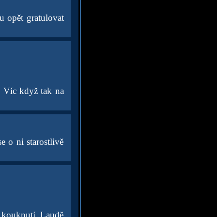
u opět gratulovat
. Víc když tak na
 o ni starostlivě
a kouknutí. Laudě