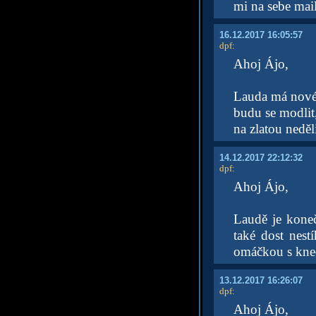
mi na sebe mai
16.12.2017 16:05:57
dpf
:
Ahoj Ájo,
Lauda má nové k
budu se modlit
na zlatou neděl
14.12.2017 22:12:32
dpf
:
Ahoj Ájo,
Laudě je koneč
také dost nes
omáčkou s kne
13.12.2017 16:26:07
dpf
:
Ahoj Ájo,