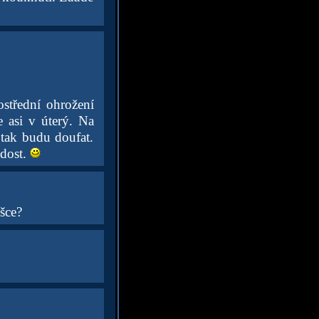
ostřední ohrožení
e asi v úterý. Na
 tak budu doufat.
 dost.
šce?