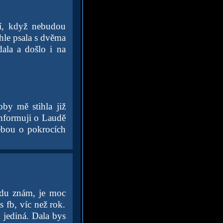
mí, když nebudou
hle psala s dvěma
ala a došlo i na
by mě stihla již
informuji o Laudě
ebou o pokrocích
audu znám, je moc
 fb, víc než rok.
 jediná. Dala bys