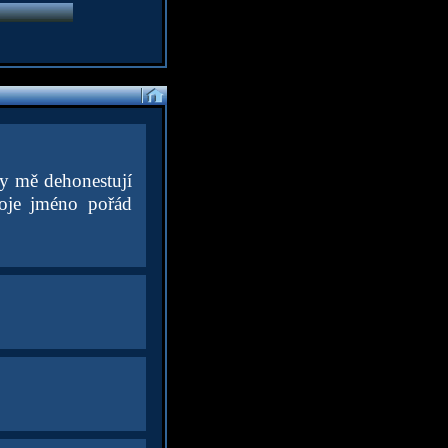
dy mě dehonestují
oje jméno pořád