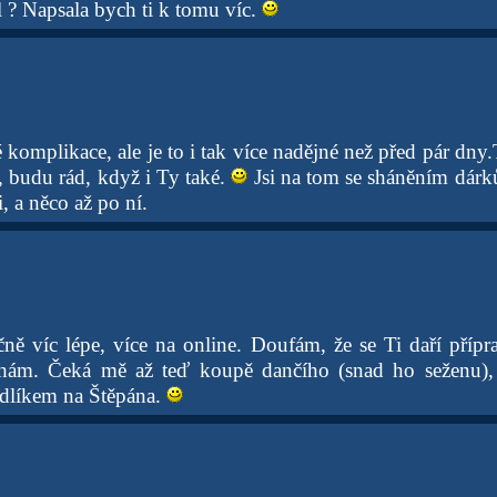
l ? Napsala bych ti k tomu víc.
omplikace, ale je to i tak více nadějné než před pár dny.T
, budu rád, když i Ty také.
Jsi na tom se sháněním dárků
i, a něco až po ní.
ně víc lépe, více na online. Doufám, že se Ti daří přípr
tíhám. Čeká mě až teď koupě dančího (snad ho seženu)
dlíkem na Štěpána.