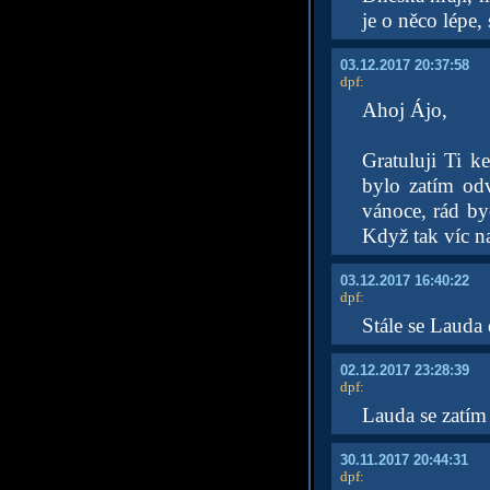
je o něco lépe,
03.12.2017 20:37:58
dpf
:
Ahoj Ájo,
Gratuluji Ti k
bylo zatím odv
vánoce, rád byc
Když tak víc na 
03.12.2017 16:40:22
dpf
:
Stále se Lauda
02.12.2017 23:28:39
dpf
:
Lauda se zatím d
30.11.2017 20:44:31
dpf
: