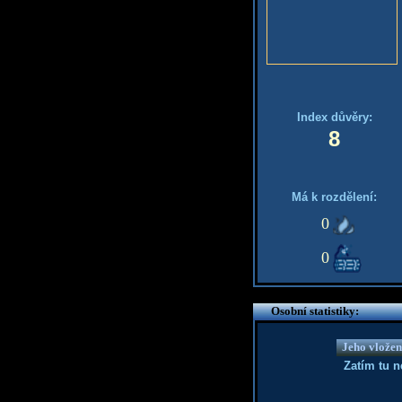
Index důvěry:
8
Má k rozdělení:
0
0
Osobní statistiky:
Jeho vložen
Zatím tu 