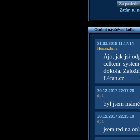
Za poslední
Zatím tu 
Osobní návštěvní kniha
21.03.2018 11:17:14
Honzazbrna
:
Ájo, jak jsi o
celkem system
dokola. Založil
f.4fan.cz
30.12.2017 22:17:28
dpf
:
byl jsem mámě 
30.12.2017 22:15:19
dpf
:
jsem ted na onl