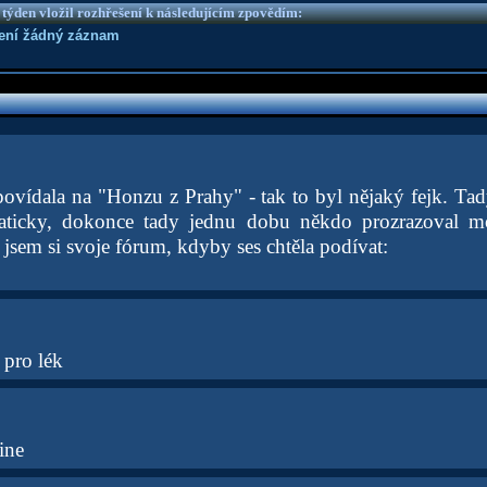
 týden vložil rozhřešení k následujícím zpovědím:
není žádný záznam
dpovídala na "Honzu z Prahy" - tak to byl nějaký fejk. Ta
aticky, dokonce tady jednu dobu někdo prozrazoval m
 jsem si svoje fórum, kdyby ses chtěla podívat:
pro lék
ine