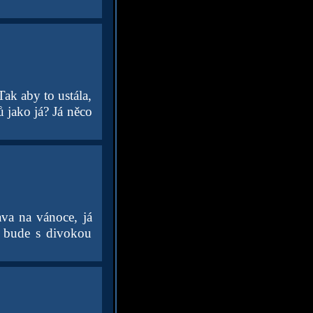
ak aby to ustála,
 jako já? Já něco
ava na vánoce, já
, bude s divokou