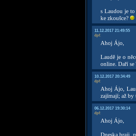
s Laudou je to
ke zkoušce?
11.12.2017 21:49:55
dpf
:
Ahoj Ájo,
Laudě je o něco
online. Daří se
10.12.2017 20:34:49
dpf
:
Ahoj Ájo, Laudě
zajímají; až by
06.12.2017 19:30:14
dpf
:
Ahoj Ájo,
Dneska hraji, 