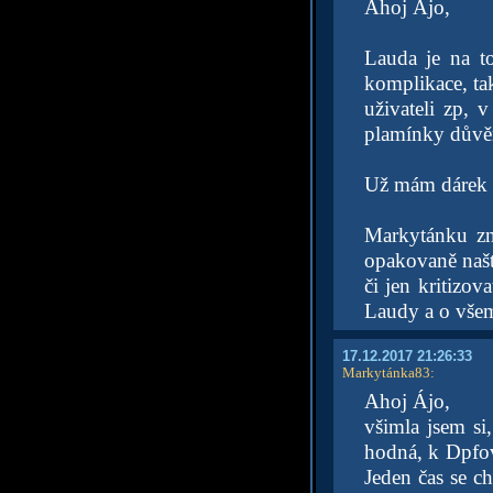
Ahoj Ájo,
Lauda je na t
komplikace, tak
uživateli zp, 
plamínky důvě
Už mám dárek p
Markytánku zn
opakovaně našt
či jen kritizo
Laudy a o vše
17.12.2017 21:26:33
Markytánka83
:
Ahoj Ájo,
všimla jsem si
hodná, k Dpfovi
Jeden čas se c