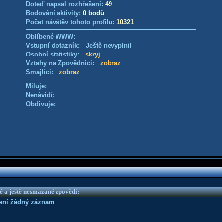
Doteď napsal rozhřešení:
49
Bodování aktivity:
0 bodů
Počet návštěv tohoto profilu:
10321
Oblíbené WWW:
Vstupní dotazník: Ještě nevyplnil
Osobní statistiky:
skryj
Vztahy na Zpovědnici:
zobraz
Smajlíci:
zobraz
Miluje:
Nenávidí:
Obdivuje:
é a ještě nesmazané zpovědi:
není žádný záznam