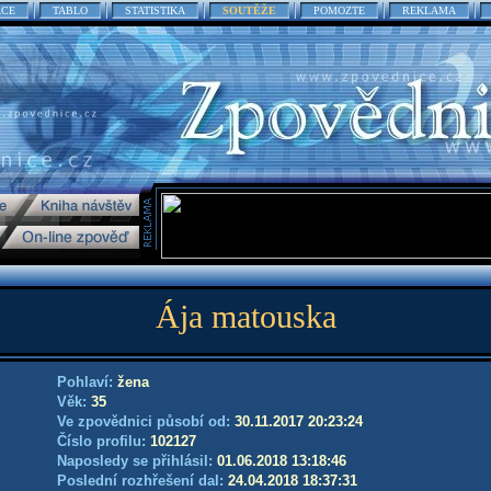
ACE
TABLO
STATISTIKA
SOUTĚŽE
POMOZTE
REKLAMA
Ája matouska
Pohlaví:
žena
Věk:
35
Ve zpovědnici působí od:
30.11.2017 20:23:24
Číslo profilu:
102127
Naposledy se přihlásil:
01.06.2018 13:18:46
Poslední rozhřešení dal:
24.04.2018 18:37:31