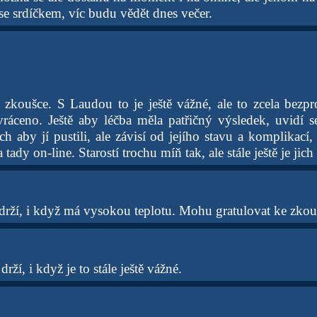
 se srdíčkem, víc budu vědět dnes večer.
e zkoušce. S Laudou to je ještě vážné, ale to zcela bezpr
ráceno. Ještě aby léčba měla patřičný výsledek, uvidí s
h aby jí pustili, ale závisí od jejího stavu a komplikací,
tady on-line. Starostí trochu míň tak, ale stále ještě je jich
 drží, i když má vysokou teplotu. Mohu gratulovat ke zkou
rží, i když je to stále ještě vážné.