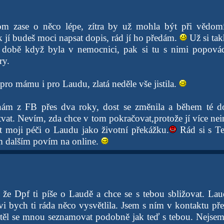
om zase o něco lépe, zítra by už mohla být při vědo
 jí budeš moci napsat dopis, rád jí ho předám.
Už si tak
v době když byla v nemocnici, pak si tu s nimi popovád
ry.
ro mámu i pro Laudu, zlatá neděle vše jistila.
ám z FB přes dva roky, dost se změnila a během té do
vat. Nevím, zda chce v tom pokračovat,protože jí více ne
vat moji péči o Laudu jako životní překážku.
Rád si s T
m dalším povím na online.
, že Dpf ti píše o Laudě a chce se s tebou sbližovat. L
 bych ti ráda něco vysvětlila. Jsem s ním v kontaktu přes
htěl se mnou seznamovat podobně jak teď s tebou. Nejsem