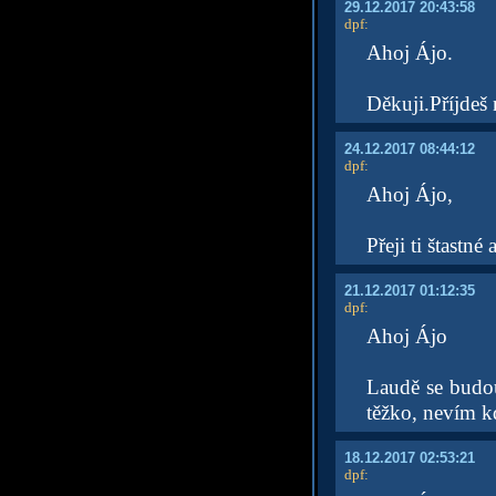
29.12.2017 20:43:58
dpf
:
Ahoj Ájo.
Děkuji.Příjdeš 
24.12.2017 08:44:12
dpf
:
Ahoj Ájo,
Přeji ti štastn
21.12.2017 01:12:35
dpf
:
Ahoj Ájo
Laudě se budou
těžko, nevím k
18.12.2017 02:53:21
dpf
: