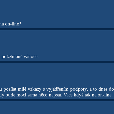
na on-line?
é a požehnané vánoce.
 posílat milé vzkazy s vyjádřením podpory, a to dnes do 
dy bude moci sama něco napsat. Více když tak na on-line.