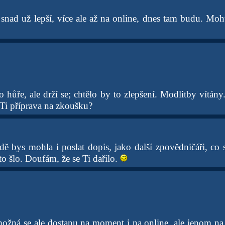
 snad už lepší, více ale až na online, dnes tam budu. Moh
 hůře, ale drží se; chtělo by to zlepšení. Modlitby vítány
 Ti příprava na zkoušku?
 bys mohla i poslat dopis, jako další zpovědničáři, co se
 to šlo. Doufám, že se Ti dařilo.
možná se ale dostanu na moment i na online, ale jenom n