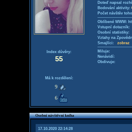
Doteď napsal rozh
Bodování aktivity:
Počet návštěv toho
Oblíbené WWW: ht
Vstupní dotazník
Osobní statistiky
Vztahy na Zpověd
Smajlíci:
zobraz
Miluje:
Index důvěry:
Nenávidí:
55
Obdivuje:
Má k rozdělení:
9
6
Osobní návštěvní kniha
17.10.2020 22:14:28