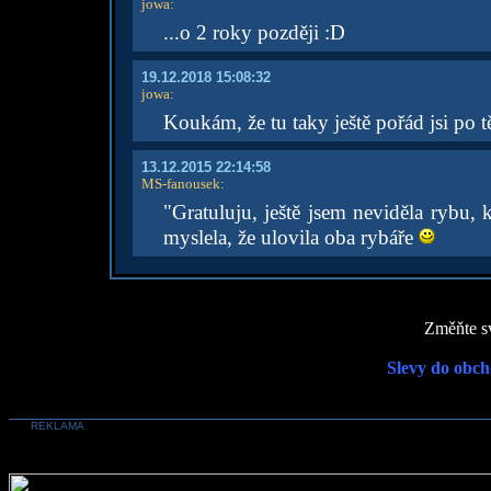
jowa
:
...o 2 roky později :D
19.12.2018 15:08:32
jowa
:
Koukám, že tu taky ještě pořád jsi po t
13.12.2015 22:14:58
MS-fanousek
:
"Gratuluju, ještě jsem neviděla rybu, 
myslela, že ulovila oba rybáře
Změňte sv
Slevy do obch
REKLAMA