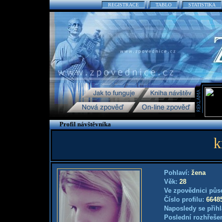
REGISTRACE
TABLO
STATISTIKA
Profil návštěvníka
k
Pohlaví:
žena
Věk:
28
Ve zpovědnici půs
Číslo profilu:
6648
Naposledy se přihl
Poslední rozhřešen