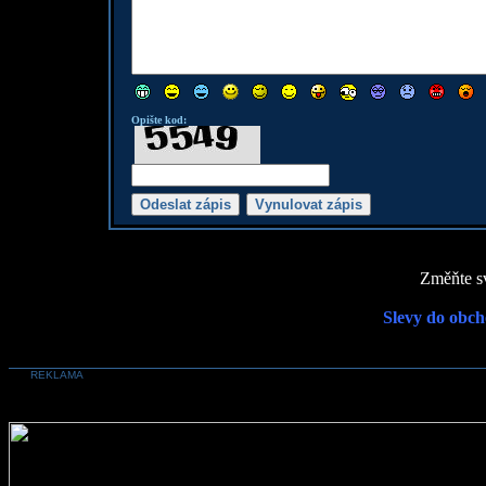
Opište kod:
Změňte sv
Slevy do obch
REKLAMA