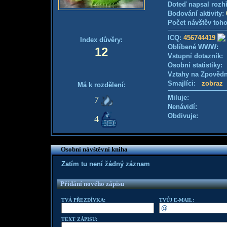
Doteď napsal rozh
Bodování aktivity:
Počet návštěv toho
ICQ:
456744419
Index důvěry:
Oblíbené WWW:
12
Vstupní dotazník
Osobní statistiky
Vztahy na Zpověd
Smajlíci:
zobraz
Má k rozdělení:
Miluje:
7
Nenávidí:
Obdivuje:
4
Osobní návštěvní kniha
Zatím tu není žádný záznam
Přidání nového zápisu
TVÁ PŘEZDÍVKA:
TVŮJ E-MAIL:
TEXT ZÁPISU: