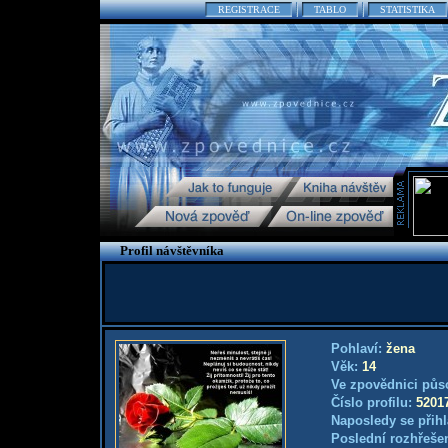
REGISTRACE
TABLO
STATISTIKA
Profil návštěvníka
Pohlaví:
žena
Věk:
14
Ve zpovědnici půs
Číslo profilu:
5201
Naposledy se přihl
Poslední rozhřešen