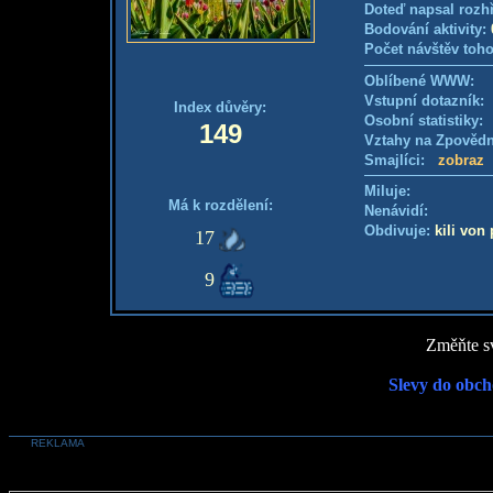
Doteď napsal rozh
Bodování aktivity:
Počet návštěv toho
Oblíbené WWW:
Vstupní dotazník
Index důvěry:
Osobní statistiky
149
Vztahy na Zpověd
Smajlíci:
zobraz
Miluje:
Má k rozdělení:
Nenávidí:
Obdivuje:
kili von
17
9
Změňte sv
Slevy do obch
REKLAMA