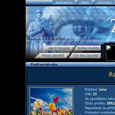
REGISTRACE
TABLO
STATISTIKA
Profil návštěvníka
#
Pohlaví:
žena
Věk:
23
Ve zpovědnici půs
Číslo profilu:
2891
Naposledy se přihl
Poslední rozhřešen