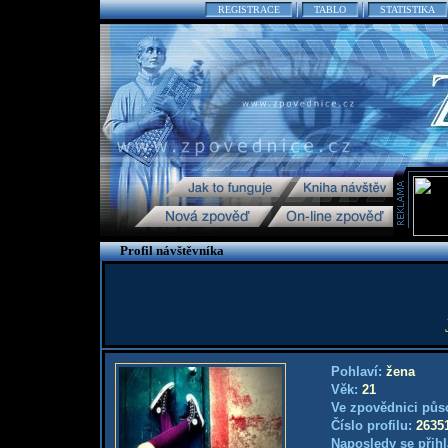
REGISTRACE
TABLO
STATISTIKA
Profil návštěvníka
Pohlaví:
žena
Věk:
21
Ve zpovědnici půs
Číslo profilu:
2635
Naposledy se přihl