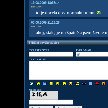
19.08.2009 18:58:14
suvurov
:
to je docela dost normální u mne
03.08.2009 21:23:28
suvurov
:
ahoj, stále, je mi špatně a jsem živote
Přidání nového zápisu
TVÁ PŘEZDÍVKA:
TVŮJ E-MAIL:
TEXT ZÁPISU:
Opište kod: