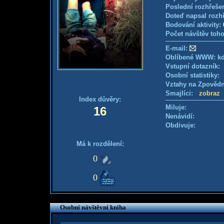
Poslední rozhřešen
Doteď napsal rozh
Bodování aktivity:
Počet návštěv toho
E-mail:
Oblíbené WWW: kdy
Vstupní dotazník
Osobní statistiky
Vztahy na Zpověd
Smajlíci:
zobraz
Index důvěry:
Miluje:
16
Nenávidí:
Obdivuje:
Má k rozdělení:
0
0
Osobní návštěvní kniha