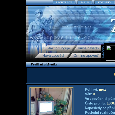
REGISTRACE
TABLO
STATISTIKA
Profil návštěvníka
Pohlaví:
muž
Věk:
0
Ve zpovědnici půs
Číslo profilu:
1600
Naposledy se přihl
Poslední rozhřešen