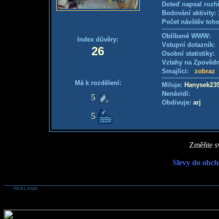
Doteď napsal rozh
Bodování aktivity:
Počet návštěv toho
Oblíbené WWW:
Index důvěry:
Vstupní dotazník
26
Osobní statistiky
Vztahy na Zpověd
Smajlíci:
zobraz
Má k rozdělení:
Miluje:
Hanysek23
Nenávidí:
5
Obdivuje:
arj
5
Změňte sv
Slevy do obch
REKLAMA