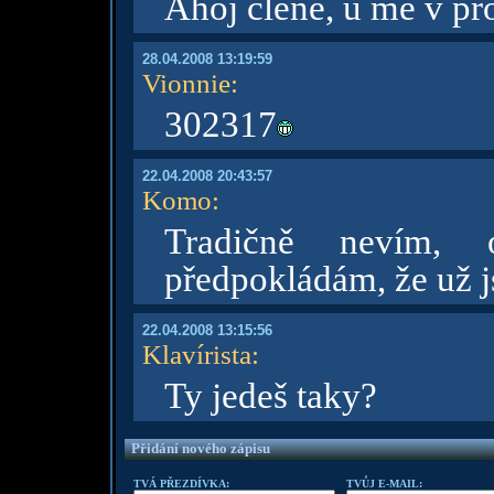
Ahoj člene, u mě v pr
28.04.2008 13:19:59
Vionnie
:
302317
22.04.2008 20:43:57
Komo
:
Tradičně nevím,
předpokládám, že už js
22.04.2008 13:15:56
Klavírista
:
Ty jedeš taky?
Přidání nového zápisu
TVÁ PŘEZDÍVKA:
TVŮJ E-MAIL: