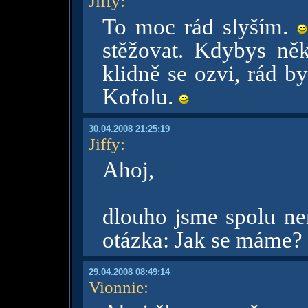
Jiffy
:
To moc rád slyším.
stěžovat. Kdybys něk
klidně se ozvi, rád b
Kofolu.
30.04.2008 21:25:19
Jiffy
:
Ahoj,
dlouho jsme spolu nem
otázka: Jak se máme?
29.04.2008 08:49:14
Vionnie
: