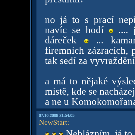
no já to s prací nep
navíc se hodí
....
dáreček
... kamar
firemních zázracích, 
tak sedí za vyvražděn
a má to nějaké výsle
místě, kde se nacháze
a ne u Komokomořan
07.10.2008 21:54:05
NewStart
:
Neblázním, já to