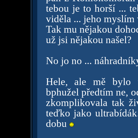
tebou je to horší ...
viděla ... jeho myslím
Tak mu nějakou dohoď,
už jsi nějakou našel?
No jo no ... náhradní
Hele, ale mě bylo 
bphužel předtím ne, o
zkomplikovala tak ži
teďko jako ultrabídák
dobu