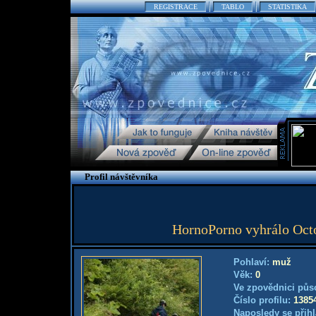
REGISTRACE
TABLO
STATISTIKA
Profil návštěvníka
HornoPorno vyhrálo Octog
Pohlaví:
muž
Věk:
0
Ve zpovědnici půs
Číslo profilu:
1385
Naposledy se přihl