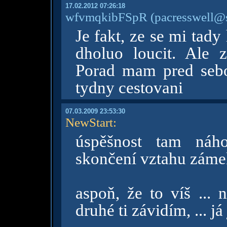
17.02.2012 07:26:18
wfvmqkibFSpR
(pacresswell@
Je fakt, ze se mi tady
dholuo loucit. Ale 
Porad mam pred seb
tydny cestovani
07.03.2009 23:53:30
NewStart
:
úspěšnost tam náh
skončení vztahu zám
aspoň, že to víš ... 
druhé ti závidím, ... j