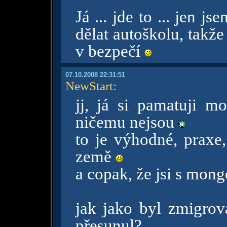
Já ... jde to ... jen j
dělat autoškolu, takž
v bezpečí
07.10.2008 22:31:51
NewStart
:
jj, já si pamatuji m
ničemu nejsou
to je výhodné, praxe,
země
a copak, že jsi s mong
jak jako byl zmigrov
přesunul?