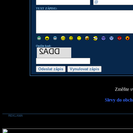
TEXT ZÁPISU:
Opište kod:
Změňte sv
Slevy do obch
REKLAMA