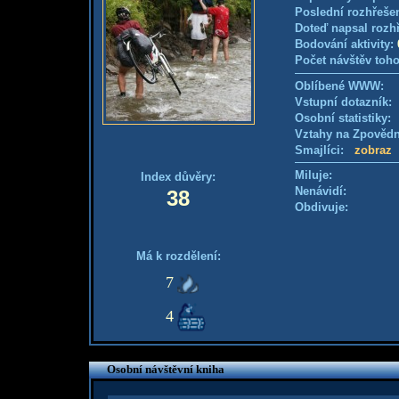
Poslední rozhřešen
Doteď napsal rozh
Bodování aktivity:
Počet návštěv toho
Oblíbené WWW:
Vstupní dotazník
Osobní statistiky
Vztahy na Zpověd
Smajlíci:
zobraz
Miluje:
Index důvěry:
Nenávidí:
38
Obdivuje:
Má k rozdělení:
7
4
Osobní návštěvní kniha