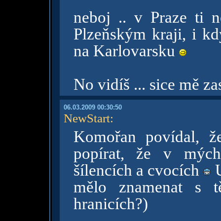
neboj .. v Praze ti 
Plzeňským kraji, i kd
na Karlovarsku
No vidíš ... sice mě zas
06.03.2009 00:30:50
NewStart
:
Komořan povídal, že
popírat, že v mých
šílencích a cvocích
U
mělo znamenat s t
hranicích?)