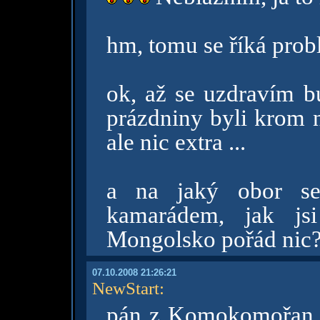
hm, tomu se říká probl
ok, až se uzdravím 
prázdniny byli krom n
ale nic extra ...
a na jaký obor se
kamarádem, jak j
Mongolsko pořád nic
07.10.2008 21:26:21
NewStart
:
pán z Komokomořan s