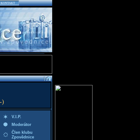
KONTAKT
-)
V.I.P.
Moderátor
Člen klubu
Zpovědnice