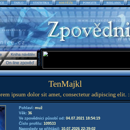
ACE
TABLO
STATISTIKA
SOUTĚŽE
POMOZTE
REKLAMA
TenMajkl
rem ipsum dolor sit amet, consectetur adipiscing elit. :
Pohlaví:
muž
Věk:
36
Ve zpovědnici působí od:
04.07.2021 18:54:19
Číslo profilu:
109533
Naposledy se přihlásil:
10.07.2026 22:39:02