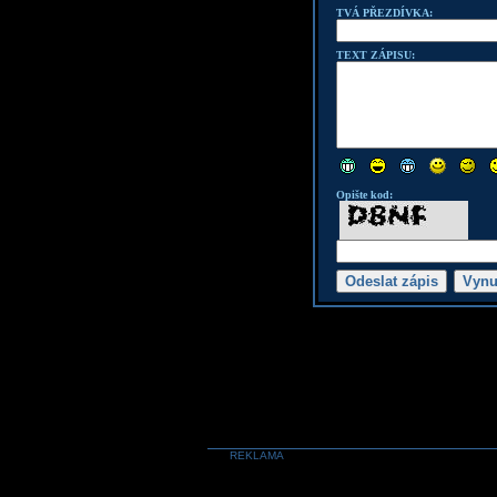
TVÁ PŘEZDÍVKA:
TEXT ZÁPISU:
Opište kod:
REKLAMA