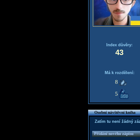
Index důvěry:
43
Má k rozdělení:
8
5
Osobní návštěvní kniha
Zatím tu není žádný z
Přidání nového zápisu