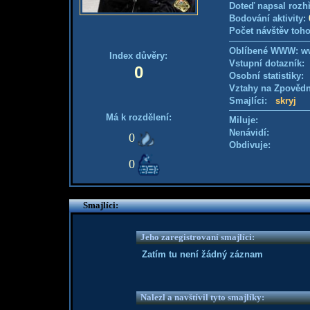
Doteď napsal rozh
Bodování aktivity:
Počet návštěv toho
Oblíbené WWW: w
Index důvěry:
Vstupní dotazník
0
Osobní statistiky
Vztahy na Zpověd
Smajlíci:
skryj
Má k rozdělení:
Miluje:
Nenávidí:
0
Obdivuje:
0
Smajlíci:
Jeho zaregistrovaní smajlíci:
Zatím tu není žádný záznam
Nalezl a navštívil tyto smajlíky: