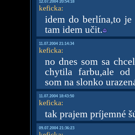
12.07.2004 20:54:18
keficka
:
idem do berlína,to je
tam idem učit.
11.07.2004 21:14:34
keficka
:
no dnes som sa chcel
chytila farbu,ale od
som na slonko urazen
11.07.2004 18:43:50
keficka
:
tak prajem príjemné š
09.07.2004 21:36:23
keficka
: