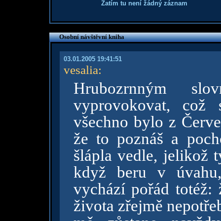
Zatím tu není žádný záznam
Osobní návštěvní kniha
03.01.2005 19:41:51
vesalia
:
Hrubozrnným slo
vyprovokovat, což 
všechno bylo z Červen
že to poznáš a pocho
šlápla vedle, jelikož t
když beru v úvahu,
vychází pořád totéž:
života zřejmě nepotřeb