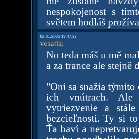
mě zůstane navžd
nespokojenost s tím
světem hodláš prožívat
02.01.2005 19:47:27
vesalia
:
No teda máš u mě malé
a za trance ale stejně 
"Oni sa snažia týmito
ich vnútrach. Ale
vytriezvenie a stále
bezcieľnosti. Ty si t
Ťa baví a nepretvaruje