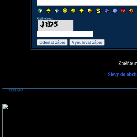
Opište kod:
Změňte sv
Slevy do obch
REKLAMA