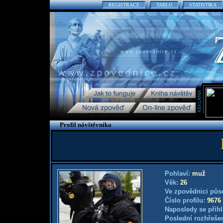
REGISTRACE
TABLO
STATISTIKA
Profil návštěvníka
Pohlaví:
muž
Věk:
26
Ve zpovědnici půs
Číslo profilu:
9676
Naposledy se přihl
Poslední rozhřešen