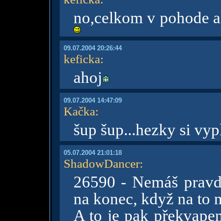
no,celkom v pohode al
09.07.2004 20:26:44
keficka
:
ahoj
09.07.2004 14:47:09
Kačka
:
šup šup...hezky si vyp
05.07.2004 21:01:18
ShadowDancer
:
26590 - Nemáš pravd
na konec, když na to 
A to je pak překvapen