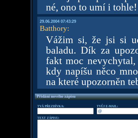
né, ono to umí i tohle
29.06.2004 07:43:29
Batthory
:
Vážim si, že jsi si
baladu. Dík za upoz
fakt moc nevychytal, 
kdy napíšu něco mno
na které upozorněn te
Přidání nového zápisu
TVÁ PŘEZDÍVKA:
TVŮJ E-MAIL:
TEXT ZÁPISU: