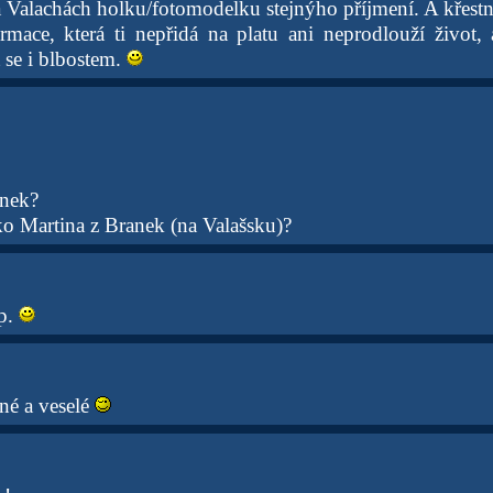
 Valachách holku/fotomodelku stejnýho příjmení. A křestn
rmace, která ti nepřidá na platu ani neprodlouží život, a
 se i blbostem.
anek?
o Martina z Branek (na Valašsku)?
ip.
tné a veselé