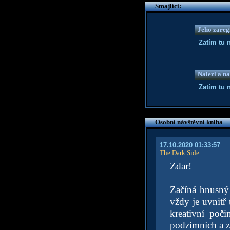
Smajlíci:
Jeho zaregi
Zatím tu 
Nalezl a na
Zatím tu 
Osobní návštěvní kniha
17.10.2020 01:33:57
The Dark Side
:
Zdar!
Začíná hnusný 
vždy je uvnitř 
kreativní poč
podzimních a zi