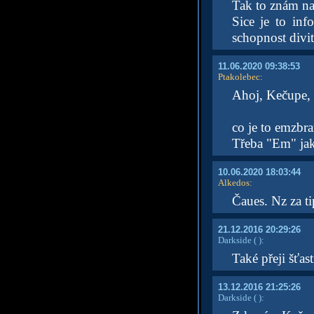
Tak to znám na
Sice je to info
schopnost divit
11.06.2020 09:38:53
Ptakolebec
:
Ahoj, Kečupe,
co je to emzbr
Třeba "Em" jak
10.06.2020 18:03:44
Alkedos
:
Čaues. Nz za t
21.12.2016 20:29:26
Darkside
( )
:
Také přeji šťas
13.12.2016 21:25:26
Darkside
( )
: