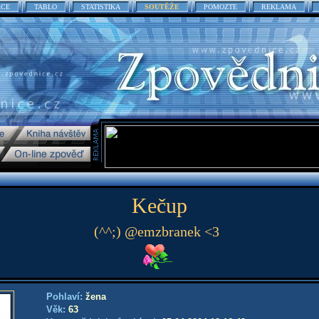
ACE
TABLO
STATISTIKA
SOUTĚŽE
POMOZTE
REKLAMA
Kečup
(^^;) @emzbranek <3
Pohlaví:
žena
Věk:
63