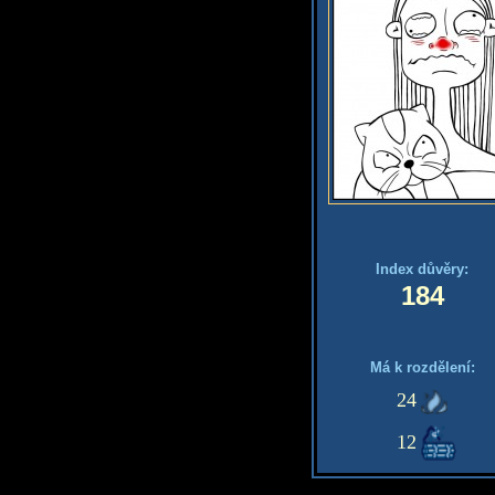
Index důvěry:
184
Má k rozdělení:
24
12