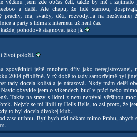
e většinu jsem zde občas četl, takže by mě i zajímalo 
eeboo a další. Ale chápu, že lidé stárnou, dospívají,
ý prachy, maj svatby, děti, rozvody...a na nezávaznej 
dnice a party s lidma z internetu už není čas.
každej pohodově stagnovat jako já.
 život položil.
na zpovědnici ještě mnohem dřív jako neregistrovanej, 
ku 2004 přibližně. V tý době to tady samozřejmě byl jinej
st tady docela kolísá a je nárazová. Nkdy mám delší ob
Navíc obvykle jsem o víkendech buď v práci nebo mimo c
ený. Takže na srazy s lidmi z netu nebýval většinou moc
fotek. Nejvíc se mi líbili ty Hells Bells, to asi proto, že j
kdy to byl docela divokej klub.
snad zase utrhnu. Byť bych rád někam mimo Prahu, abych si
em.