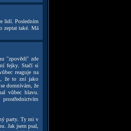
e lidí. Posledním
o zeptat také. Má
inu "zpovědí" zde
í fejky. Stačí si
 vůbec reaguje na
, že to zní jako
ky se domnívám, že
al vůbec hlavu.
prostřednictvím
dný party. Ty mi v
ou. Jak jsem psal,