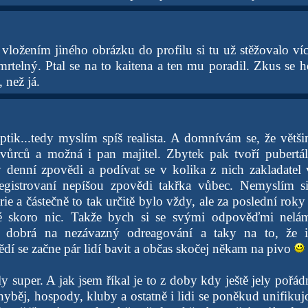
vložením jiného obrázku do profilu si tu už stěžovalo víc
telný. Ptal se na to kaitena a ten mu poradil. Zkus se h
 než já.
ptik...tedy myslím spíš realista. A domnívám se, že větš
tvůrců a možná i pan majitel. Zbytek pak tvoří pubertáln
y denní zpovědi a podívat se v kolika z nich zakladatel
egistrovaní nepíšou zpovědi takřka vůbec. Nemyslím si
rie a částečně to tak určitě bylo vždy, ale za poslední ro
é skoro nic. Takže bych si se svými odpověďmi nelám
 dobrá na nezávazný odreagování a taky na to, že i 
dí se začne pár lidí bavit a občas skočej někam na pivo
ly super. A jak jsem říkal je to z doby kdy ještě jely pořá
hyběj, hospody, kluby a ostatně i lidi se poněkud unifikuj