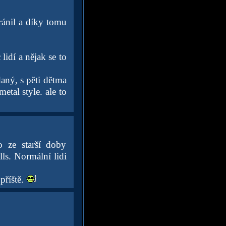
ránil a díky tomu
lidí a nějak se to
aný, s pěti dětma
etal style. ale to
o ze starší doby
lls. Normální lidi
příště.