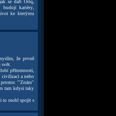
jak se daří Oriq,
 budují kariéry,
život ke kterýmu
myslím, že prvně
 svět.
dobí přítomnosti,
ivilizaci a nebo
 prostor. '"Znám"
sem tam kdysi taky
 to mohl spojit s