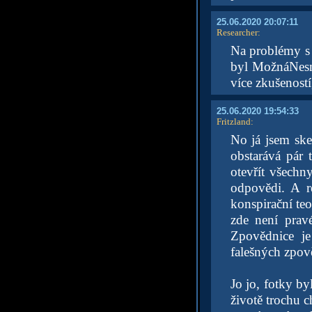
25.06.2020 20:07:11
Researcher
:
Na problémy s 
byl MožnáNesmr
více zkušeností,
25.06.2020 19:54:33
Fritzland
:
No já jsem ske
obstarává pár 
otevřít všechn
odpovědi. A r
konspirační teo
zde není prav
Zpovědnice je
falešných zpově
Jo jo, fotky by
životě trochu c