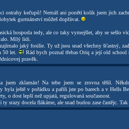
ci ostrahy kečupů! Nemáš ani ponětí kolik jsem jich zach
ýdobytek gurmánství můžeš dopřávat.
asická hospoda tedy, ale co taky vymejšlet, aby se sešlo víc 
lo. Milý lidi.
ajímalo jaký fosilie. Ty už jsou snad všechny šťastný, zad
 50 let.
Rád bych poznal třebas Oriq a její old school m
ědnicovej pravěk.
 a jsem zklamán! Na tebe jsem se zrovna těšil. Někd
 byla ještě v pořádku a pařili jste po barech a v Hells Be
ty, o dost lepší než upjatá, regulovaná současnost.
i ty srazy docela flákáme, ale snad budou zase častějc. Tak 