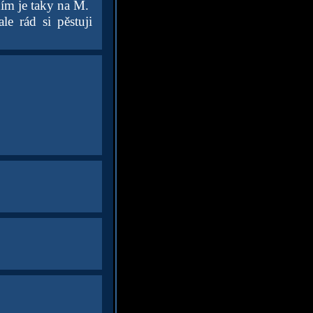
ím je taky na M.
le rád si pěstuji