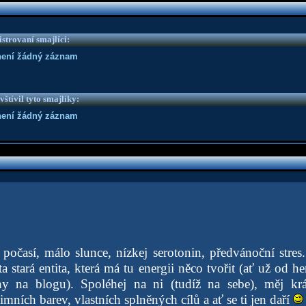
strovaní smajlíci:
není žádný záznam
vštívil tyto smajlíky:
není žádný záznam
počasí, málo slunce, nízkej serotonin, předvánoční stres.
ta stará entita, která má tu energii něco tvořit (ať už od 
iny na blogu). Spoléhej na ni (tudíž na sebe), měj kr
mních barev, vlastních splněných cílů a ať se ti jen daří