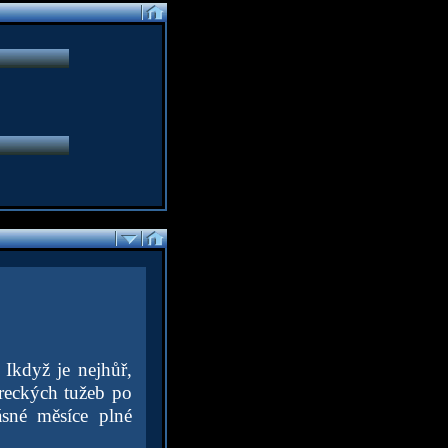
 Ikdyž je nejhůř,
hereckých tužeb po
ásné měsíce plné