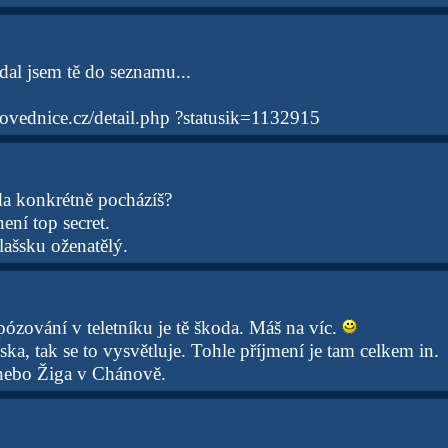
dal jsem tě do seznamu...
ovednice.cz/detail.php ?statusik=1132915
da konkrétně pocházíš?
ení top secret.
lašsku oženatělý.
ózování v teletníku je tě škoda. Máš na víc.
ašska, tak se to vysvětluje. Tohle příjmení je tam celkem in.
nebo Žiga v Chánově.