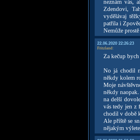
neznám vás, al
Zdendovi, Tah
vydělávaj těžk
patřila i Zpově
Nemůže prostě 
22.06.2020 22:26:23
Fritzland
:
Za kečup bych i
No já chodil 
někdy kolem ro
Moje návštěvno
někdy naopak. 
na delší dovol
vás tedy jen z 
chodil v době 
Ale příště se 
nějakým výlet