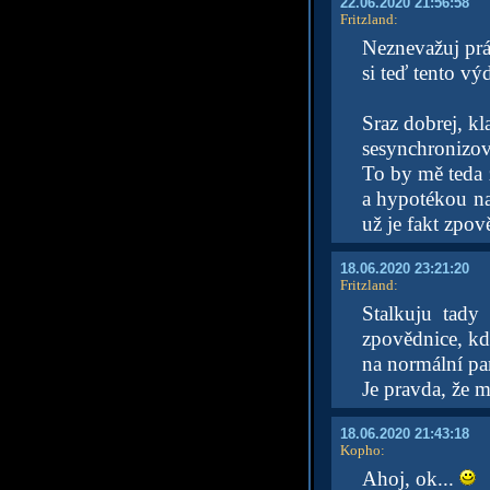
22.06.2020 21:56:58
Fritzland
:
Neznevažuj prá
si teď tento v
Sraz dobrej, kl
sesynchronizova
To by mě teda z
a hypotékou na
už je fakt zpov
18.06.2020 23:21:20
Fritzland
:
Stalkuju tady
zpovědnice, kdy
na normální par
Je pravda, že m
18.06.2020 21:43:18
Kopho
:
Ahoj, ok...