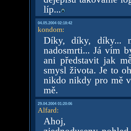
líp...
04.05.2004 02:18:42
kondom
:
Díky, díky, díky...
nadosmrti... Já vím b
ani představit jak m
smysl života. Je to o
nikdo nikdy pro mě v 
mě.
29.04.2004 01:20:06
Alfard
:
Ahoj,