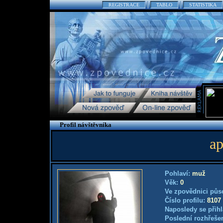
REGISTRACE
TABLO
STATISTIKA
Profil návštěvníka
ap
Pohlaví:
muž
Věk:
0
Ve zpovědnici půs
Číslo profilu:
8107
Naposledy se přihl
Poslední rozhřešen