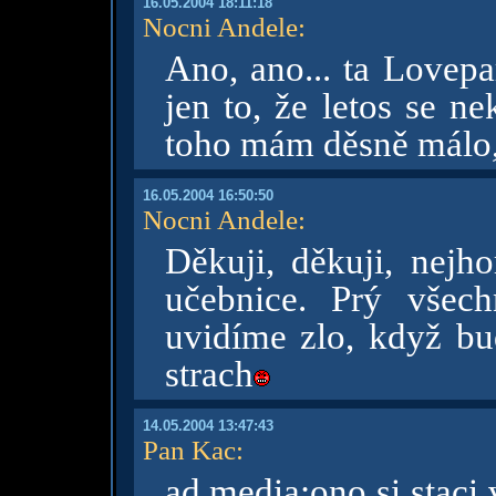
16.05.2004 18:11:18
Nocni Andele
:
Ano, ano... ta Lovepa
jen to, že letos se n
toho mám děsně málo, 
16.05.2004 16:50:50
Nocni Andele
:
Děkuji, děkuji, nejh
učebnice. Prý všec
uvidíme zlo, když bu
strach
14.05.2004 13:47:43
Pan Kac
:
ad media:ono si staci