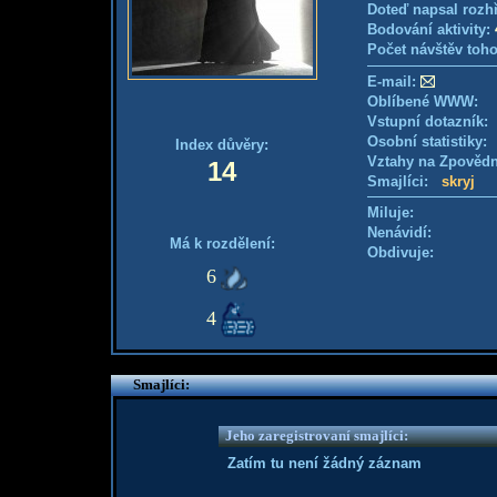
Doteď napsal rozh
Bodování aktivity:
Počet návštěv toho
E-mail:
Oblíbené WWW:
Vstupní dotazník
Osobní statistiky
Index důvěry:
Vztahy na Zpověd
14
Smajlíci:
skryj
Miluje:
Nenávidí:
Má k rozdělení:
Obdivuje:
6
4
Smajlíci:
Jeho zaregistrovaní smajlíci:
Zatím tu není žádný záznam