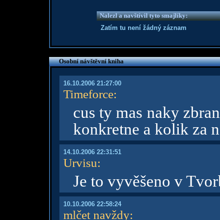
Nalezl a navštívil tyto smajlíky:
Zatím tu není žádný záznam
Osobní návštěvní kniha
16.10.2006 21:27:00
Timeforce
:
cus ty mas naky zbran
konkretne a kolik za n
14.10.2006 22:31:51
Urvisu
:
Je to vyvěšeno v Tvorb
10.10.2006 22:58:24
mlčet navždy
: