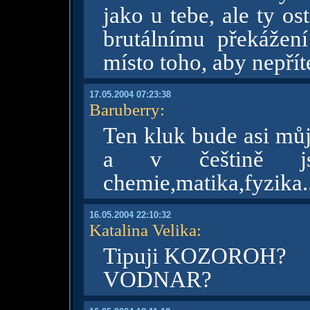
jako u tebe, ale ty o
brutálnímu překážení
místo toho, aby nepříte
17.05.2004 07:23:38
Baruberry
:
Ten kluk bude asi mů
a v češtině jse
chemie,matika,fyzika.
16.05.2004 22:10:32
Katalina Velika
:
Tipuji KOZOROH?
VODNAR?