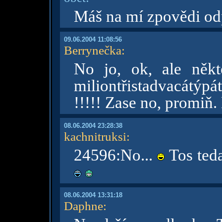
Máš na mí zpovědi od
09.06.2004 11:08:56
Berrynečka
:
No jo, ok, ale něk
miliontřistadvacátýpá
!!!!! Zase no, promiň
08.06.2004 23:28:38
kachnitruksi
:
24596:No...
Tos teda
08.06.2004 13:31:18
Daphne
: