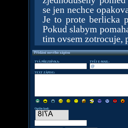
zjednoduseny pohled 
se jen nechce opakova
Je to prote berlicka p
Pokud slabym pomaha l
tim ovsem zotrocuje, 
Přidání nového zápisu
TVÁ PŘEZDÍVKA:
TVŮJ E-MAIL:
TEXT ZÁPISU:
Opište kod: