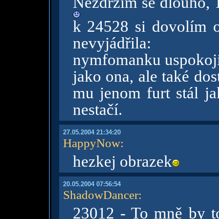
Nezdržím se dlouho, 
k 24528 si dovolím o
nevyjádřila:
nymfomanku uspokojí 
jako ona, ale také do
mu jenom furt stál j
nestačí.
27.05.2004 21:34:20
HappyNow
:
hezkej obrazek
20.05.2004 07:56:54
ShadowDancer
:
23012 - To mně by to