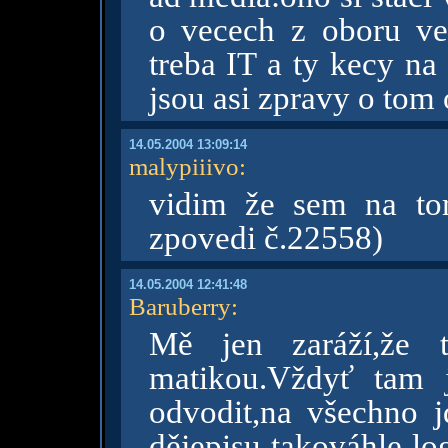
o vecech z oboru ve
treba IT a ty kecy na
jsou asi zpravy o tom o
14.05.2004 13:09:14
malypiiivo
:
vidim že sem na to
zpovedi č.22558)
14.05.2004 12:41:48
Baruberry
:
Mě jen zaráží,že 
matikou.Vždyť tam j
odvodit,na všechno jd
dějepisu takováhle lo