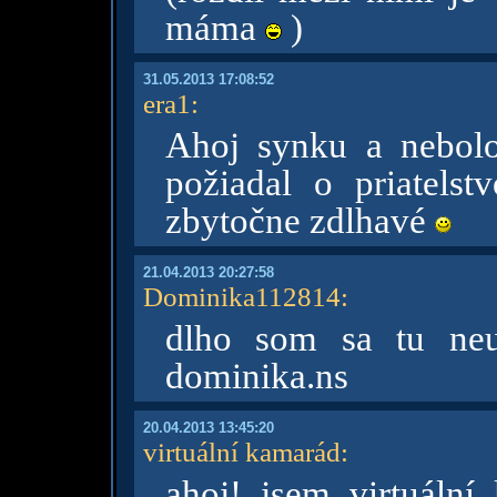
máma
)
31.05.2013 17:08:52
era1
:
Ahoj synku a nebol
požiadal o priatels
zbytočne zdlhavé
21.04.2013 20:27:58
Dominika112814
:
dlho som sa tu neu
dominika.ns
20.04.2013 13:45:20
virtuální kamarád
:
ahoj! jsem virtuáln