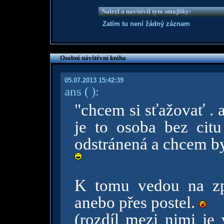
Nalezl a navštívil tyto smajlíky:
Zatím tu není žádný záznam
Osobní návštěvní kniha
05.07.2013 15:42:39
ans
( )
:
"chcem si sťažovať . 
je to osoba bez cit
odstránená a chcem 
K tomu vedou na zp 
anebo přes postel.
(rozdíl mezi nimi je 