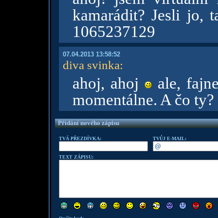
kamarádit? Jesli jo, 
1065237129
07.04.2013 13:58:52
diva svinka
:
ahoj, ahoj
ale, fajn
momentálne. A čo ty?
Přidání nového zápisu
TVÁ PŘEZDÍVKA:
TVŮJ E-MAIL:
TEXT ZÁPISU: