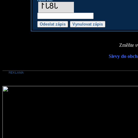
Opište kod:
Změňte sv
Slevy do obch
REKLAMA