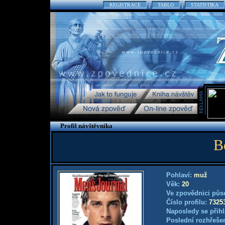
REGISTRACE
TABLO
STATISTIKA
Profil návštěvníka
B
Pohlaví:
muž
Věk:
20
Ve zpovědnici půs
Číslo profilu:
7325
Naposledy se přihl
Poslední rozhřešen