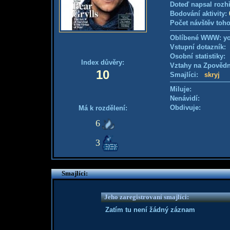
Doteď napsal rozh
Bodování aktivity:
Počet návštěv toho
Oblíbené WWW: y
Vstupní dotazník
Osobní statistiky
Index důvěry:
Vztahy na Zpověd
10
Smajlíci:
skryj
Miluje:
Nenávidí:
Obdivuje:
Má k rozdělení:
6
3
Smajlíci:
Jeho zaregistrovaní smajlíci:
Zatím tu není žádný záznam