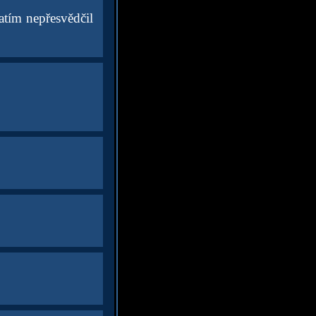
atím nepřesvědčil