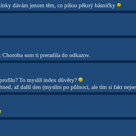
amínky dávám jenom těm, co píšou pěkný básničky
 Choroba som ti preradila do odkazov.
profilu? To myslíš index důvěry?
ned, až další den (myslím po půlnoci, ale tím si fakt nejse