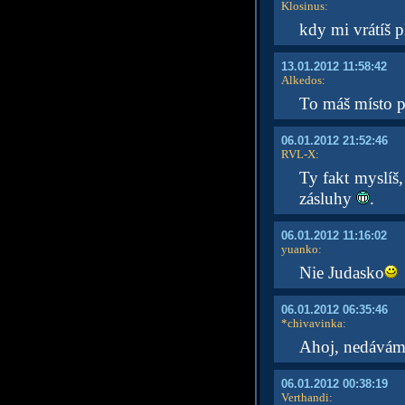
Klosinus
:
kdy mi vrátíš 
13.01.2012 11:58:42
Alkedos
:
To máš místo 
06.01.2012 21:52:46
RVL-X
:
Ty fakt myslíš
zásluhy
.
06.01.2012 11:16:02
yuanko
:
Nie Judasko
06.01.2012 06:35:46
*chivavinka
:
Ahoj, nedávám 
06.01.2012 00:38:19
Verthandi
: