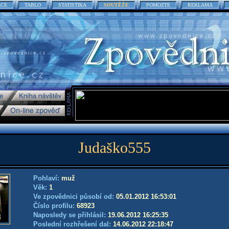
ACE
TABLO
STATISTIKA
SOUTĚŽE
POMOZTE
REKLAMA
Judaško555
Pohlaví:
muž
Věk:
1
Ve zpovědnici působí od:
05.01.2012 16:53:01
Číslo profilu:
68923
Naposledy se přihlásil:
19.06.2012 16:25:35
Poslední rozhřešení dal:
14.06.2012 22:18:47