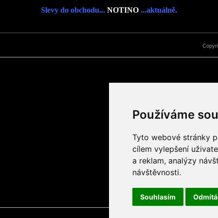
Slevy do obchodu...
NOTINO
...aktuálně.
Copyr
Používáme sou
Tyto webové stránky po
cílem vylepšení uživat
a reklam, analýzy návš
návštěvnosti.
Souhlasím
Odmít