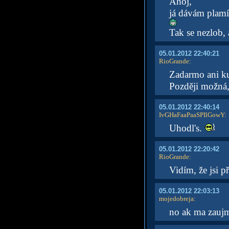
Ahoj,
já dávám plamín
Tak se nezlob, 
05.01.2012 22:40:21
RioGrande
:
Zadarmo ani k
Později možná,
05.01.2012 22:40:14
IvGHaFaaPaaSPIlGowY
:
Uhodl's.
05.01.2012 22:20:42
RioGrande
:
Vidím, že jsi p
05.01.2012 22:03:13
mojedobreja
:
no ak ma zaujme