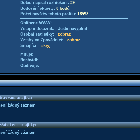
Doteď napsal rozhřešení:
39
Bodování aktivity:
0 bodů
Počet návštěv tohoto profilu:
18598
Oblíbené WWW:
Vstupní dotazník: Ještě nevyplnil
Osobní statistiky:
zobraz
Vztahy na Zpovědnici:
zobraz
Smajlíci:
skryj
Miluje:
Nenávidí:
Obdivuje:
strovaní smajlíci:
není žádný záznam
vštívil tyto smajlíky:
není žádný záznam