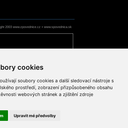
ight 2003 www.zpovednice.cz + www.spovednica.sk
bory cookies
užívají soubory cookies a další sledovací nástroje s
elského prostředí, zobrazení přizpůsobeného obsahu
těvnosti webových stránek a zjištění zdroje
ám
Upravit mé předvolby