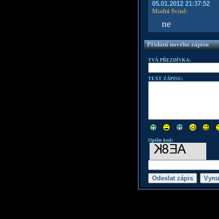
05.01.2012 21:37:52
Modrá Svině
:
ne
Přidání nového zápisu
TVÁ PŘEZDÍVKA:
TEXT ZÁPISU:
Opište kod: