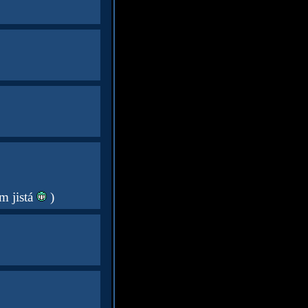
m jistá
)