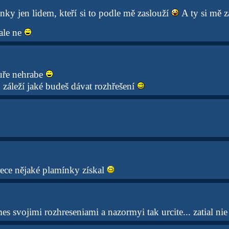
ky jen lidem, kteří si to podle mě zaslouží
A ty si mě z
ale ne
uře nehrabe
 záleží jaké budeš dávat rozhřešení
řece nějaké plamínky získal
s svojimi rozhreseniami a nazormyi tak urcite... zatial nie