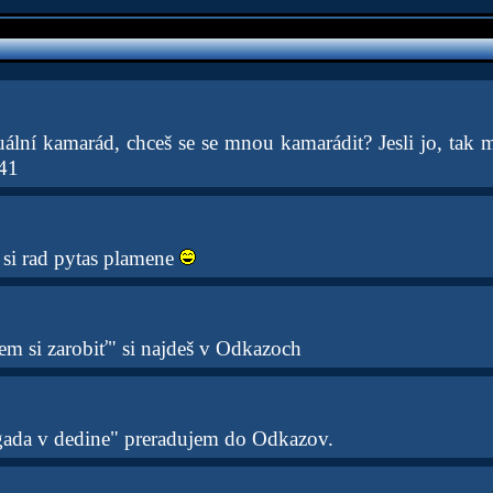
uální kamarád, chceš se se mnou kamarádit? Jesli jo, tak m
41
 si rad pytas plamene
em si zarobiť" si najdeš v Odkazoch
gada v dedine" preradujem do Odkazov.