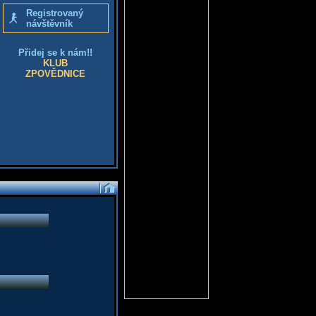
Registrovaný
návštěvník
Přidej se k nám!!
KLUB
ZPOVĚDNICE