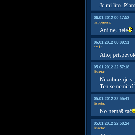
Je mi líto. Pl
06.01.2012 00:17:52
happiness
:
Ani ne, hele
06.01.2012 00:09:51
era1
:
Ahoj príspevok
05.01.2012 22:57:18
lisseta
:
Nezobrazuje v 
Ten se nemění h
05.01.2012 22:55:41
lisseta
:
No nemáš zač
05.01.2012 22:50:24
lisseta
: