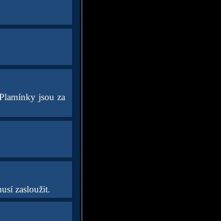
 Plamínky jsou za
sí zasloužit.