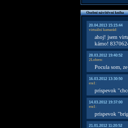
Osobní návštěvní kniha
20.04.2013 15:15:44
virtuální kamarád
:
ahoj! jsem virt
kámo! 837062
28.03.2012 19:40:52
2Lohren
:
Pocula som, ze
16.03.2012 13:30:50
era1
:
prispevok "chc
14.03.2012 19:37:00
era1
:
prispevok "bri
21.01.2012 11:20:52