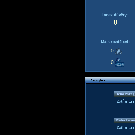
Index důvěry:
0
Má k rozdělení:
0
0
Smajlíci:
Jeho zaregi
Zatím tu 
Nalezl a na
Zatím tu 