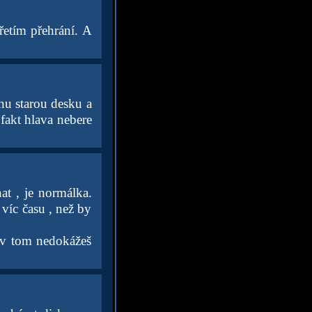
třetím přehrání. A
nu starou desku a
fakt hlava nebere
at , je normálka.
víc času , než by
 v tom nedokážeš