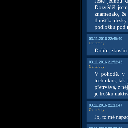
Ještě jednou 
Dozvěděl jsem
znamenalo, že
tloušťka desky
podložku pod 
03.11.2016 22:45:40
Guitarboy
:
Dobře, zkusím 
03.11.2016 21:52:43
Guitarboy
:
V pohodě, v t
technikus, ta
přetrvává, z n
je trošku nakři
03.11.2016 21:13:47
Guitarboy
:
Jo, to mě napad