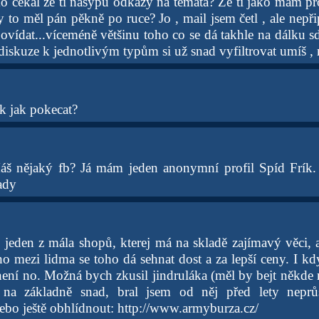
ko čekal že ti nasypu odkazy na témata? Že ti jako mám pr
 to měl pán pěkně po ruce? Jo , mail jsem četl , ale nepři
vídat...víceméně většinu toho co se dá takhle na dálku sdě
 diskuze k jednotlivým typům si už snad vyfiltrovat umíš , 
k jak pokecat?
š nějaký fb? Já mám jeden anonymní profil Spíd Frík
ady
jeden z mála shopů, kterej má na skladě zajímavý věci, a
o mezi lidma se toho dá sehnat dost a za lepší ceny. I kd
ení no. Možná bych zkusil jindruláka (měl by bejt někde
 na základně snad, bral jsem od něj před lety neprů
ebo ještě obhlídnout: http://www.armyburza.cz/