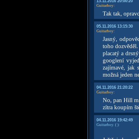
13.11.2016 20:00:20
Guitarboy
:
Tak tak, opravd
05.11.2016 13:15:30
Guitarboy
:
Jasný, odpověd
toho dozvěděl.
placatý a drsný
googlení vyje
zajímavé, jak s
možná jeden ne
04.11.2016 21:20:22
Guitarboy
:
No, pan Hill mi
zítra koupím št
04.11.2016 19:42:49
Guitarboy.
( )
: