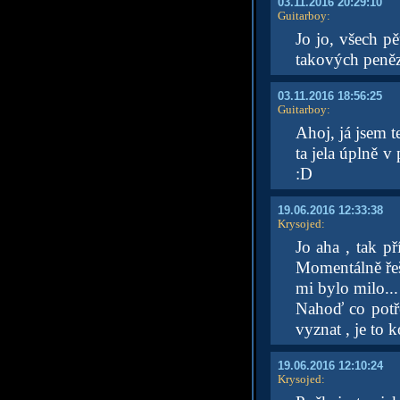
03.11.2016 20:29:10
Guitarboy
:
Jo jo, všech pě
takových peněz
03.11.2016 18:56:25
Guitarboy
:
Ahoj, já jsem t
ta jela úplně v
:D
19.06.2016 12:33:38
Krysojed
:
Jo aha , tak p
Momentálně řeš
mi bylo milo...
Nahoď co potř
vyznat , je to 
19.06.2016 12:10:24
Krysojed
: