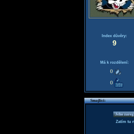
Index důvěry:
9
Má k rozdělení:
0
0
Smajlíci:
Jeho zaregi
Zatím tu 