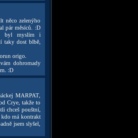
lt něco zelenýho
al pár měsíců. :D
en byl myslím i
í taky dost blbě,
korun origo.
 dávám dohromady
ím. :D
riňáckej MARPAT,
od Crye, takže to
li chceš pouštní,
, kdo má kontrakt
padně jsem slyšel,