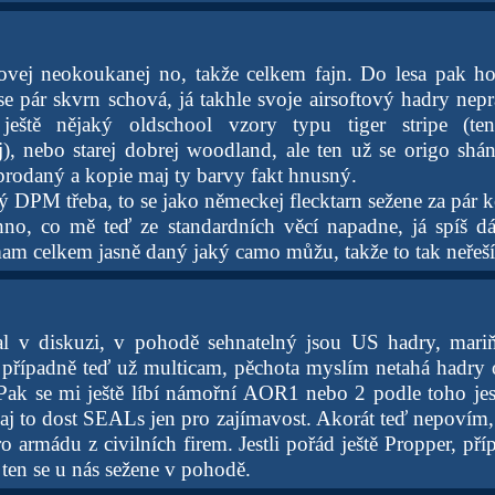
ovej neokoukanej no, takže celkem fajn. Do lesa pak ho
se pár skvrn schová, já takhle svoje airsoftový hadry nepr
ještě nějaký oldschool vzory typu tiger stripe (t
j), nebo starej dobrej woodland, ale ten už se origo shán
prodaný a kopie maj ty barvy fakt hnusný.
ký DPM třeba, to se jako německej flecktarn sežene za pár 
chno, co mě teď ze standardních věcí napadne, já spíš
mam celkem jasně daný jaký camo můžu, takže to tak neřeš
sal v diskuzi, v pohodě sehnatelný jsou US hadry, ma
případně teď už multicam, pěchota myslím netahá hadry 
 Pak se mi ještě líbí námořní AOR1 nebo 2 podle toho jest
haj to dost SEALs jen pro zajímavost. Akorát teď nepovím
o armádu z civilních firem. Jestli pořád ještě Propper, pří
 ten se u nás sežene v pohodě.