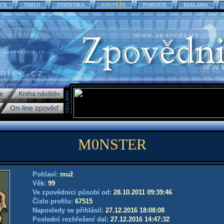
ACE
TABLO
STATISTIKA
SOUTĚŽE
POMOZTE
REKLAMA
M0NSTER
Pohlaví:
muž
Věk:
99
Ve zpovědnici působí od:
28.10.2011 09:39:46
Číslo profilu:
67515
Naposledy se přihlásil:
27.12.2016 18:08:08
Poslední rozhřešení dal:
27.12.2016 14:47:32