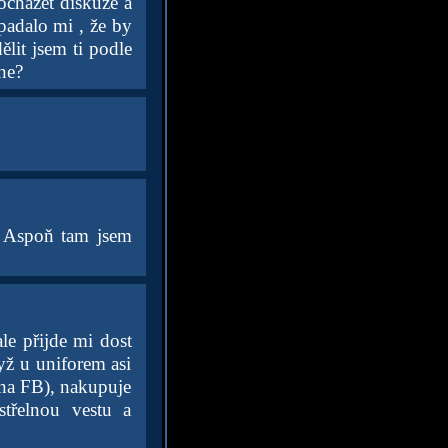
ocházet diskuze a
padalo mi , že by
lit jsem ti podle
ne?
. Aspoň tam jsem
le přijde mi dost
yž u uniforem asi
 na FB), nakupuje
střelnou vestu a