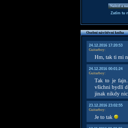
Nalezl a na
Zatím tu 
Osobní návštěvní kniha
24.12.2016 17:20:53
Guitarboy
:
Hm, tak ti mi n
24.12.2016 00:01:24
Guitarboy
:
Tak to je fajn
všichni bydlí 
jinak nikdy nic
23.12.2016 23:02:55
Guitarboy
:
Je to tak