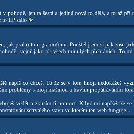
t v pohodě, jen ta šestá a jediná nová to dělá, a to až při 
 to LP stálo
en, jak psal o tom gramofonu. Pouštěl jsem si pak zase jed
 pohodě, stejně jako při všech minulých přehráních. To mi 
říště napiš co chceš. To že se v tom hnoji nedokážeš vyzn
ím problémy s mojí mašinou a trávím propátráváním fóra 
ebuješ vědět a zkusím ti pomoct. Když mi napíšeš že se
konstatování setrvalého stavu ve kterém ten web funguje...