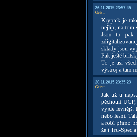
26.11.2015 23:57:45
Geist
:
Kryptek je tak
nejlíp, na tom 
Jsou tu pak 
zdigitalizovane
sklady jsou vy
Pak ještě brits
To je asi vše
výstroj a tam 
26.11.2015 23:35:23
Geist
:
Jak už ti nap
pěchotní UCP, 
vyjde levnějš.
nebo lesní. Ta
a robí přímo pr
že i Tru-Spec a