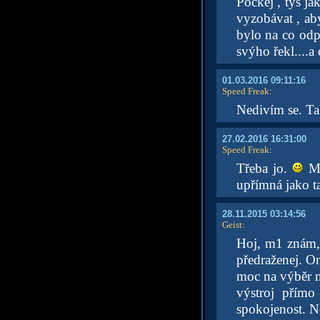
Počkej , tys ja
vyzobávat , aby
bylo na co odpo
svýho řekl....a
01.03.2016 09:11:16
Speed Freak
:
Nedivím se. Ta
27.02.2016 16:31:00
Speed Freak
:
Třeba jo.
Má
upřímná jako t
28.11.2015 03:14:56
Geist
:
Hoj, m1 znám, 
předraženej. On
moc na výběr n
výstroj přímo
spokojenost. N