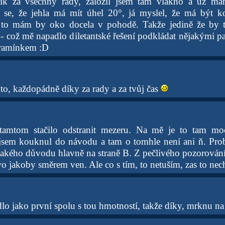
dík za všechny rady, založil jsem tam vlákno a už m
 se, že jehla má mít úhel 20°, já myslel, že má být
 to mám by oko docela v pohodě. Takže jedině že by t
 - což mě napadlo diletantské řešení podkládat nějakými p
ramínkem :D
to, každopádně díky za rady a za tvůj čas
amtom stačilo odstranit mezeru. Na mě je to tam mo
k jsem kouknul do návodu a tam o tomhle není ani ň. Pr
ějakého důvodu hlavně na straně B. Z pečlivého pozorování
vo jakoby směrem ven. Ale co s tím, to netuším, zas to nech
lo jako první spolu s tou hmotností, takže díky, mrknu na