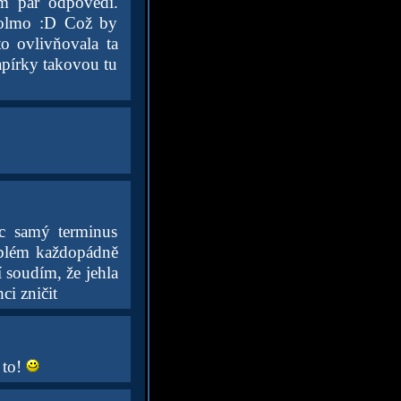
ám pár odpovědí.
 kolmo :D Což by
o ovlivňovala ta
apírky takovou tu
c samý terminus
oblém každopádně
 soudím, že jehla
ci zničit
 to!