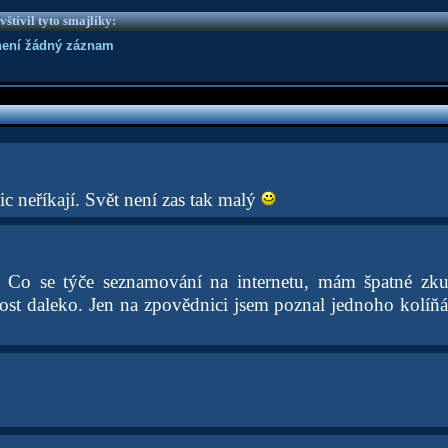
vštívil tyto smajlíky:
není žádný záznam
ic neříkají. Svět není zas tak malý
. Co se týče seznamování na internetu, mám špatné zkuš
dost daleko. Jen na zpovědnici jsem poznal jednoho kolíňá