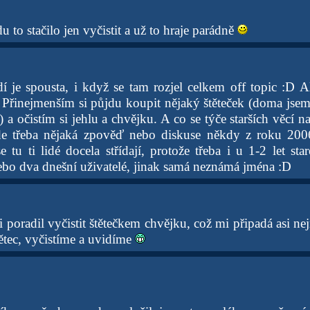
u to stačilo jen vyčistit a už to hraje parádně
í je spousta, i když se tam rozjel celkem off topic :D 
 Přinejmenším si půjdu koupit nějaký štěteček (doma jsem
) a očistím si jehlu a chvějku. A co se týče starších věcí n
de třeba nějaká zpověď nebo diskuse někdy z roku 200
e tu ti lidé docela střídají, protože třeba i u 1-2 let st
bo dva dnešní uživatelé, jinak samá neznámá jména :D
 poradil vyčistit štětečkem chvějku, což mi připadá asi ne
ětec, vyčistíme a uvidíme