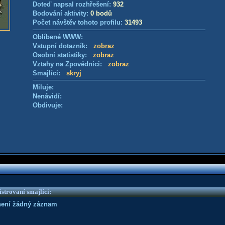
Doteď napsal rozhřešení:
932
Bodování aktivity:
0 bodů
Počet návštěv tohoto profilu:
31493
Oblíbené WWW:
Vstupní dotazník:
zobraz
Osobní statistiky:
zobraz
Vztahy na Zpovědnici:
zobraz
Smajlíci:
skryj
Miluje:
Nenávidí:
Obdivuje:
strovaní smajlíci:
není žádný záznam