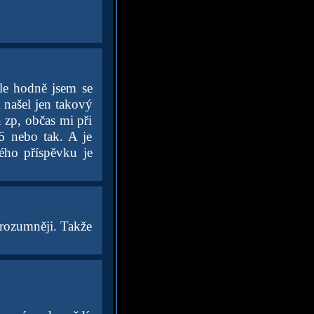
Ale hodně jsem se
 našel jen takový
a zp, občas mi při
6 nebo tak. A je
arého příspěvku je
jrozumněji. Takže