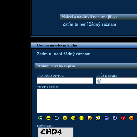
Nalezl a navštívil tyto smajlíky:
Zatím tu není žádný záznam
Osobní návštěvní kniha
Zatím tu není žádný záznam
Přidání nového zápisu
TVÁ PŘEZDÍVKA:
TVŮJ E-MAIL:
TEXT ZÁPISU:
Opište kod: