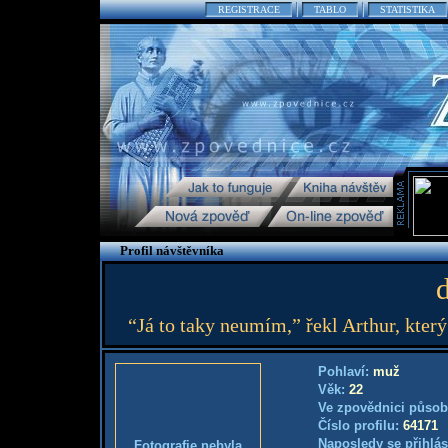
REGISTRACE
TABLO
STATISTIKA
Profil návštěvníka
“Já to taky neumím,” řekl Arthur, který 
Pohlaví:
muž
Věk:
22
Ve zpovědnici působ
Číslo profilu:
64171
Naposledy se přihlás
Fotografie nebyla