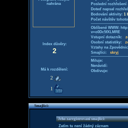
nahrána
Poslední rozhřešení 
Doteď napsal rozhře
Bodování aktivity:
1 
Počet návštěv tohoto
Oblíbené WWW: http
v=o0Dc5fXLMRE
Vstupní dotazník:
z
Osobní statistiky:
z
Index důvěry:
Vztahy na Zpovědni
2
Smajlíci:
skryj
Miluje:
Nenávidí:
Má k rozdělení:
Obdivuje:
2
1
Smajlíci:
Jeho zaregistrovaní smajlíci:
Zatím tu není žádný záznam