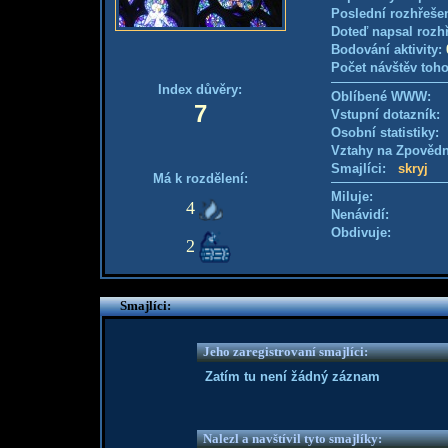
Poslední rozhřešen
Doteď napsal rozh
Bodování aktivity:
Počet návštěv toho
Index důvěry:
Oblíbené WWW:
7
Vstupní dotazník
Osobní statistiky
Vztahy na Zpověd
Smajlíci:
skryj
Má k rozdělení:
Miluje:
4
Nenávidí:
Obdivuje:
2
Smajlíci:
Jeho zaregistrovaní smajlíci:
Zatím tu není žádný záznam
Nalezl a navštívil tyto smajlíky: