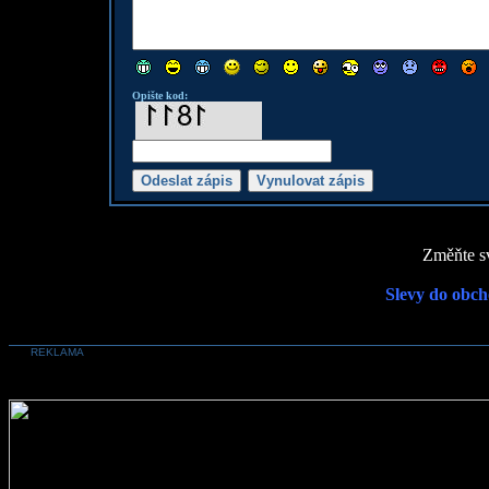
Opište kod:
Změňte sv
Slevy do obch
REKLAMA