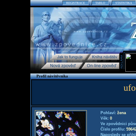
REGISTRACE
TABLO
STATISTIKA
Profil návštěvníka
ufo
Pohlaví:
žena
Věk:
0
Ve zpovědnici půs
Číslo profilu:
5964
Naposledy se přihl