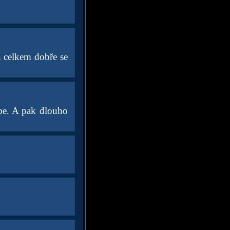
a celkem dobře se
ebe. A pak dlouho