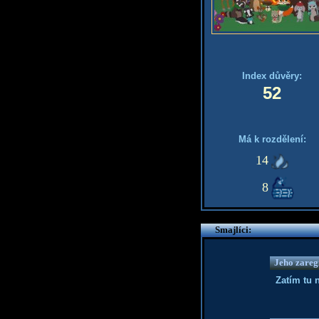
Index důvěry:
52
Má k rozdělení:
14
8
Smajlíci:
Jeho zaregi
Zatím tu 