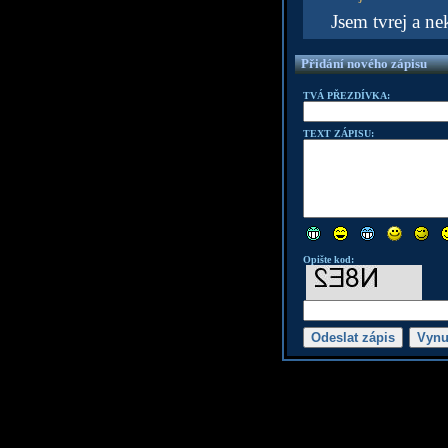
Jsem tvrej a n
Přidání nového zápisu
TVÁ PŘEZDÍVKA:
TEXT ZÁPISU:
Opište kod: