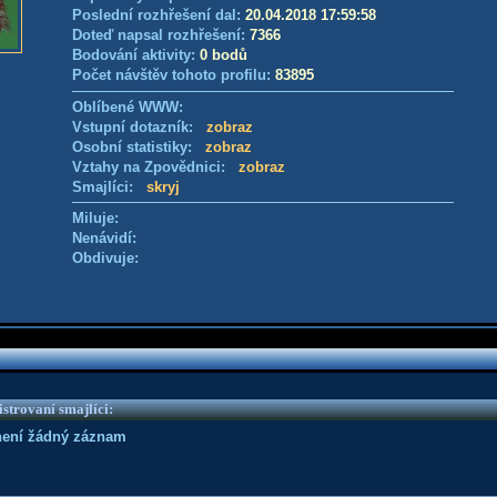
Poslední rozhřešení dal:
20.04.2018 17:59:58
Doteď napsal rozhřešení:
7366
Bodování aktivity:
0 bodů
Počet návštěv tohoto profilu:
83895
Oblíbené WWW:
Vstupní dotazník:
zobraz
Osobní statistiky:
zobraz
Vztahy na Zpovědnici:
zobraz
Smajlíci:
skryj
Miluje:
Nenávidí:
Obdivuje:
strovaní smajlíci:
není žádný záznam