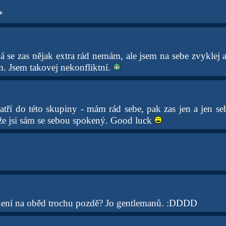
*
á se zas nějak extra rád nemám, ale jsem na sebe zvyklej 
. Jsem takovej nekonfliktní.
atří do této skupiny - mám rád sebe, pak zas jen a jen s
 že jsi sám se sebou spokený. Good luck
e není na oběd trochu pozdě? Jo gentlemanů. :DDDD