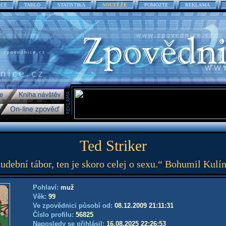
ACE
TABLO
STATISTIKA
SOUTĚŽE
POMOZTE
REKLAMA
Ted Striker
udební tábor, ten je skoro celej o sexu.“ Bohumil Kulí
Pohlaví:
muž
Věk:
99
Ve zpovědnici působí od:
08.12.2009 21:11:31
Číslo profilu:
56825
Naposledy se přihlásil:
16.08.2025 22:26:53