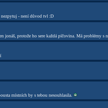
nezpytuj - není důvod tvl :D
ten jonáš, protože ho sere každá píčovina. Má problémy s 
í
pousta místních by s tebou nesouhlasila.