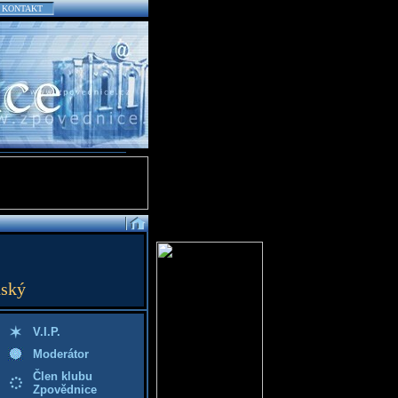
KONTAKT
nský
V.I.P.
Moderátor
Člen klubu
Zpovědnice