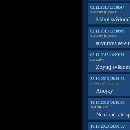
02.11.2013 17:38:47
suvurov je jonas
:
žádný svědomí 
02.11.2013 17:38:09
suvurov je jonas
:
suvurova sere 
02.11.2013 14:23:31
suvurov
:
Zpytuj svědom
22.10.2013 15:18:46
Jonáš ala Suvurov
:
Ahojky
19.10.2013 14:10:20
Ted Striker
:
Není zač, ale s
19.10.2013 14:08:53