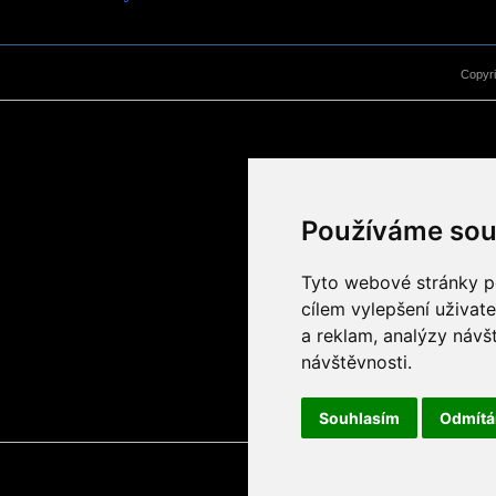
Copyr
Používáme sou
Tyto webové stránky po
cílem vylepšení uživat
a reklam, analýzy návš
návštěvnosti.
Souhlasím
Odmít