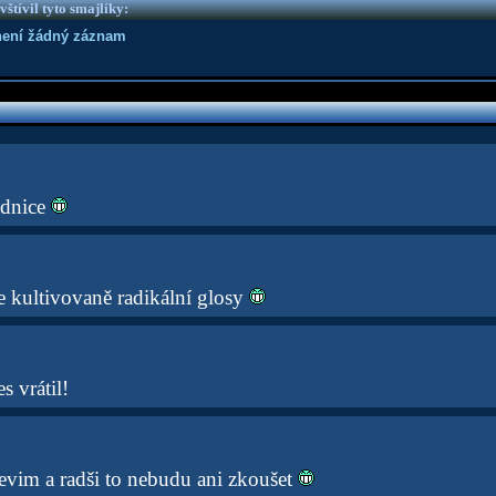
vštívil tyto smajlíky:
není žádný záznam
ědnice
e kultivovaně radikální glosy
s vrátil!
evim a radši to nebudu ani zkoušet