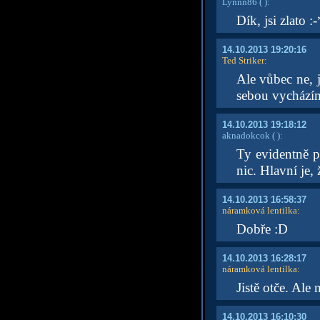
Lynnn86
( )
:
Dík, jsi zlato :-
14.10.2013 19:20:16
Ted Striker
:
Ale vůbec ne, j
sebou vycházím
14.10.2013 19:18:12
aknadokcok
( )
:
Ty evidentně p
nic. Hlavní je,
14.10.2013 16:58:37
náramková lentilka
:
Dobře :D
14.10.2013 16:28:17
náramková lentilka
:
Jistě otče. Al
14.10.2013 16:10:30