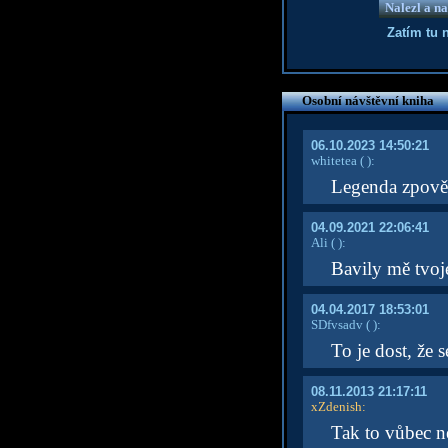
Nalezl a na
Zatím tu 
Osobní návštěvní kniha
06.10.2023 14:50:21
whitetea
( )
:
Legenda zpov
04.09.2021 22:06:41
Ali
( )
:
Bavily mě tvoj
04.04.2017 18:53:01
SDfvsadv
( )
:
To je dost, že se
08.11.2013 21:17:11
xZdenish
:
Tak to vůbec n