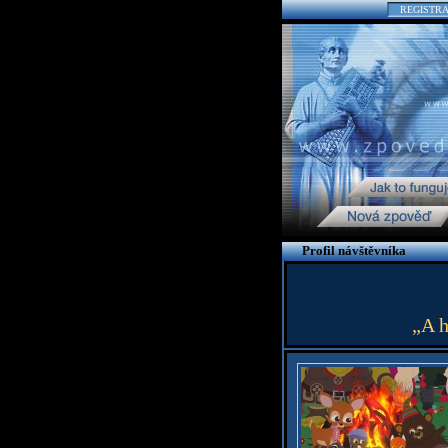
REGISTR
Profil návštěvníka
„A h