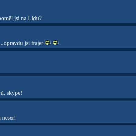
oměl jsi na Lídu?
..opravdu jsi frajer
í, skype!
a neser!