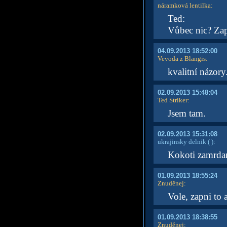
náramková lentilka
:
Ted:
Vůbec nic? Zap
04.09.2013 18:52:00
Vevoda z Blangis
:
kvalitní názory.
02.09.2013 15:48:04
Ted Striker
:
Jsem tam.
02.09.2013 15:31:08
ukrajinsky delnik
( )
:
Kokoti zamrdan
01.09.2013 18:55:24
Znuděnej
:
Vole, zapni to 
01.09.2013 18:38:55
Znuděnej
: