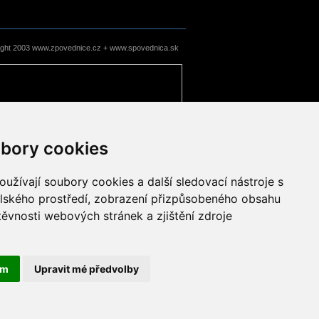
ight 2003 www.zpovednice.cz + www.spovednica.sk
bory cookies
užívají soubory cookies a další sledovací nástroje s
elského prostředí, zobrazení přizpůsobeného obsahu
těvnosti webových stránek a zjištění zdroje
ám
Upravit mé předvolby