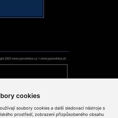
ight 2003 www.zpovednice.cz + www.spovednica.sk
bory cookies
užívají soubory cookies a další sledovací nástroje s
elského prostředí, zobrazení přizpůsobeného obsahu