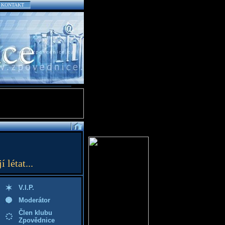
KONTAKT
létat...
V.I.P.
Moderátor
Člen klubu
Zpovědnice