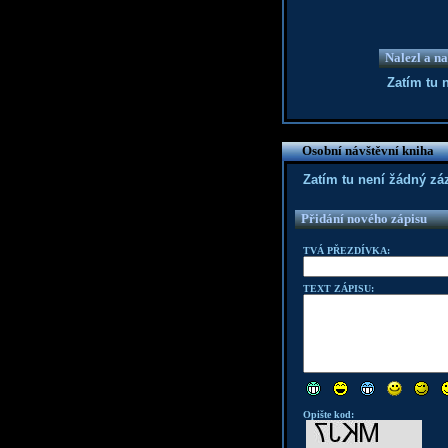
Nalezl a na
Zatím tu 
Osobní návštěvní kniha
Zatím tu není žádný z
Přidání nového zápisu
TVÁ PŘEZDÍVKA:
TEXT ZÁPISU:
Opište kod: