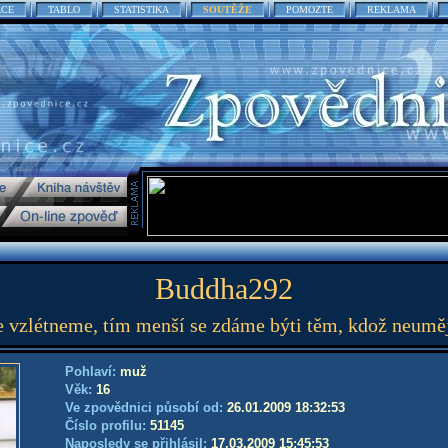
ACE
TABLO
STATISTIKA
SOUTĚŽE
POMOZTE
REKLAMA
Buddha292
 vzlétneme, tím menší se zdáme býti těm, kdož neumějí 
Pohlaví:
muž
Věk:
16
Ve zpovědnici působí od:
26.01.2009 18:32:53
Číslo profilu:
51145
Naposledy se přihlásil:
17.03.2009 15:45:53