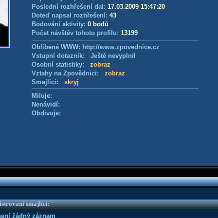
Poslední rozhřešení dal:
17.03.2009 15:47:20
Doteď napsal rozhřešení:
43
Bodování aktivity:
0 bodů
Počet návštěv tohoto profilu:
13199
Oblíbené WWW: http://www.zpovednice.cz
Vstupní dotazník: Ještě nevyplnil
Osobní statistiky:
zobraz
Vztahy na Zpovědnici:
zobraz
Smajlíci:
skryj
Miluje:
Nenávidí:
Obdivuje:
strovaní smajlíci:
není žádný záznam