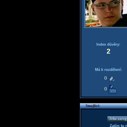
Index důvěry:
2
Má k rozdělení:
0
0
Smajlíci:
Jeho zaregi
Zatím tu 