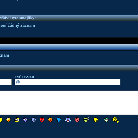
vštívil tyto smajlíky:
není žádný záznam
áznam
TVŮJ E-MAIL: