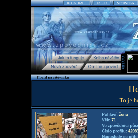
REGISTRACE
TABLO
STATISTIKA
Profil návštěvníka
He
To je h
Pohlaví:
žena
Věk:
71
Ve zpovědnici půs
Číslo profilu:
4208
Naposledy se přihl