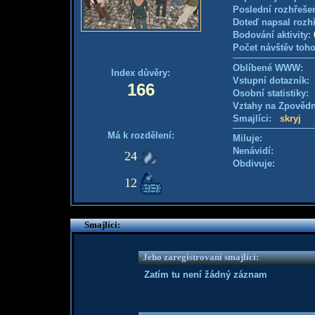
Poslední rozhřešen
Doteď napsal rozh
Bodování aktivity:
Počet návštěv toho
Oblíbené WWW:
Index důvěry:
Vstupní dotazník
166
Osobní statistiky
Vztahy na Zpověd
Smajlíci:
skryj
Má k rozdělení:
Miluje:
Nenávidí:
24
Obdivuje:
12
Smajlíci:
Jeho zaregistrovaní smajlíci:
Zatím tu není žádný záznam