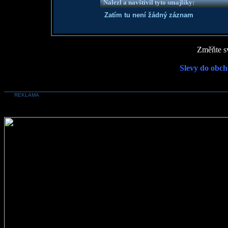
Nalezl a navštívil tyto smajlíky:
Zatím tu není žádný záznam
Změňte sv
Slevy do obch
REKLAMA