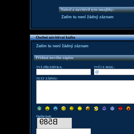
Nalezl a navštívil tyto smajlíky:
Zatím tu není žádný záznam
Osobní návštěvní kniha
Zatím tu není žádný záznam
Přidání nového zápisu
TVÁ PŘEZDÍVKA:
TVŮJ E-MAIL:
TEXT ZÁPISU:
Opište kod: