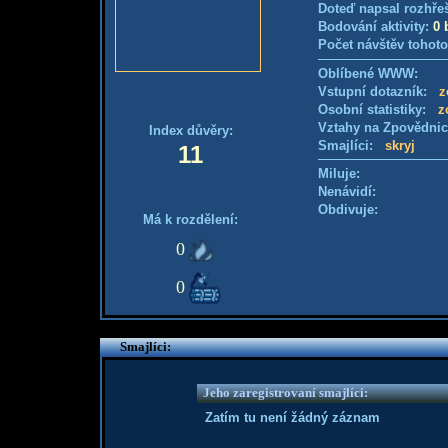
Doteď napsal rozhře
Bodování aktivity:
0 
Počet návštěv tohoto
Oblíbené WWW:
Vstupní dotazník:
z
Osobní statistiky:
z
Vztahy na Zpovědni
Index důvěry:
Smajlíci:
skryj
11
Miluje:
Nenávidí:
Obdivuje:
Má k rozdělení:
0
0
Smajlíci:
Jeho zaregistrovaní smajlíci:
Zatím tu není žádný záznam