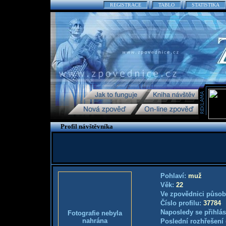
REGISTRACE
TABLO
STATISTIKA
Profil návštěvníka
Pohlaví:
muž
Věk:
22
Ve zpovědnici působ
Číslo profilu:
37784
Naposledy se přihlás
Fotografie nebyla
nahrána
Poslední rozhřešení 